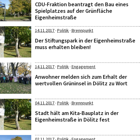
CDU-Fraktion beantragt den Bau eines
Spielplatzes auf der Grünfläche
Eigenheimstraße
·
·
14.11.2017
Politik
Brennpunkt
Der Stiftungspark in der Eigenheimstraße
muss erhalten bleiben!
·
·
14.11.2017
Politik
Engagement
Anwohner melden sich zum Erhalt der
wertvollen Grüninsel in Dölitz zu Wort
·
·
04.11.2017
Politik
Brennpunkt
Stadt hält am Kita-Bauplatz in der
Eigenheimstraße in Dölitz fest
·
·
02.11.2017
Politik
Engagement