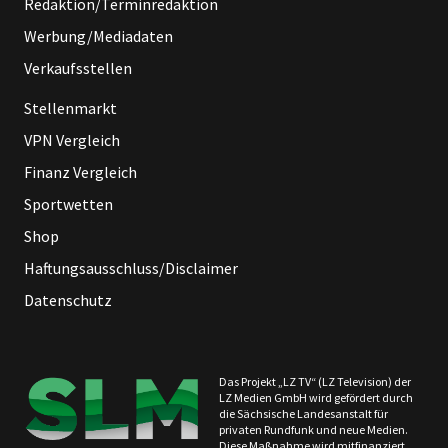
Redaktion/Terminredaktion
Werbung/Mediadaten
Verkaufsstellen
Stellenmarkt
VPN Vergleich
Finanz Vergleich
Sportwetten
Shop
Haftungsausschluss/Disclaimer
Datenschutz
Das Projekt „LZ TV“ (LZ Television) der
LZ Medien GmbH wird gefördert durch
die Sächsische Landesanstalt für
privaten Rundfunk und neue Medien.
Diese Maßnahme wird mitfinanziert