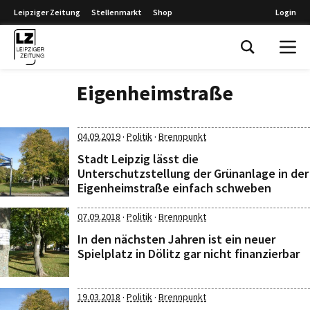
Leipziger Zeitung
Stellenmarkt
Shop
Login
Leipziger Zeitung
Eigenheimstraße
·
·
04.09.2019
Politik
Brennpunkt
Stadt Leipzig lässt die
Unterschutzstellung der Grünanlage in der
Eigenheimstraße einfach schweben
·
·
07.09.2018
Politik
Brennpunkt
In den nächsten Jahren ist ein neuer
Spielplatz in Dölitz gar nicht finanzierbar
·
·
19.03.2018
Politik
Brennpunkt