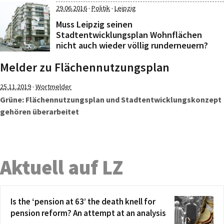
·
·
29.06.2016
Politik
Leipzig
Muss Leipzig seinen
Stadtentwicklungsplan Wohnflächen
nicht auch wieder völlig runderneuern?
Melder zu Flächennutzungsplan
·
25.11.2019
Wortmelder
Grüne: Flächennutzungsplan und Stadtentwicklungskonzept
gehören überarbeitet
Aktuell auf LZ
Is the ‘pension at 63’ the death knell for
pension reform? An attempt at an analysis