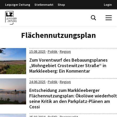
Leipziger Zeitung
Stellenmarkt
Shop
Login
Leipziger Zeitung
Flächennutzungsplan
·
·
15.08.2025
Politik
Region
Zum Vorentwurf des Bebauungsplanes
„Wohngebiet Crostewitzer Straße“ in
Markkleeberg: Ein Kommentar
·
·
24.06.2025
Politik
Region
Entscheidung zum Markkleeberger
Flächennutzungsplan: Ökolöwe wiederholt
seine Kritik an den Parkplatz-Plänen am
Cossi