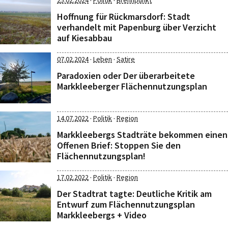
·
·
25.02.2024
Politik
Brennpunkt
Hoffnung für Rückmarsdorf: Stadt
verhandelt mit Papenburg über Verzicht
auf Kiesabbau
·
·
07.02.2024
Leben
Satire
Paradoxien oder Der überarbeitete
Markkleeberger Flächennutzungsplan
·
·
14.07.2022
Politik
Region
Markkleebergs Stadträte bekommen einen
Offenen Brief: Stoppen Sie den
Flächennutzungsplan!
·
·
17.02.2022
Politik
Region
Der Stadtrat tagte: Deutliche Kritik am
Entwurf zum Flächennutzungsplan
Markkleebergs + Video