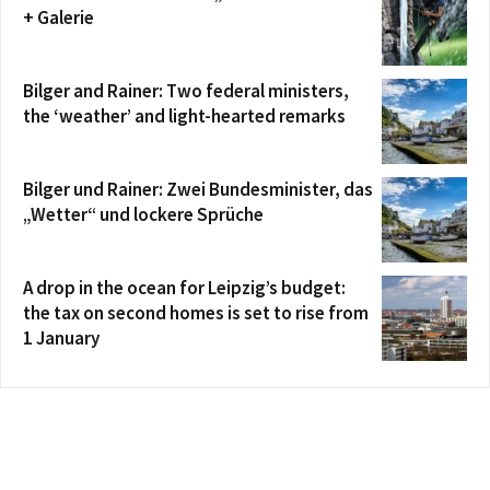
+ Galerie
Bilger and Rainer: Two federal ministers,
the ‘weather’ and light-hearted remarks
Bilger und Rainer: Zwei Bundesminister, das
„Wetter“ und lockere Sprüche
A drop in the ocean for Leipzig’s budget:
the tax on second homes is set to rise from
1 January