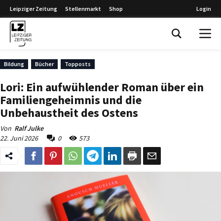
Leipziger Zeitung
Stellenmarkt
Shop
Login
Leipziger Zeitung
Bildung
Bücher
Topposts
Lori: Ein aufwühlender Roman über ein
Familiengeheimnis und die
Unbehaustheit des Ostens
Von
Ralf Julke
22. Juni 2026
0
573