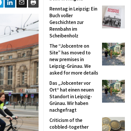
Renntag in Leipzig: Ein
Buch voller
Geschichten zur
Rennbahn im
Scheibenholz
The “Jobcentre on
Site” has moved to
new premises in
Leipzig-Grünau. We
asked for more details
Das „Jobcenter vor
Ort“ hat einen neuen
Standort in Leipzig-
Grünau. Wir haben
nachgefragt
Criticism of the
cobbled-together