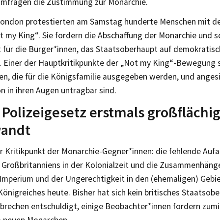
 Umfragen die Zustimmung zur Monarchie.
 London protestierten am Samstag hunderte Menschen mit d
t my King“. Sie fordern die Abschaffung der Monarchie und s
t für die Bürger*innen, das Staatsoberhaupt auf demokrati
 Einer der Hauptkritikpunkte der „Not my King“-Bewegung s
en, die für die Königsfamilie ausgegeben werden, und anges
on in ihren Augen untragbar sind.
Polizeigesetz erstmals großflächi
andt
r Kritikpunkt der Monarchie-Gegner*innen: die fehlende Aufa
 Großbritanniens in der Kolonialzeit und die Zusammenhän
Imperium und der Ungerechtigkeit in den (ehemaligen) Gebi
Königreiches heute. Bisher hat sich kein britisches Staatsobe
rbrechen entschuldigt, einige Beobachter*innen fordern zum
m neuen Monarchen.