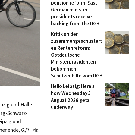
pension reform: East
German minister-
presidents receive
backing from the DGB
Kritik an der
zusammengeschustert
en Rentenreform:
Ostdeutsche
Ministerpräsidenten
bekommen
Schützenhilfe vom DGB
Hello Leipzig: Here’s
how Wednesday 5
August 2026 gets
pzig und Halle
underway
org-Schwarz-
ipzig und
henende, 6./7. Mai