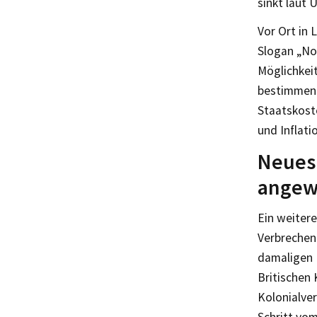
sinkt laut
Vor Ort in
Slogan „No
Möglichkei
bestimmen.
Staatskost
und Inflati
Neues 
angew
Ein weitere
Verbrechen
damaligen 
Britischen 
Kolonialve
Schritt vo