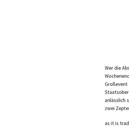
Wer die Ab
Wochenende
Großevent 
Staatsober
anlässlich 
zwei Zepter
as it is tra