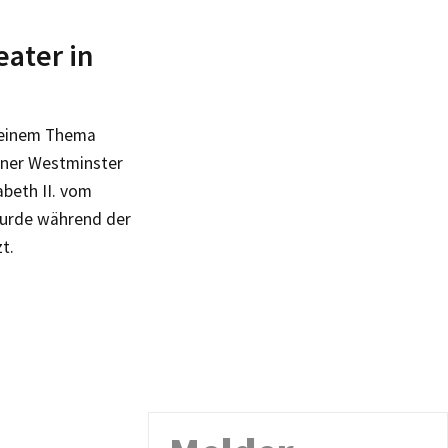
eater in
 einem Thema
doner Westminster
beth II. vom
wurde während der
t.