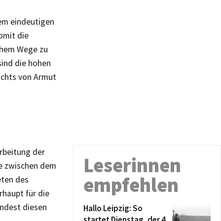
em eindeutigen
omit die
schem Wege zu
ind die hohen
ichts von Armut
g
rbeitung der
Leserinnen
ge zwischen dem
empfehlen
eten des
rhaupt für die
indest diesen
Hallo Leipzig: So
startet Dienstag, der 4.