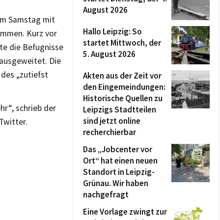
August 2026
am Samstag mit
Hallo Leipzig: So
ommen. Kurz vor
startet Mittwoch, der
te die Befugnisse
5. August 2026
 ausgeweitet. Die
des „zutiefst
Akten aus der Zeit vor
den Eingemeindungen:
Historische Quellen zu
hr“, schrieb der
Leipzigs Stadtteilen
sind jetzt online
Twitter.
recherchierbar
Das „Jobcenter vor
Ort“ hat einen neuen
Standort in Leipzig-
Grünau. Wir haben
nachgefragt
Eine Vorlage zwingt zur