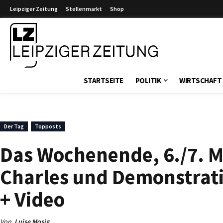
Leipziger Zeitung
Stellenmarkt
Shop
Leipziger Zeitung
STARTSEITE
POLITIK
WIRTSCHAFT
Der Tag
Topposts
Das Wochenende, 6./7. M
Charles und Demonstratio
+ Video
Von
Luise Mosig