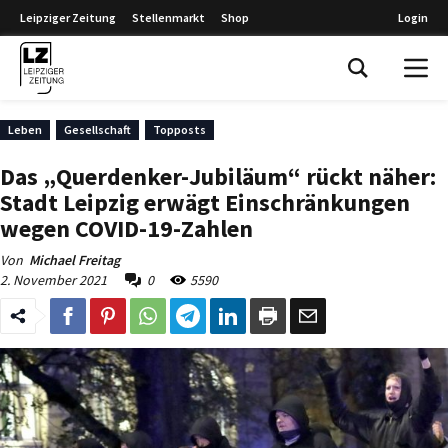
Leipziger Zeitung
Stellenmarkt
Shop
Login
Leipziger Zeitung
Leben
Gesellschaft
Topposts
Das „Querdenker-Jubiläum“ rückt näher:
Stadt Leipzig erwägt Einschränkungen
wegen COVID-19-Zahlen
Von
Michael Freitag
2. November 2021
0
5590