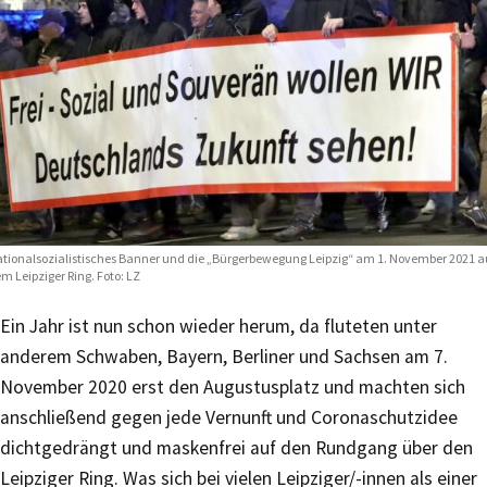
tionalsozialistisches Banner und die „Bürgerbewegung Leipzig“ am 1. November 2021 a
m Leipziger Ring. Foto: LZ
Ein Jahr ist nun schon wieder herum, da fluteten unter
anderem Schwaben, Bayern, Berliner und Sachsen am 7.
November 2020 erst den Augustusplatz und machten sich
anschließend gegen jede Vernunft und Coronaschutzidee
dichtgedrängt und maskenfrei auf den Rundgang über den
Leipziger Ring. Was sich bei vielen Leipziger/-innen als einer