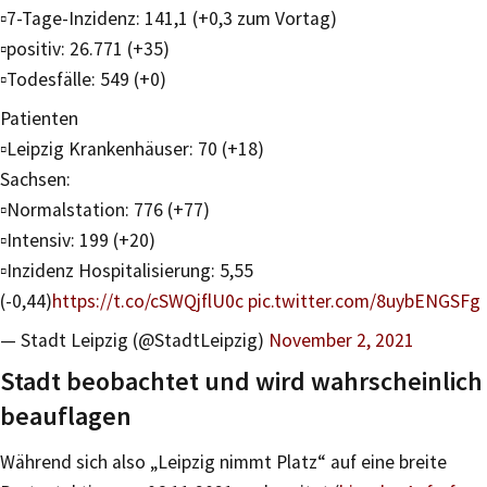
▫️7-Tage-Inzidenz: 141,1 (+0,3 zum Vortag)
▫️positiv: 26.771 (+35)
▫️Todesfälle: 549 (+0)
Patienten
▫️Leipzig Krankenhäuser: 70 (+18)
Sachsen:
▫️Normalstation: 776 (+77)
▫️Intensiv: 199 (+20)
▫️Inzidenz Hospitalisierung: 5,55
(-0,44)
https://t.co/cSWQjflU0c
pic.twitter.com/8uybENGSFg
— Stadt Leipzig (@StadtLeipzig)
November 2, 2021
Stadt beobachtet und wird wahrscheinlich
beauflagen
Während sich also „Leipzig nimmt Platz“ auf eine breite