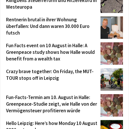
Klingbeils Steuerreform und Hitzerekord in
Westeuropa
Rentnerin brutal in ihrer Wohnung
überfallen: Und dann waren 30.000 Euro
futsch
Fun Facts event on 10 August in Halle: A
Greenpeace study shows how Halle would
benefit from a wealth tax
Crazy brave together: On Friday, the MUT-
TOUR stops off in Leipzig
Fun-Facts-Termin am 10. August in Halle:
Greenpeace-Studie zeigt, wie Halle von der
Vermögensteuer profitieren würde
Hello Leipzig: Here’s how Monday 10 August