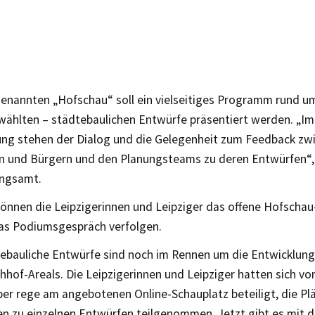
enannten „Hofschau“ soll ein vielseitiges Programm rund um
wählten – städtebaulichen Entwürfe präsentiert werden. „I
ung stehen der Dialog und die Gelegenheit zum Feedback zw
n und Bürgern und den Planungsteams zu deren Entwürfen“,
ungsamt.
können die Leipzigerinnen und Leipziger das offene Hofscha
as Podiumsgespräch verfolgen.
ebauliche Entwürfe sind noch im Rennen um die Entwicklung
hhof-Areals. Die Leipzigerinnen und Leipziger hatten sich v
ber rege am angebotenen Online-Schauplatz beteiligt, die Pl
n zu einzelnen Entwürfen teilgenommen. Jetzt gibt es mit d