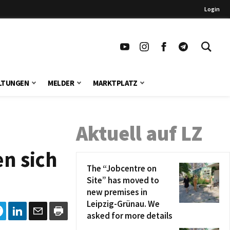
Login
LTUNGEN
MELDER
MARKTPLATZ
Aktuell auf LZ
en sich
The “Jobcentre on
Site” has moved to
new premises in
Leipzig-Grünau. We
asked for more details