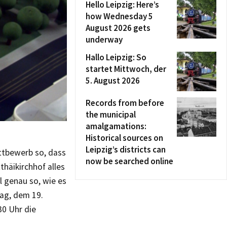
Hello Leipzig: Here’s
how Wednesday 5
August 2026 gets
underway
Hallo Leipzig: So
startet Mittwoch, der
5. August 2026
Records from before
the municipal
amalgamations:
Historical sources on
Leipzig’s districts can
ttbewerb so, dass
now be searched online
häikirchhof alles
l genau so, wie es
ag, dem 19.
0 Uhr die