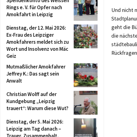
Spendenkonto des Weissen
Rings e. V. für Opfer nach
Und nicht n
Amokfahrt in Leipzig
Stadtplanu
geht die Bü
Dienstag, der 12. Mai 2026:
Ex-Frau des Leipziger
die nächste
Amokfahrers meldet sich zu
städtebaul
Wort und Insolvenz von Mäc
Rückfragen
Geiz
Mutmaßlicher Amokfahrer
Jeffrey K.: Das sagt sein
Anwalt
Christian Wolff auf der
Kundgebung „Leipzig
trauert“: Warum diese Wut?
Dienstag, der 5. Mai 2026:
Leipzig am Tag danach –
Trauer, Zusammenhalt,