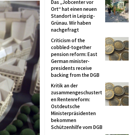
Das „Jobcenter vor
Ort“ hat einen neuen
Standort in Leipzig-
Grünau. Wir haben
nachgefragt
Criticism of the
cobbled-together
pension reform: East
German minister-
presidents receive
backing from the DGB
Kritik an der
zusammengeschustert
en Rentenreform:
Ostdeutsche
Ministerpräsidenten
bekommen
Schützenhilfe vom DGB