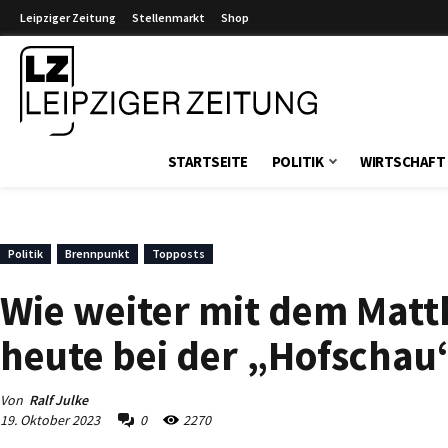
Leipziger Zeitung
Stellenmarkt
Shop
Leipziger Zeitung
STARTSEITE
POLITIK
WIRTSCHAFT
Politik
Brennpunkt
Topposts
Wie weiter mit dem Matth
heute bei der „Hofscha
Von
Ralf Julke
19. Oktober 2023
0
2270