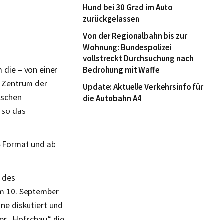
Hund bei 30 Grad im Auto
zurückgelassen
Von der Regionalbahn bis zur
Wohnung: Bundespolizei
vollstreckt Durchsuchung nach
 die – von einer
Bedrohung mit Waffe
m Zentrum der
Update: Aktuelle Verkehrsinfo für
ischen
die Autobahn A4
 so das
u-Format und ab
 des
om 10. September
äne diskutiert und
er „Hofschau“ die