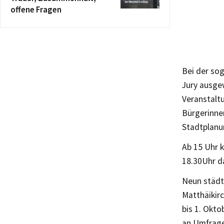
offene Fragen
Bei der sog
Jury ausge
Veranstalt
Bürgerinne
Stadtplan
Ab 15 Uhr 
18.30Uhr d
Neun städt
Matthäikirc
bis 1. Okto
an Umfrage