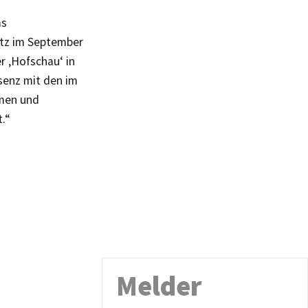
as
atz im September
r ‚Hofschau‘ in
senz mit den im
men und
.“
Melder