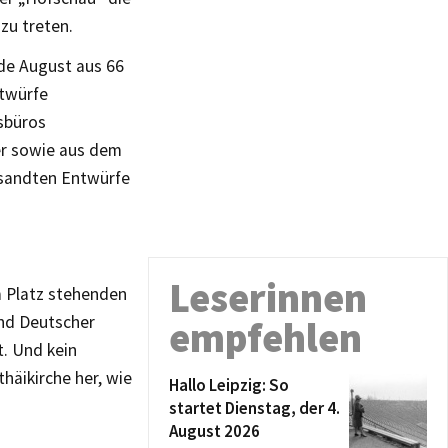
zu treten.
nde August aus 66
twürfe
sbüros
er sowie aus dem
gesandten Entwürfe
Leserinnen
m Platz stehenden
nd Deutscher
empfehlen
t. Und kein
thäikirche her, wie
Hallo Leipzig: So
startet Dienstag, der 4.
August 2026