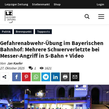
Leipziger Zeitung
Stellenmarkt
Shop
Login
Leipziger Zeitung
Politik
Brennpunkt
Topposts
Gefahrenabwehr-Übung im Bayerischen
Bahnhof: Mehrere Schwerverletzte bei
Messer-Angriff in S-Bahn + Video
Von
Jan Kaefer
27. Oktober 2025
1
1621