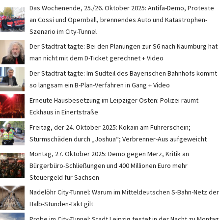
Das Wochenende, 25./26. Oktober 2025: Antifa-Demo, Proteste
an Cossi und Opernball, brennendes Auto und Katastrophen-
Szenario im City-Tunnel
Der Stadtrat tagte: Bei den Planungen zur S6 nach Naumburg hat
man nicht mit dem D-Ticket gerechnet + Video
Der Stadtrat tagte: Im Südteil des Bayerischen Bahnhofs kommt
so langsam ein B-Plan-Verfahren in Gang + Video
Erneute Hausbesetzung im Leipziger Osten: Polizei räumt
Eckhaus in Einertstraße
Freitag, der 24. Oktober 2025: Kokain am Führerschein;
Sturmschäden durch „Joshua“; Verbrenner-Aus aufgeweicht
Montag, 27. Oktober 2025: Demo gegen Merz, Kritik an
Bürgerbüro-Schließungen und 400 Millionen Euro mehr
Steuergeld für Sachsen
Nadelöhr City-Tunnel: Warum im Mitteldeutschen S-Bahn-Netz der
Halb-Stunden-Takt gilt
Probe im City-Tunnel: Stadt Leipzig testet in der Nacht zu Montag