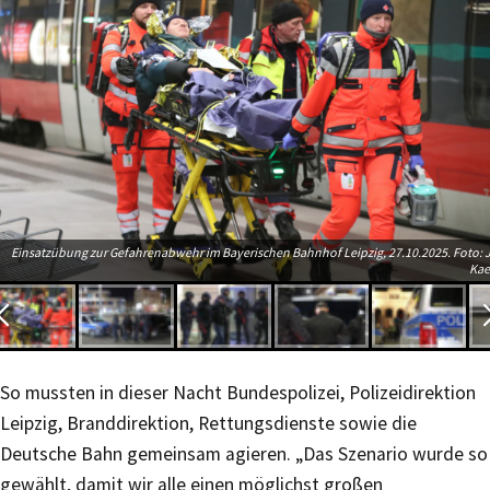
Einsatzübung zur Gefahrenabwehr im Bayerischen Bahnhof Leipzig, 27.10.2025. Foto: 
Kae
So mussten in dieser Nacht Bundespolizei, Polizeidirektion
Leipzig, Branddirektion, Rettungsdienste sowie die
Deutsche Bahn gemeinsam agieren. „Das Szenario wurde so
gewählt, damit wir alle einen möglichst großen