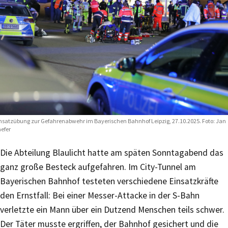
nsatzübung zur Gefahrenabwehr im Bayerischen Bahnhof Leipzig, 27.10.2025. Foto: Jan
efer
Die Abteilung Blaulicht hatte am späten Sonntagabend das
ganz große Besteck aufgefahren. Im City-Tunnel am
Bayerischen Bahnhof testeten verschiedene Einsatzkräfte
den Ernstfall: Bei einer Messer-Attacke in der S-Bahn
verletzte ein Mann über ein Dutzend Menschen teils schwer.
Der Täter musste ergriffen, der Bahnhof gesichert und die