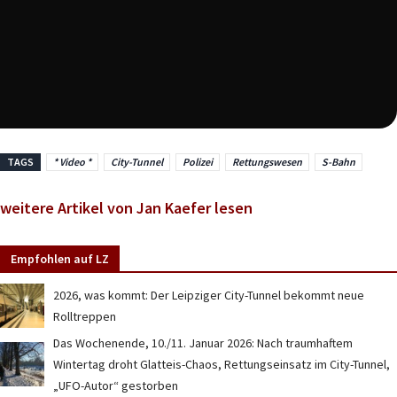
TAGS
* Video *
City-Tunnel
Polizei
Rettungswesen
S-Bahn
weitere Artikel von Jan Kaefer lesen
Empfohlen auf LZ
2026, was kommt: Der Leipziger City-Tunnel bekommt neue
Rolltreppen
Das Wochenende, 10./11. Januar 2026: Nach traumhaftem
Wintertag droht Glatteis-Chaos, Rettungseinsatz im City-Tunnel,
„UFO-Autor“ gestorben