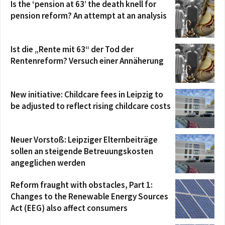
Is the ‘pension at 63’ the death knell for
pension reform? An attempt at an analysis
Ist die „Rente mit 63“ der Tod der
Rentenreform? Versuch einer Annäherung
New initiative: Childcare fees in Leipzig to
be adjusted to reflect rising childcare costs
Neuer Vorstoß: Leipziger Elternbeiträge
sollen an steigende Betreuungskosten
angeglichen werden
Reform fraught with obstacles, Part 1:
Changes to the Renewable Energy Sources
Act (EEG) also affect consumers