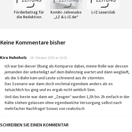
Förderbetrag für
Kombi-Jahresabo
L-IZ Leserclub
die Redaktion
„LZ & L-IZ.de“
Keine Kommentare bisher
says:
Kira Huhnholz
28. Oktober 2025 at 10:01
Ich war bei dieser Übung als Komparse dabei, meine Rolle war dessen
jemanden der unbeteiligt auf dem Bahnsteig wartet und dann wegläuft,
als die S-Bahn kam und Leute schreiend aus ihr stürmten.
Das Szenario war dann doch nochmal irgendwie anders als es
tatsächlich los ging und es ergab nicht wirklich Sinn.
Und das beste war dann wir „Zeugen“ wurden 1,5h bis 2h einfach in der
Kälte stehen gelassen ohne irgendwelche Versorgung selbst nach
mehrfacher Nachfrage! Sowas von realistisch
SCHREIBEN SIE EINEN KOMMENTAR