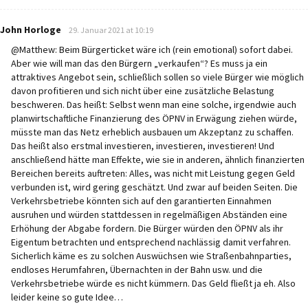
says:
John Horloge
29. Januar 2021 at 10:19
@Matthew: Beim Bürgerticket wäre ich (rein emotional) sofort dabei.
Aber wie will man das den Bürgern „verkaufen“? Es muss ja ein
attraktives Angebot sein, schließlich sollen so viele Bürger wie möglich
davon profitieren und sich nicht über eine zusätzliche Belastung
beschweren. Das heißt: Selbst wenn man eine solche, irgendwie auch
planwirtschaftliche Finanzierung des ÖPNV in Erwägung ziehen würde,
müsste man das Netz erheblich ausbauen um Akzeptanz zu schaffen.
Das heißt also erstmal investieren, investieren, investieren! Und
anschließend hätte man Effekte, wie sie in anderen, ähnlich finanzierten
Bereichen bereits auftreten: Alles, was nicht mit Leistung gegen Geld
verbunden ist, wird gering geschätzt. Und zwar auf beiden Seiten. Die
Verkehrsbetriebe könnten sich auf den garantierten Einnahmen
ausruhen und würden stattdessen in regelmäßigen Abständen eine
Erhöhung der Abgabe fordern. Die Bürger würden den ÖPNV als ihr
Eigentum betrachten und entsprechend nachlässig damit verfahren.
Sicherlich käme es zu solchen Auswüchsen wie Straßenbahnparties,
endloses Herumfahren, Übernachten in der Bahn usw. und die
Verkehrsbetriebe würde es nicht kümmern. Das Geld fließt ja eh. Also
leider keine so gute Idee…