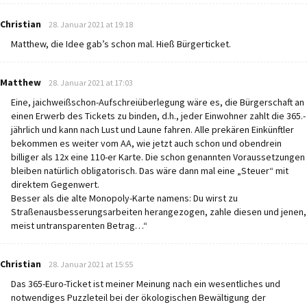
says:
Christian
28. Januar 2021 at 19:18
Matthew, die Idee gab’s schon mal. Hieß Bürgerticket.
says:
Matthew
28. Januar 2021 at 17:03
Eine, jaichweißschon-Aufschreiüberlegung wäre es, die Bürgerschaft an
einen Erwerb des Tickets zu binden, d.h., jeder Einwohner zahlt die 365.-
jährlich und kann nach Lust und Laune fahren. Alle prekären Einkünftler
bekommen es weiter vom AA, wie jetzt auch schon und obendrein
billiger als 12x eine 110-er Karte. Die schon genannten Voraussetzungen
bleiben natürlich obligatorisch. Das wäre dann mal eine „Steuer“ mit
direktem Gegenwert.
Besser als die alte Monopoly-Karte namens: Du wirst zu
Straßenausbesserungsarbeiten herangezogen, zahle diesen und jenen,
meist untransparenten Betrag…“
says:
Christian
28. Januar 2021 at 15:55
Das 365-Euro-Ticket ist meiner Meinung nach ein wesentliches und
notwendiges Puzzleteil bei der ökologischen Bewältigung der