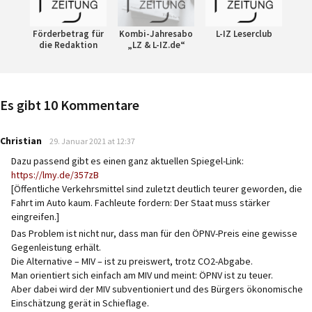
Förderbetrag für
Kombi-Jahresabo
L-IZ Leserclub
die Redaktion
„LZ & L-IZ.de“
Es gibt 10 Kommentare
says:
Christian
29. Januar 2021 at 12:37
Dazu passend gibt es einen ganz aktuellen Spiegel-Link:
https://lmy.de/357zB
[Öffentliche Verkehrsmittel sind zuletzt deutlich teurer geworden, die
Fahrt im Auto kaum. Fachleute fordern: Der Staat muss stärker
eingreifen.]
Das Problem ist nicht nur, dass man für den ÖPNV-Preis eine gewisse
Gegenleistung erhält.
Die Alternative – MIV – ist zu preiswert, trotz CO2-Abgabe.
Man orientiert sich einfach am MIV und meint: ÖPNV ist zu teuer.
Aber dabei wird der MIV subventioniert und des Bürgers ökonomische
Einschätzung gerät in Schieflage.