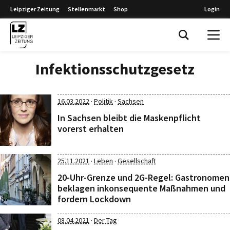
Leipziger Zeitung
Stellenmarkt
Shop
Login
Leipziger Zeitung
Infektionsschutzgesetz
·
·
16.03.2022
Politik
Sachsen
In Sachsen bleibt die Maskenpflicht
vorerst erhalten
·
·
25.11.2021
Leben
Gesellschaft
20-Uhr-Grenze und 2G-Regel: Gastronomen
beklagen inkonsequente Maßnahmen und
fordern Lockdown
·
08.04.2021
Der Tag