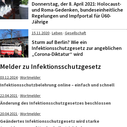
Donnerstag, der 8. April 2021: Holocaust-
und Roma-Gedenken, bundeseinheitliche
Regelungen und Impfportal für Ü60-
Jährige
·
·
15.11.2020
Leben
Gesellschaft
Sturm auf Berlin? Wie ein
Infektionsschutzgesetz zur angeblichen
„Corona-Diktatur“ wird
Melder zu Infektionsschutzgesetz
·
03.12.2024
Wortmelder
Infektionsschutzbelehrung online – einfach und schnell
·
22.04.2021
Wortmelder
Änderung des Infektionsschutzgesetzes beschlossen
·
20.04.2021
Wortmelder
Geändertes Infektionsschutzgesetz wird starke