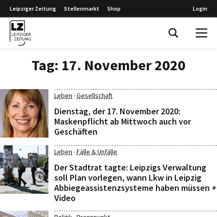
Leipziger Zeitung
Stellenmarkt
Shop
Login
Leipziger Zeitung
Tag:
17. November 2020
·
Leben
Gesellschaft
Dienstag, der 17. November 2020:
Maskenpflicht ab Mittwoch auch vor
Geschäften
·
Leben
Fälle & Unfälle
Der Stadtrat tagte: Leipzigs Verwaltung
soll Plan vorlegen, wann Lkw in Leipzig
Abbiegeassistenzsysteme haben müssen +
Video