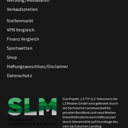
Werbung/Mediadaten
Verkaufsstellen
Stellenmarkt
VPN Vergleich
Finanz Vergleich
Sportwetten
Shop
Haftungsausschluss/Disclaimer
Datenschutz
Das Projekt „LZ TV“ (LZ Television) der
LZ Medien GmbH wird gefördert durch
die Sächsische Landesanstalt für
privaten Rundfunk und neue Medien.
Diese Maßnahme wird mitfinanziert
durch Steuermittel auf Grundlage des
vom Sächsischen Landtag