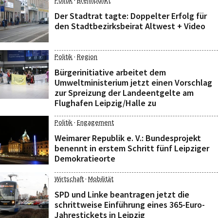
·
Politik
Brennpunkt
Der Stadtrat tagte: Doppelter Erfolg für
den Stadtbezirksbeirat Altwest + Video
·
Politik
Region
Bürgerinitiative arbeitet dem
Umweltministerium jetzt einen Vorschlag
zur Spreizung der Landeentgelte am
Flughafen Leipzig/Halle zu
·
Politik
Engagement
Weimarer Republik e. V.: Bundesprojekt
benennt in erstem Schritt fünf Leipziger
Demokratieorte
·
Wirtschaft
Mobilität
SPD und Linke beantragen jetzt die
schrittweise Einführung eines 365-Euro-
Jahrestickets in Leipzig