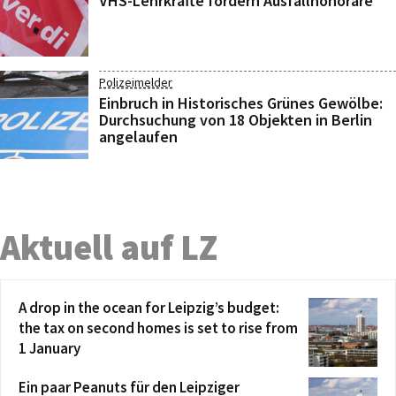
VHS-Lehrkräfte fordern Ausfallhonorare
Polizeimelder
Einbruch in Historisches Grünes Gewölbe:
Durchsuchung von 18 Objekten in Berlin
angelaufen
Aktuell auf LZ
A drop in the ocean for Leipzig’s budget:
the tax on second homes is set to rise from
1 January
Ein paar Peanuts für den Leipziger