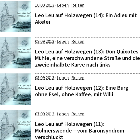
·
·
10.09.2013
Leben
Reisen
Leo Leu auf Holzwegen (14): Ein Adieu mit
Akelei
·
·
09.09.2013
Leben
Reisen
Leo Leu auf Holzwegen (13): Don Quixotes
Mühle, eine verschwundene Straße und die
zweieinhalbte Kurve nach links
·
·
08.09.2013
Leben
Reisen
Leo Leu auf Holzwegen (12): Eine Burg
ohne Esel, ohne Kaffee, mit Willi
·
·
07.09.2013
Leben
Reisen
Leo Leu auf Holzwegen (11):
Molmerswende – vom Baronsyndrom
verschluckt