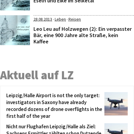
Eseln und Eike im Selketal
·
·
28.08.2013
Leben
Reisen
Leo Leu auf Holzwegen (2): Ein verpasster
Bär, eine 900 Jahre alte Straße, kein
Kaffee
Aktuell auf LZ
Leipzig/Halle Airport is not the only target:
investigators in Saxony have already
recorded dozens of drone overflights in the
first half of the year
Nicht nur Flughafen Leipzig/Halle als Ziel:
Sachsens Ermittler zählten schon Dutzende