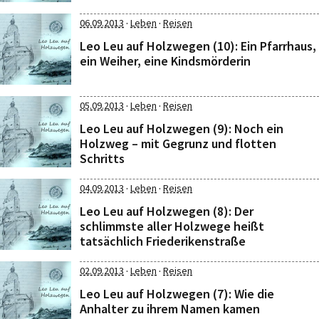
·
·
06.09.2013
Leben
Reisen
Leo Leu auf Holzwegen (10): Ein Pfarrhaus,
ein Weiher, eine Kindsmörderin
·
·
05.09.2013
Leben
Reisen
Leo Leu auf Holzwegen (9): Noch ein
Holzweg – mit Gegrunz und flotten
Schritts
·
·
04.09.2013
Leben
Reisen
Leo Leu auf Holzwegen (8): Der
schlimmste aller Holzwege heißt
tatsächlich Friederikenstraße
·
·
02.09.2013
Leben
Reisen
Leo Leu auf Holzwegen (7): Wie die
Anhalter zu ihrem Namen kamen