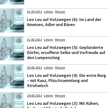
·
·
01.09.2013
Leben
Reisen
Leo Leu auf Holzwegen (6): Im Land der
Ameisen, Adler und Bären
·
·
31.08.2013
Leben
Reisen
Leo Leu auf Holzwegen (5): Geplünderte
Dörfer, ersoffene Selke und Vorfreude auf
den Lumpenstieg
·
·
30.08.2013
Leben
Reisen
Leo Leu auf Holzwegen (4): Die erste Burg
– mit Kauz, Plüschsammlung und
Strohwisch
·
·
29.08.2013
Leben
Reisen
Leo Leu auf Holzwegen (3): Mit Kühen,