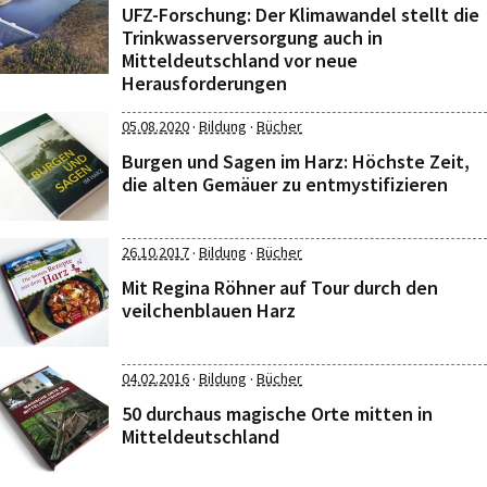
UFZ-Forschung: Der Klimawandel stellt die
Trinkwasserversorgung auch in
Mitteldeutschland vor neue
Herausforderungen
·
·
05.08.2020
Bildung
Bücher
Burgen und Sagen im Harz: Höchste Zeit,
die alten Gemäuer zu entmystifizieren
·
·
26.10.2017
Bildung
Bücher
Mit Regina Röhner auf Tour durch den
veilchenblauen Harz
·
·
04.02.2016
Bildung
Bücher
50 durchaus magische Orte mitten in
Mitteldeutschland