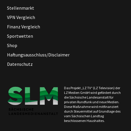
Stellenmarkt
VPN Vergleich
Finanz Vergleich
Sportwetten
Shop
Haftungsausschluss/Disclaimer
Datenschutz
Das Projekt „LZ TV“ (LZ Television) der
LZ Medien GmbH wird gefördert durch
die Sächsische Landesanstalt für
privaten Rundfunk und neue Medien.
Diese Maßnahme wird mitfinanziert
durch Steuermittel auf Grundlage des
vom Sächsischen Landtag
beschlossenen Haushaltes.