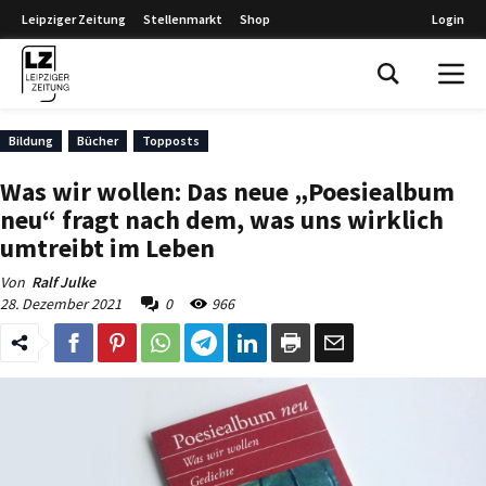
Leipziger Zeitung
Stellenmarkt
Shop
Login
Leipziger Zeitung
Bildung
Bücher
Topposts
Was wir wollen: Das neue „Poesiealbum
neu“ fragt nach dem, was uns wirklich
umtreibt im Leben
Von
Ralf Julke
28. Dezember 2021
0
966