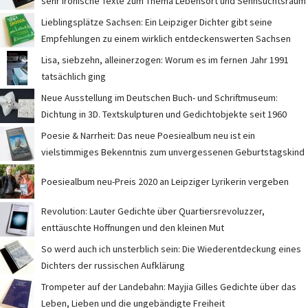
sehr ironische Texte zum Thema Lebensort und Sehnsuchtsraum
Lieblingsplätze Sachsen: Ein Leipziger Dichter gibt seine
Empfehlungen zu einem wirklich entdeckenswerten Sachsen
Lisa, siebzehn, alleinerzogen: Worum es im fernen Jahr 1991
tatsächlich ging
Neue Ausstellung im Deutschen Buch- und Schriftmuseum:
Dichtung in 3D. Textskulpturen und Gedichtobjekte seit 1960
Poesie & Narrheit: Das neue Poesiealbum neu ist ein
vielstimmiges Bekenntnis zum unvergessenen Geburtstagskind
Poesiealbum neu-Preis 2020 an Leipziger Lyrikerin vergeben
Revolution: Lauter Gedichte über Quartiersrevoluzzer,
enttäuschte Hoffnungen und den kleinen Mut
So werd auch ich unsterblich sein: Die Wiederentdeckung eines
Dichters der russischen Aufklärung
Trompeter auf der Landebahn: Mayjia Gilles Gedichte über das
Leben, Lieben und die ungebändigte Freiheit