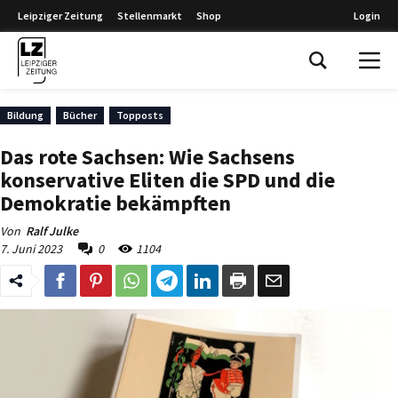
Leipziger Zeitung
Stellenmarkt
Shop
Login
Leipziger Zeitung
Bildung
Bücher
Topposts
Das rote Sachsen: Wie Sachsens
konservative Eliten die SPD und die
Demokratie bekämpften
Von
Ralf Julke
7. Juni 2023
0
1104