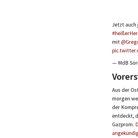
Jetzt auch 
#heißerHer
mit
@Grego
pic.twitte
— MdB Sör
Vorers
Aus der Ost
morgen weit
der Kompre
entdeckt, 
Gazprom.
D
angekündi