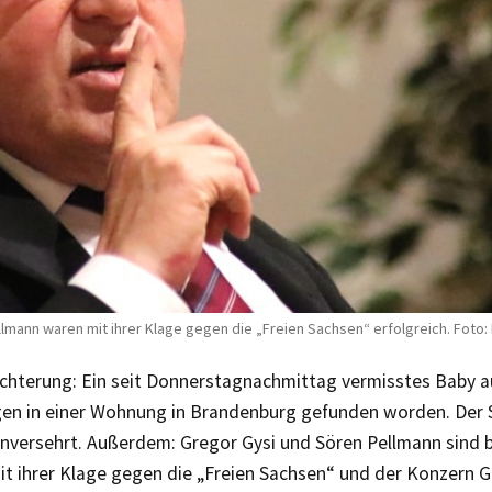
lmann waren mit ihrer Klage gegen die „Freien Sachsen“ erfolgreich. Foto:
ichterung: Ein seit Donnerstagnachmittag vermisstes Baby au
en in einer Wohnung in Brandenburg gefunden worden. Der S
nversehrt. Außerdem: Gregor Gysi und Sören Pellmann sind b
t ihrer Klage gegen die „Freien Sachsen“ und der Konzern 