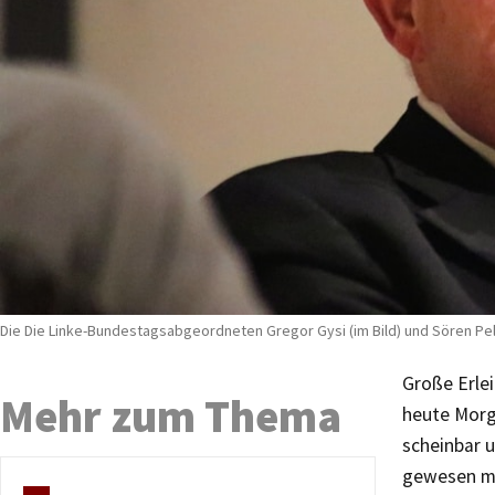
Die Die Linke-Bundestagsabgeordneten Gregor Gysi (im Bild) und Sören Pel
Große Erle
Mehr zum Thema
heute Morg
scheinbar u
gewesen mi