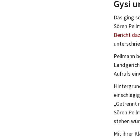
Gysi u
Das ging s
Sören Pell
Bericht daz
unterschrie
Pellmann b
Landgerich
Aufrufs ein
Hintergrun
einschlägig
„Getrennt 
Sören Pell
stehen wür
Mit ihrer K