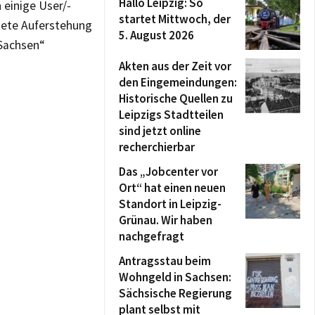
Hallo Leipzig: So
n einige User/-
startet Mittwoch, der
htete Auferstehung
5. August 2026
 Sachsen“
Akten aus der Zeit vor
den Eingemeindungen:
Historische Quellen zu
Leipzigs Stadtteilen
sind jetzt online
recherchierbar
Das „Jobcenter vor
Ort“ hat einen neuen
Standort in Leipzig-
Grünau. Wir haben
nachgefragt
Antragsstau beim
Wohngeld in Sachsen:
Sächsische Regierung
plant selbst mit