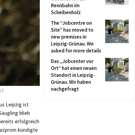
Rennbahn im
Scheibenholz
The “Jobcentre on
Site” has moved to
new premises in
Leipzig-Grünau. We
asked for more details
Das „Jobcenter vor
Ort“ hat einen neuen
Standort in Leipzig-
Grünau. Wir haben
nachgefragt
 LZ
s Leipzig ist
äugling blieb
ereits erfolgreich
Gazprom kündigte