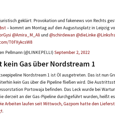
juristisch geklärt: Provokation und fakenews von Rechts ge
bst
– kommt am Montag auf den Augustusplatz in Leipzig vor 
rGysi
@Amira_M_Ali
und
@schirdewan
@dieLinke
@Linksfr
r.com/T0FXykcsW8
en Pellmann (@LINKEPELLI)
September 2, 2022
t kein Gas über Nordstream 1
seepipeline Nordstream 1 ist Öl ausgetreten. Das ist nun Gr
erhin kein Gas über die Pipeline fließen wird. Die Austrittsste
ssorstation Portowaja befinden. Das Leck wurde bei Wartu
die derzeit an der Gas-Pipeline durchgeführt wurden, heißt 
ie Arbeiten laufen seit Mittwoch, Gazpom hatte den Lieferst
gt
.