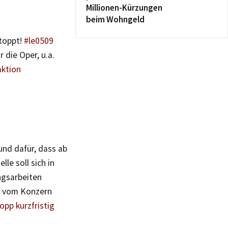
Millionen-Kürzungen
beim Wohngeld
stoppt!
#le0509
die Oper, u.a.
aktion
und dafür, dass ab
lle soll sich in
ngsarbeiten
es vom Konzern
opp kurzfristig