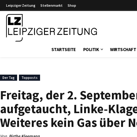
Leipziger Zeitung
Stellenmarkt
Shop
Leipziger Zeitung
STARTSEITE
POLITIK
WIRTSCHAFT
Der Tag
Topposts
Freitag, der 2. Septembe
aufgetaucht, Linke-Klage
Weiteres kein Gas über 
Von
Birthe Kleemann