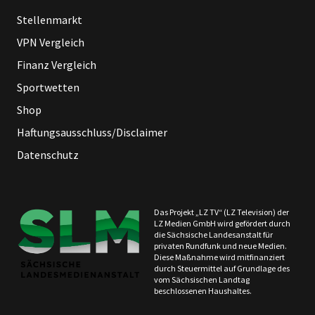
Stellenmarkt
VPN Vergleich
Finanz Vergleich
Sportwetten
Shop
Haftungsausschluss/Disclaimer
Datenschutz
Das Projekt „LZ TV“ (LZ Television) der
LZ Medien GmbH wird gefördert durch
die Sächsische Landesanstalt für
privaten Rundfunk und neue Medien.
Diese Maßnahme wird mitfinanziert
durch Steuermittel auf Grundlage des
vom Sächsischen Landtag
beschlossenen Haushaltes.