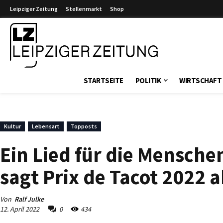
Leipziger Zeitung
Stellenmarkt
Shop
Leipziger Zeitung
STARTSEITE
POLITIK
WIRTSCHAFT
Kultur
Lebensart
Topposts
Ein Lied für die Mensche
sagt Prix de Tacot 2022 
Von
Ralf Julke
12. April 2022
0
434