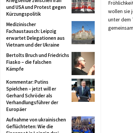
Kriegsende zwischen Iran
Fröhlichke
und USA und Protest gegen
wollen sie 
Kürzungspolitik
unter dem T
Medizinischer
gemeinsame 
Fachaustausch: Leipzig
erwartet Delegationen aus
Vietnam und der Ukraine
Bertolts Bruch und Friedrichs
Fiasko – die falschen
Kämpfe
Kommentar: Putins
Spielchen – jetzt will er
Gerhard Schröder als
Verhandlungsführer der
Europäer
Aufnahme von ukrainischen
Geflüchteten: Wie die