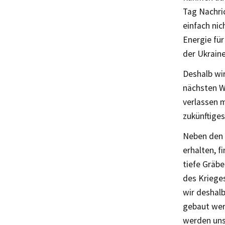
Tag Nachri
einfach nic
Energie für
der Ukraine
Deshalb wir
nächsten W
verlassen m
zukünftiges
Neben den 
erhalten, f
tiefe Gräb
des Krieges
wir deshalb
gebaut wer
werden uns