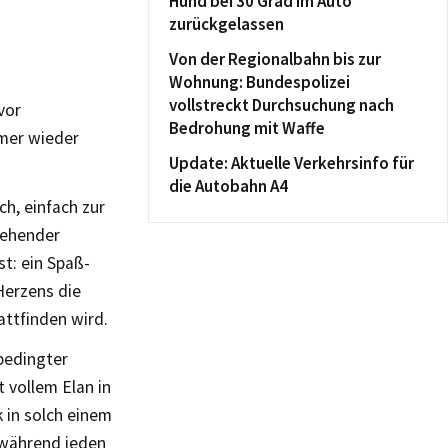
Hund bei 30 Grad im Auto
zurückgelassen
Von der Regionalbahn bis zur
Wohnung: Bundespolizei
vollstreckt Durchsuchung nach
vor
Bedrohung mit Waffe
mmer wieder
Update: Aktuelle Verkehrsinfo für
die Autobahn A4
ch, einfach zur
tehender
t: ein Spaß-
erzens die
attfinden wird.
bedingter
 vollem Elan in
 in solch einem
 während jeden