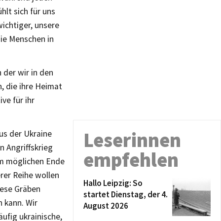
lt sich für uns
wichtiger, unsere
die Menschen in
 der wir in den
, die ihre Heimat
ve für ihr
Leserinnen
us der Ukraine
n Angriffskrieg
empfehlen
em möglichen Ende
erer Reihe wollen
Hallo Leipzig: So
iese Gräben
startet Dienstag, der 4.
 kann. Wir
August 2026
ufig ukrainische,