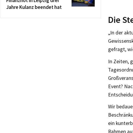
Finanznot in Leipzig drei
Jahre Kulanz beendet hat
Die S
„In der akt
Gewissensk
gefragt, wi
In Zeiten, 
Tagesordnu
Großveranst
Event? Nac
Entscheidun
Wir bedaue
Beschränkun
ein kunterb
Rahmen auf