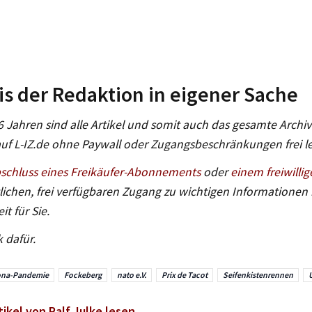
s der Redaktion in eigener Sache
6 Jahren sind alle Artikel und somit auch das gesamte Archi
auf L-IZ.de ohne Paywall oder Zugangsbeschränkungen frei le
schluss eines Freikäufer-Abonnements
oder
einem freiwillig
lichen, frei verfügbaren Zugang zu wichtigen Informationen 
it für Sie.
 dafür.
ona-Pandemie
Fockeberg
nato e.V.
Prix de Tacot
Seifenkistenrennen
tikel von Ralf Julke lesen