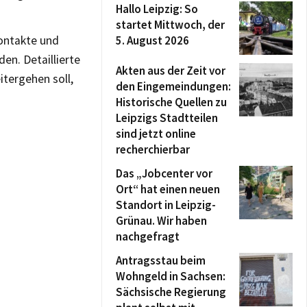
Hallo Leipzig: So
startet Mittwoch, der
Kontakte und
5. August 2026
en. Detaillierte
Akten aus der Zeit vor
tergehen soll,
den Eingemeindungen:
Historische Quellen zu
Leipzigs Stadtteilen
sind jetzt online
recherchierbar
Das „Jobcenter vor
Ort“ hat einen neuen
Standort in Leipzig-
Grünau. Wir haben
nachgefragt
Antragsstau beim
Wohngeld in Sachsen:
Sächsische Regierung