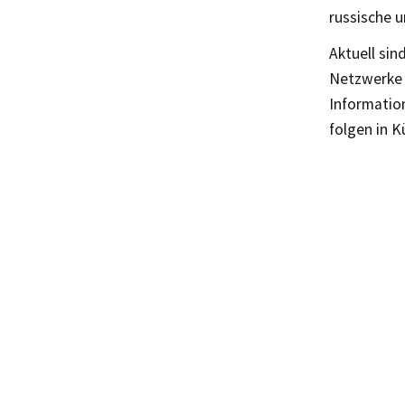
russische 
Aktuell sin
Netzwerke a
Informatio
folgen in K