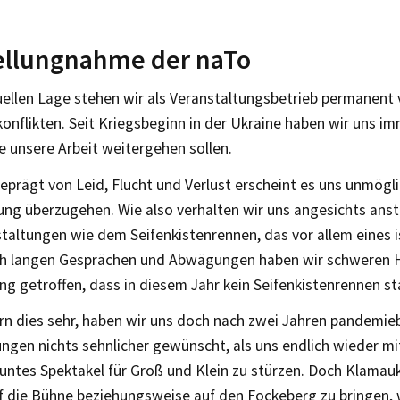
tellungnahme der naTo
uellen Lage stehen wir als Veranstaltungsbetrieb permanent 
onflikten. Seit Kriegsbeginn in der Ukraine haben wir uns i
e unsere Arbeit weitergehen sollen.
geprägt von Leid, Flucht und Verlust erscheint es uns unmögli
ng überzugehen. Wie also verhalten wir uns angesichts ans
altungen wie dem Seifenkistenrennen, das vor allem eines is
h langen Gesprächen und Abwägungen haben wir schweren H
g getroffen, dass in diesem Jahr kein Seifenkistenrennen st
rn dies sehr, haben wir uns doch nach zwei Jahren pandemie
gen nichts sehnlicher gewünscht, als uns endlich wieder mit
untes Spektakel für Groß und Klein zu stürzen. Doch Klamauk
 die Bühne beziehungsweise auf den Fockeberg zu bringen,