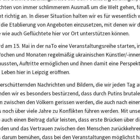
chten von immer schlimmerem Ausmaß um die Welt gehen, füh
ht richtig an. In dieser Situation halten wir es für wesentlich 
 die Etablierung von Angeboten einzusetzen, mit denen wir 
 wie auch Geflüchtete hier vor Ort unterstützen können.
d am 15. Mai in der naTo eine Veranstaltungsreihe starten, in
ochen und Monaten regelmäßig ukrainischen Künstler/-innen
ussten, Auftritte ermöglichen und ihnen damit eine Perspekti
 Leben hier in Leipzig eröffnen.
erschütternden Nachrichten und Bildern, die wir jeden Tag a
inden wir es besonders bestürzend, dass durch Putins brutale
en zwischen den Völkern gerissen werden, die auch nach ein
 noch über viele Jahre zu Konflikten führen werden. Mit uns
 auch einen Beitrag dafür leisten, dass erste Brücken über d
den und das Vertrauen zwischen den Menschen zurückkehren
 darum bemühen, dass bei den Veranstaltungen möglichst hä