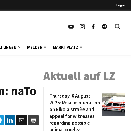
Login
LTUNGEN
MELDER
MARKTPLATZ
Aktuell auf LZ
n: naTo
Thursday, 6 August
2026: Rescue operation
on Nikolaistraße and
appeal for witnesses
regarding possible
animal cruelty