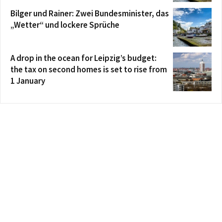
Bilger und Rainer: Zwei Bundesminister, das
„Wetter“ und lockere Sprüche
A drop in the ocean for Leipzig’s budget:
the tax on second homes is set to rise from
1 January