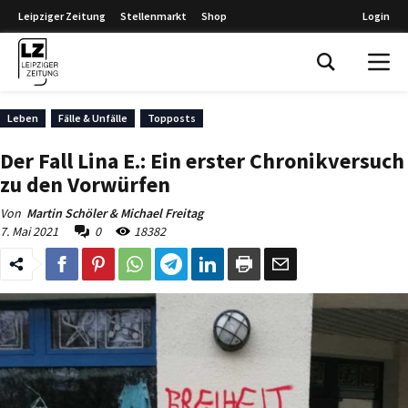
Leipziger Zeitung
Stellenmarkt
Shop
Login
Leipziger Zeitung
Leben
Fälle & Unfälle
Topposts
Der Fall Lina E.: Ein erster Chronikversuch
zu den Vorwürfen
Von
Martin Schöler & Michael Freitag
7. Mai 2021
0
18382