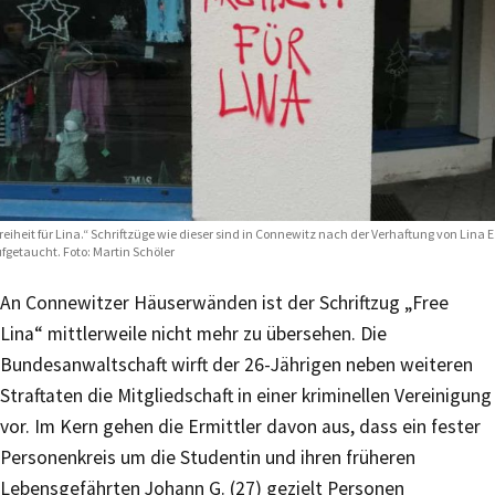
reiheit für Lina.“ Schriftzüge wie dieser sind in Connewitz nach der Verhaftung von Lina E
fgetaucht. Foto: Martin Schöler
An Connewitzer Häuserwänden ist der Schriftzug „Free
Lina“ mittlerweile nicht mehr zu übersehen. Die
Bundesanwaltschaft wirft der 26-Jährigen neben weiteren
Straftaten die Mitgliedschaft in einer kriminellen Vereinigung
vor. Im Kern gehen die Ermittler davon aus, dass ein fester
Personenkreis um die Studentin und ihren früheren
Lebensgefährten Johann G. (27) gezielt Personen