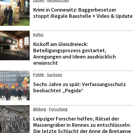
·
Leben
Gesellschaft
Krimi in Connewitz: Baggerbesetzer
stoppt illegale Baustelle + Video & Update
Kultur
Kickoff am Gleisdreieck:
Beteiligungsprozess gestartet,
Anregungen und Ideen ausdrücklich
erwünscht
·
Politik
Sachsen
Sechs Jahre zu spät: Verfassungsschutz
beobachtet „Pegida“
·
Bildung
Forschung
Leipziger Forscher helfen, Rätsel der
Massengräber in Rennes zu entschlüsseln:
Die letzte Schlacht der Anne de Bretagne