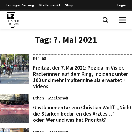
Leipziger Zeitung
Stellenmarkt
Shop
Login
Leipziger Zeitung
Tag:
7. Mai 2021
Der Tag
Freitag, der 7. Mai 2021: Pegida im Visier,
Radlerinnen auf dem Ring, Inzidenz unter
100 und mehr Impftermine als erwartet +
Videos
·
Leben
Gesellschaft
Gastkommentar von Christian Wolff: „Nicht
die Starken bedürfen des Arztes …“ –
oder: Wer und was hat Priorität?