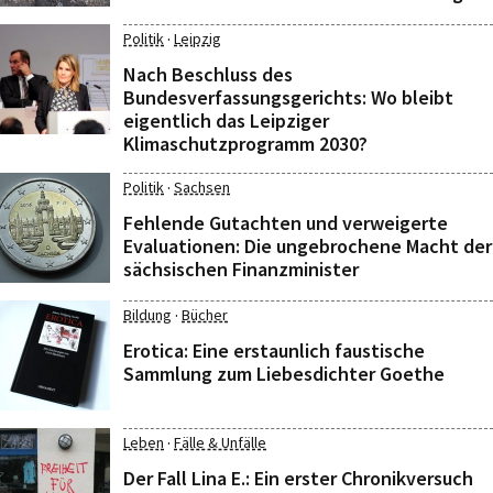
·
Politik
Leipzig
Nach Beschluss des
Bundesverfassungsgerichts: Wo bleibt
eigentlich das Leipziger
Klimaschutzprogramm 2030?
·
Politik
Sachsen
Fehlende Gutachten und verweigerte
Evaluationen: Die ungebrochene Macht der
sächsischen Finanzminister
·
Bildung
Bücher
Erotica: Eine erstaunlich faustische
Sammlung zum Liebesdichter Goethe
·
Leben
Fälle & Unfälle
Der Fall Lina E.: Ein erster Chronikversuch