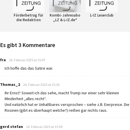
Förderbetrag für
Kombi-Jahresabo
L-IZ Leserclub
die Redaktion
„LZ & L-IZ.de“
Es gibt 3 Kommentare
says:
fra
26. Februar 2025 at 15:47
Ich hoffe das das Satire war.
says:
Thomas_2
26. Februar 2025 at 15:36
Ihr Ernst? Soweit ich das sehe, macht Trump nur einer sehr kleinen
Minderheit „alles recht“.
Und natürlich hat er Unhaltbares versprochen – siehe z.B. Eierpreise. Die
Rosinen (gibt es überhaupt welche?) reißen gar nichts raus.
says:
gerd stefan
26. Februar 2025 at 15:09