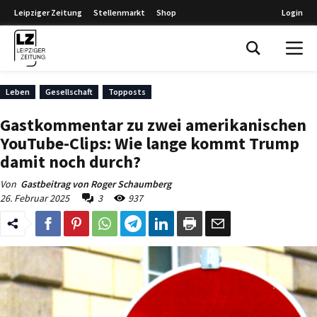
Leipziger Zeitung
Stellenmarkt
Shop
Login
Leipziger Zeitung
Leben
Gesellschaft
Topposts
Gastkommentar zu zwei amerikanischen
YouTube-Clips: Wie lange kommt Trump
damit noch durch?
Von
Gastbeitrag von Roger Schaumberg
26. Februar 2025
3
937