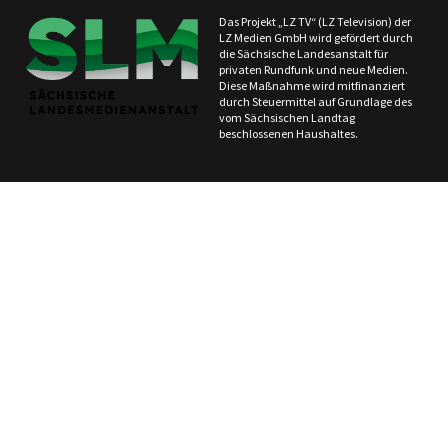
Das Projekt „LZ TV“ (LZ Television) der
LZ Medien GmbH wird gefördert durch
die Sächsische Landesanstalt für
privaten Rundfunk und neue Medien.
Diese Maßnahme wird mitfinanziert
durch Steuermittel auf Grundlage des
vom Sächsischen Landtag
beschlossenen Haushaltes.