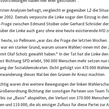
vorstellungen haben hier eher geschadet“.
sten Analysen befragt, vergleicht er gegenüber LZ die Situat
er 2002. Damals verpasste die Linke sogar den Einzug in den
r-Frage zwischen Edmund Stoiber oder Gerhard Schröder derar
über die Linke auch ganz ohne eine heute existierende AfD ze
 heute, so Pellmann „war das die Frage der letzten Wochen.
, war ein starker Grund, warum unsere Wähler/-innen mit der
it Olaf Scholz gewählt haben.“ In der Tat hat die Linke de
ust Richtung SPD erlebt, 590.000 Menschen mehr setzen nun i
ung der Sozialdemokraten. Dicht gefolgt von 470.000 Wähler/
rwanderung dieses Mal bei den Grünen ihr Kreuz machten.
htig waren drei weitere Bewegungen der linken Wählerschaft
Größenordnung Richtung der sonstigen Parteien von Team T
bis zur „Basis“ abspielten, der Verlust von 370.000 Menschen,
n und 110.000, die als einziger Zufluss für diese Partei zur 