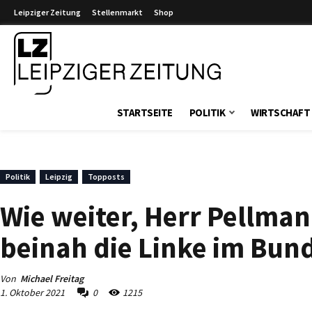
Leipziger Zeitung
Stellenmarkt
Shop
Leipziger Zeitung
STARTSEITE
POLITIK
WIRTSCHAFT
Politik
Leipzig
Topposts
Wie weiter, Herr Pellma
beinah die Linke im Bun
Von
Michael Freitag
1. Oktober 2021
0
1215