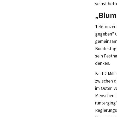
selbst beto
„Blume
Telefonzei
gegeben“ u
gemeinsame
Bundestag. 
sein Festh
denken.
Fast 2 Mil
zwischen d
im Osten vo
Menschen le
runterging“
Regierungsb