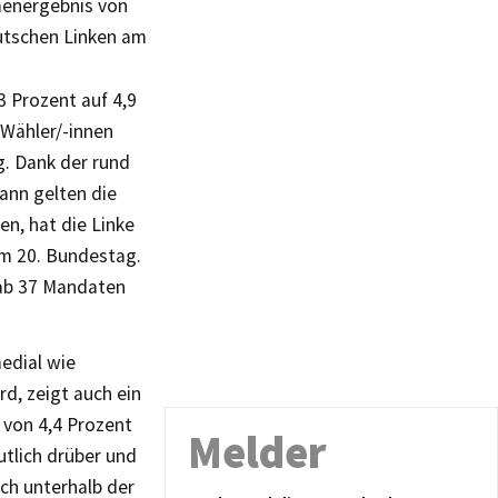
menergebnis von
utschen Linken am
3 Prozent auf 4,9
 Wähler/-innen
. Dank der rund
ann gelten die
n, hat die Linke
im 20. Bundestag.
t ab 37 Mandaten
edial wie
rd, zeigt auch ein
 von 4,4 Prozent
Melder
utlich drüber und
ich unterhalb der