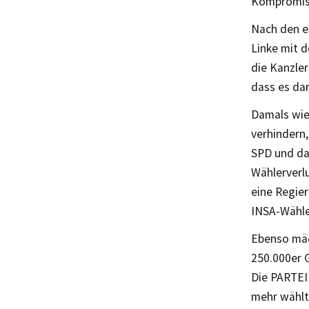
Kompromiss
Nach den er
Linke mit d
die Kanzle
dass es dar
Damals wie
verhindern
SPD und dam
Wählerverl
eine Regier
INSA-Wähle
Ebenso mäc
250.000er 
Die PARTEI 
mehr wählte