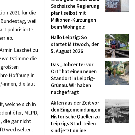
Sächsische Regierung
ion 2021 für die
plant selbst mit
Millionen-Kürzungen
 Bundestag, weil
beim Wohngeld
t polarisierte,
Hallo Leipzig: So
rrieb.
startet Mittwoch, der
 Armin Laschet zu
5. August 2026
 Zweitstimme die
Das „Jobcenter vor
n größten
Ort“ hat einen neuen
hre Hoffnung in
Standort in Leipzig-
-innen, die laut
Grünau. Wir haben
nachgefragt
Akten aus der Zeit vor
, welche sich in
den Eingemeindungen:
odenhöfer, MLPD,
Historische Quellen zu
 die gar nicht
Leipzigs Stadtteilen
AfD wechselten.
sind jetzt online