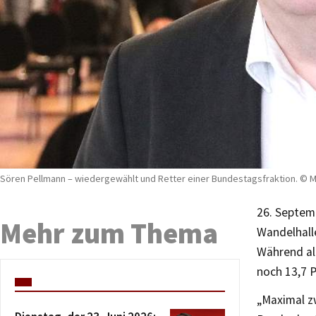
Sören Pellmann – wiedergewählt und Retter einer Bundestagsfraktion. © M
26. Septem
Mehr zum Thema
Wandelhalle
Während all
noch 13,7 
„Maximal z