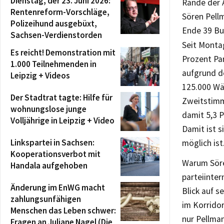
Dienstag, der 23. Juni 2026:
Rande der 
Rentenreform-Vorschläge,
Sören Pell
Polizeihund ausgebüxt,
Ende 39 Bu
Sachsen-Verdienstorden
Seit Montag
Es reicht! Demonstration mit
Prozent Pa
1.000 Teilnehmenden in
aufgrund d
Leipzig + Videos
125.000 Wä
Der Stadtrat tagte: Hilfe für
Zweitstimm
wohnungslose junge
damit 5,3 
Volljährige in Leipzig + Video
Damit ist s
Linkspartei in Sachsen:
möglich ist
Kooperationsverbot mit
Warum Söre
Handala aufgehoben
parteiinter
Änderung im EnWG macht
Blick auf s
zahlungsunfähigen
im Korridor
Menschen das Leben schwer:
nur Pellman
Fragen an Juliane Nagel (Die