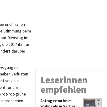
men und Tränen
die Stimmung beim
 am Dienstag im
 die 2017 ihn für
anders darüber
bewegungen
neben Verlusten
Leserinnen
st so viele
empfehlen
ent für uns
e rot-rot-grüne
sgesprochenen
Antragsstau beim
Wohngeld in Sachsen: