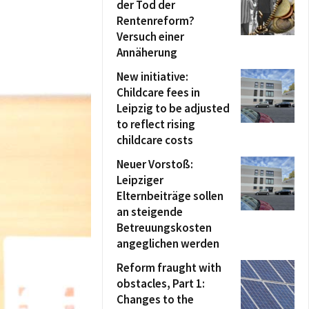
der Tod der
Rentenreform?
Versuch einer
Annäherung
New initiative:
Childcare fees in
Leipzig to be adjusted
to reflect rising
childcare costs
Neuer Vorstoß:
Leipziger
Elternbeiträge sollen
an steigende
Betreuungskosten
angeglichen werden
Reform fraught with
obstacles, Part 1:
Changes to the