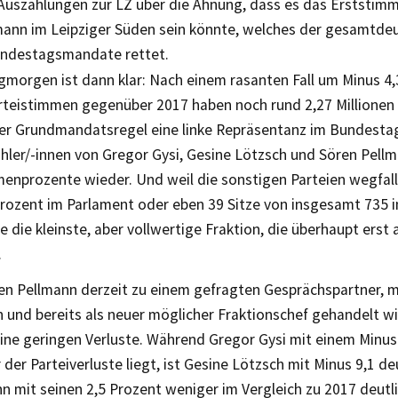
Auszählungen zur LZ über die Ahnung, dass es das Erststim
mann im Leipziger Süden sein könnte, welches der gesamtde
ndestagsmandate rettet.
morgen ist dann klar: Nach einem rasanten Fall um Minus 4,
rteistimmen gegenüber 2017 haben noch rund 2,27 Millionen
er Grundmandatsregel eine linke Repräsentanz im Bundestag
hler/-innen von Gregor Gysi, Gesine Lötzsch und Sören Pellm
enprozente wieder. Und weil die sonstigen Parteien wegfalle
Prozent im Parlament oder eben 39 Sitze von insgesamt 735 
ie die kleinste, aber vollwertige Fraktion, die überhaupt ers
.
n Pellmann derzeit zu einem gefragten Gesprächspartner, m
n und bereits als neuer möglicher Fraktionschef gehandelt wi
eine geringen Verluste. Während Gregor Gysi mit einem Minus
 der Parteiverluste liegt, ist Gesine Lötzsch mit Minus 9,1 de
n mit seinen 2,5 Prozent weniger im Vergleich zu 2017 deutl