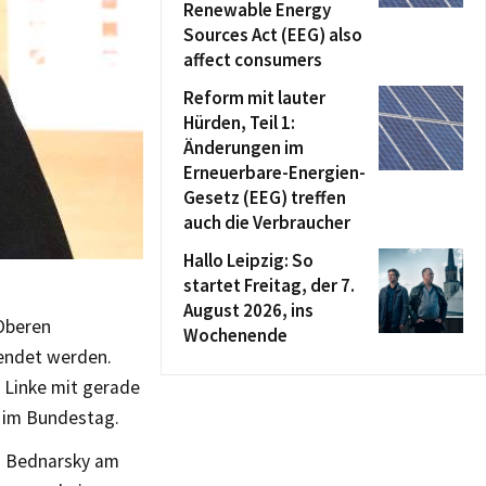
Renewable Energy
Sources Act (EEG) also
affect consumers
Reform mit lauter
Hürden, Teil 1:
Änderungen im
Erneuerbare-Energien-
Gesetz (EEG) treffen
auch die Verbraucher
Hallo Leipzig: So
startet Freitag, der 7.
August 2026, ins
 Oberen
Wochenende
lendet werden.
 Linke mit gerade
n im Bundestag.
m Bednarsky am