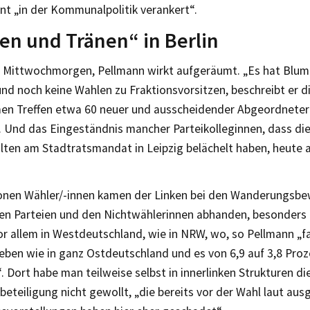
nt „in der Kommunalpolitik verankert“.
n und Tränen“ in Berlin
t Mittwochmorgen, Pellmann wirkt aufgeräumt. „Es hat Blu
nd noch keine Wahlen zu Fraktionsvorsitzen, beschreibt er 
n Treffen etwa 60 neuer und ausscheidender Abgeordneter
Und das Eingeständnis mancher Parteikolleginnen, dass die,
alten am Stadtratsmandat in Leipzig belächelt haben, heute 
lionen Wähler/-innen kamen der Linken bei den Wanderungs
en Parteien und den Nichtwählerinnen abhanden, besonders 
r allem in Westdeutschland, wie in NRW, wo, so Pellmann „fa
ben wie in ganz Ostdeutschland und es von 6,9 auf 3,8 Proz
. Dort habe man teilweise selbst in innerlinken Strukturen di
eteiligung nicht gewollt, „die bereits vor der Wahl laut au