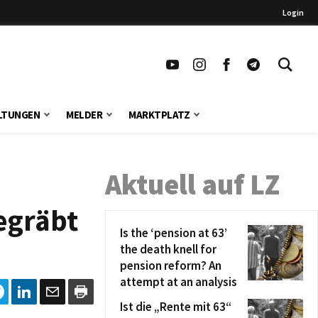
Login
LTUNGEN
MELDER
MARKTPLATZ
Aktuell auf LZ
egräbt
Is the ‘pension at 63’
the death knell for
pension reform? An
attempt at an analysis
Ist die „Rente mit 63“