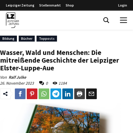
Leipziger Zeitung
Stellenmarkt
Shop
Login
Leipziger Zeitung
Bildung
Bücher
Topposts
Wasser, Wald und Menschen: Die
mitreißende Geschichte der Leipziger
Elster-Luppe-Aue
Von
Ralf Julke
26. November 2023
0
1184