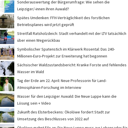
Sonderauswertung der Bürgerumfrage: Wie sehen die
Leipziger/-innen ihren Auwald?
Spätes Umdenken: FFH-Verträglichkeit des forstlichen
Betriebsplanes wird jetzt geprüft
Streitfall Ratsholzdeich: Stadt verhandelt mit der LTV tatsächlich
über einen Wegerückbau
Symbolischer Spatenstich im Klärwerk Rosental: Das 240-
Millionen-Euro-Projekt zur Erweiterung hat begonnen
Sächsischer Waldzustandsbericht: Kranke Forste und fehlendes
Wasser im Wald
Tag der Erde am 22. April: Neue Professorin für Land-
Atmosphären-Forschung im Interview
Wasser für den Leipziger Auwald: Die Neue Luppe kann die
Lösung sein + Video
Zukunft des Elsterbeckens: Ökolöwe fordert Stadt zur
Umsetzung des Beschlusses von 2022 auf
Ökolöwe mahnt Eile an: Die Neue Luppe muss zur Lebensader für