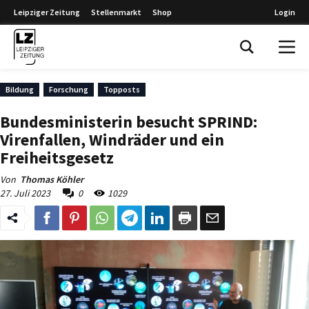
Leipziger Zeitung
Stellenmarkt
Shop
Login
Leipziger Zeitung
Bildung
Forschung
Topposts
Bundesministerin besucht SPRIND:
Virenfallen, Windräder und ein
Freiheitsgesetz
Von
Thomas Köhler
27. Juli 2023
0
1029