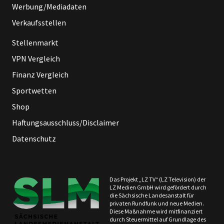
Werbung/Mediadaten
Verkaufsstellen
Stellenmarkt
VPN Vergleich
Finanz Vergleich
Sportwetten
Shop
Haftungsausschluss/Disclaimer
Datenschutz
Das Projekt „LZ TV“ (LZ Television) der
LZ Medien GmbH wird gefördert durch
die Sächsische Landesanstalt für
privaten Rundfunk und neue Medien.
Diese Maßnahme wird mitfinanziert
durch Steuermittel auf Grundlage des