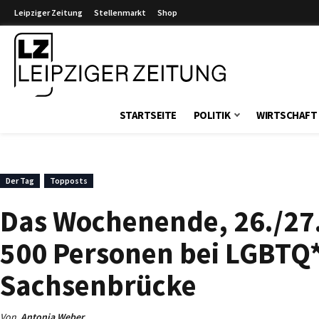
Leipziger Zeitung
Stellenmarkt
Shop
Leipziger Zeitung
STARTSEITE
POLITIK
WIRTSCHAFT
Der Tag
Topposts
Das Wochenende, 26./27.
500 Personen bei LGBTQ
Sachsenbrücke
Von
Antonia Weber