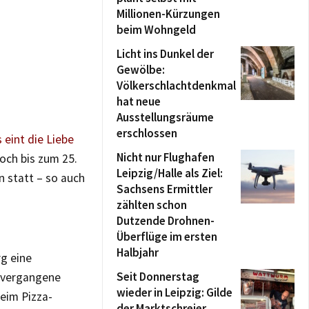
Millionen-Kürzungen
beim Wohngeld
Licht ins Dunkel der
Gewölbe:
Völkerschlachtdenkmal
hat neue
Ausstellungsräume
erschlossen
 eint die Liebe
Nicht nur Flughafen
noch bis zum 25.
Leipzig/Halle als Ziel:
n statt – so auch
Sachsens Ermittler
zählten schon
Dutzende Drohnen-
Überflüge im ersten
Halbjahr
rg eine
Seit Donnerstag
 vergangene
wieder in Leipzig: Gilde
eim Pizza-
der Marktschreier