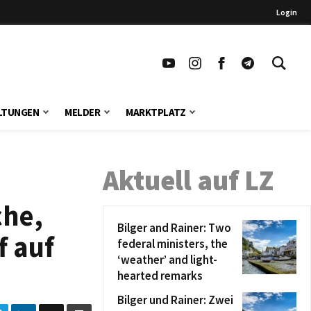
Login
LTUNGEN
MELDER
MARKTPLATZ
Aktuell auf LZ
che,
Bilger and Rainer: Two
f auf
federal ministers, the
‘weather’ and light-
hearted remarks
Bilger und Rainer: Zwei