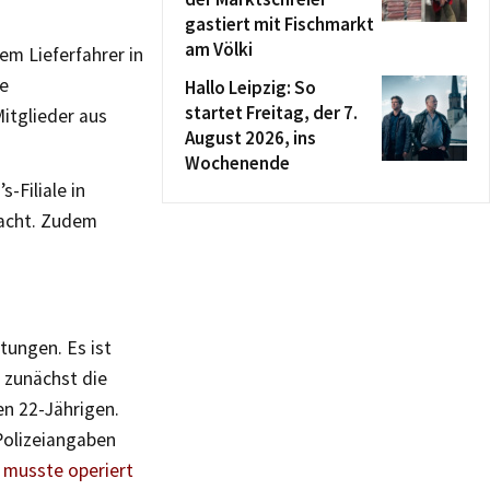
gastiert mit Fischmarkt
am Völki
m Lieferfahrer in
he
Hallo Leipzig: So
startet Freitag, der 7.
tglieder aus
August 2026, ins
Wochenende
-Filiale in
racht. Zudem
tungen. Es ist
 zunächst die
en 22-Jährigen.
Polizeiangaben
 musste operiert