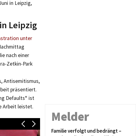
ni in Leipzig,
n Leipzig
tration unter
Nachmittag
ie nach einer
ra-Zetkin-Park
, Antisemitismus,
eit präsentiert.
g Defaults“ ist
Arbeit leistet.
Melder
Familie verfolgt und bedrängt –