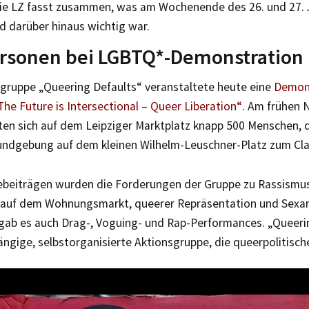
Die LZ fasst zusammen, was am Wochenende des 26. und 27. Ju
d darüber hinaus wichtig war.
rsonen bei LGBTQ*-Demonstration i
sgruppe „Queering Defaults“ veranstaltete heute eine
Demons
The Future is Intersectional – Queer Liberation“
. Am frühen 
en sich auf dem Leipziger Marktplatz knapp 500 Menschen, d
ndgebung auf dem kleinen Wilhelm-Leuschner-Platz zum Cla
ebeiträgen wurden die Forderungen der Gruppe zu Rassismus
auf dem Wohnungsmarkt, queerer Repräsentation und Sexarb
ab es auch Drag-, Voguing- und Rap-Performances. „Queerin
ngige, selbstorganisierte Aktionsgruppe, die queerpolitische 