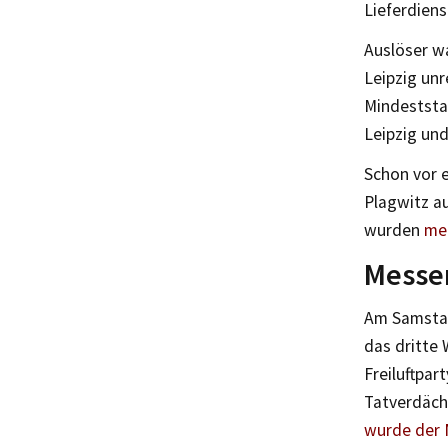
Lieferdiens
Auslöser w
Leipzig un
Mindeststa
Leipzig und
Schon vor e
Plagwitz a
wurden
me
Messer
Am Samstag
das dritte 
Freiluftpar
Tatverdächt
wurde der 