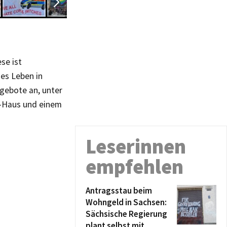
ese ist
hes Leben in
ngebote an, unter
h-Haus und einem
Leserinnen
empfehlen
Antragsstau beim
Wohngeld in Sachsen:
Sächsische Regierung
plant selbst mit