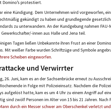
t Domino’s protestiert.
ar eine Kündigung. Dem Unternehmen wird vorgeworfen, eine
rechtmäßig gekündigt zu haben und grundlegende gesetzlic
ndards zu unterwandern. An der Kundgebung nahmen FAU-Mi
 Gewerkschafter/-innen aus Halle und Jena teil.
inigen Tagen ließen Unbekannte ihren Frust an einer Domino’s
us. Mit weißer Farbe wurden Schriftzüge und Symbole angeb
hrere Scheiben eingeworfen
.
attacke und Verwirrter
, 26. Juni, kam es an der Sachsenbrücke erneut zu Ausschrei
Wochenende in Folge mit Polizeieinsatz. Nachdem die Polizei
tys aufgelöst hatte, kam es um 4 Uhr zu einem Angriff auf ein
ig sind zwölf Personen im Alter von 15 bis 21 Jahren. Nach 
Mann durch ein Messer schwer am Oberschenkel verletzt und