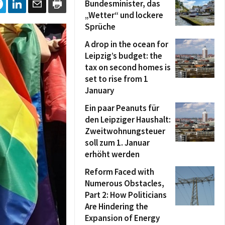
Bundesminister, das
„Wetter“ und lockere
Sprüche
A drop in the ocean for
Leipzig’s budget: the
tax on second homes is
set to rise from 1
January
Ein paar Peanuts für
den Leipziger Haushalt:
Zweitwohnungsteuer
soll zum 1. Januar
erhöht werden
Reform Faced with
Numerous Obstacles,
Part 2: How Politicians
Are Hindering the
Expansion of Energy