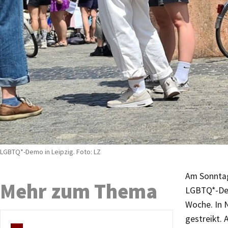
LGBTQ*-Demo in Leipzig. Foto: LZ
Am Sonntag
Mehr zum Thema
LGBTQ*-Dem
Woche. In 
gestreikt.