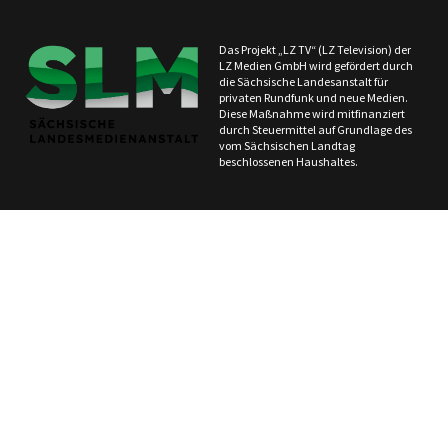
Das Projekt „LZ TV“ (LZ Television) der
LZ Medien GmbH wird gefördert durch
die Sächsische Landesanstalt für
privaten Rundfunk und neue Medien.
Diese Maßnahme wird mitfinanziert
durch Steuermittel auf Grundlage des
vom Sächsischen Landtag
beschlossenen Haushaltes.