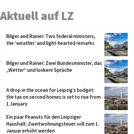
Aktuell auf LZ
Bilger and Rainer: Two federal ministers,
the ‘weather’ and light-hearted remarks
Bilger und Rainer: Zwei Bundesminister, das
„Wetter“ und lockere Sprüche
A drop in the ocean for Leipzig’s budget:
the tax on second homes is set to rise from
1 January
Ein paar Peanuts für den Leipziger
Haushalt: Zweitwohnungsteuer soll zum 1.
Januar erhöht werden