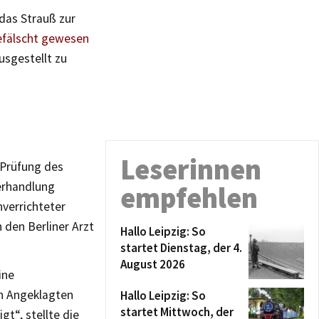
 das Strauß zur
gefälscht gewesen
usgestellt zu
Leserinnen
 Prüfung des
erhandlung
empfehlen
verrichteter
den Berliner Arzt
Hallo Leipzig: So
startet Dienstag, der 4.
August 2026
ine
n Angeklagten
Hallo Leipzig: So
startet Mittwoch, der
t“, stellte die