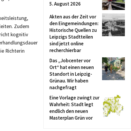
5. August 2026
Akten aus der Zeit vor
eitsleistung,
den Eingemeindungen:
leiten. Zudem
Historische Quellen zu
icht kognitiv
Leipzigs Stadtteilen
Verhandlungsdauer
sind jetzt online
recherchierbar
ie Richterin
Das „Jobcenter vor
Ort“ hat einen neuen
Standort in Leipzig-
Grünau. Wir haben
nachgefragt
Eine Vorlage zwingt zur
Wahrheit: Stadt legt
endlich den neuen
Masterplan Grün vor