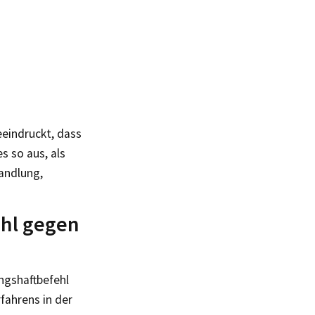
eeindruckt, dass
s so aus, als
andlung,
ehl gegen
ngshaftbefehl
ahrens in der