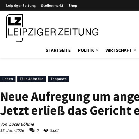
Leipziger Zeitung
Stellenmarkt
Shop
Leipziger Zeitung
STARTSEITE
POLITIK
WIRTSCHAFT
Leben
Fälle & Unfälle
Topposts
Neue Aufregung um ange
Jetzt erließ das Gericht
Von
Lucas Böhme
16. Juni 2026
0
3332