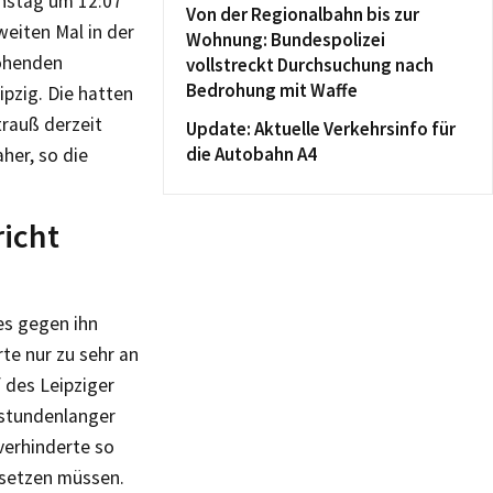
enstag um 12:07
Von der Regionalbahn bis zur
weiten Mal in der
Wohnung: Bundespolizei
rohenden
vollstreckt Durchsuchung nach
Bedrohung mit Waffe
ipzig. Die hatten
rauß derzeit
Update: Aktuelle Verkehrsinfo für
die Autobahn A4
aher, so die
richt
es gegen ihn
te nur zu sehr an
 des Leipziger
 stundenlanger
verhinderte so
umsetzen müssen.