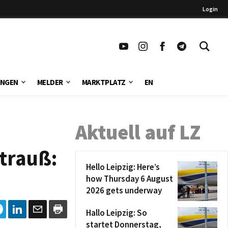
Login
UNGEN
MELDER
MARKTPLATZ
EN
Aktuell auf LZ
trauß:
Hello Leipzig: Here’s
how Thursday 6 August
2026 gets underway
Hallo Leipzig: So
startet Donnerstag,