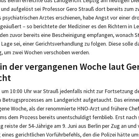
aus Berlin erreichte das Landgericht Leipzig am heutigen Di
 und aufgelöst sei Professor Gero Strauß dort bereits zum z
s psychiatrischen Arztes erschienen, habe Angst vor einer d
geäußert – so berichtete der Mediziner es den Richtern in Le
nden zuvor bereits eine Bescheinigung empfangen, wonach St
r Lage sei, einer Gerichtsverhandlung zu folgen. Diese solle d
, um zwei Wochen verschoben werden.
 in der vergangenen Woche laut Ge
cht
um 10:00 Uhr war Strauß jedenfalls nicht zur Fortsetzung d
n Betrugsprozesses am Landgericht aufgetaucht. Das erinner
gene Woche, als der renommierte HNO-Arzt und frühere Chef
ms dem Prozess bereits unentschuldigt fernblieb. Erst nach
 reiste der 54-Jährige am 9. Juni aus Berlin per Zug an und 
 eines gerichtlichen Vorführbefehls, den die Polizei hätte 