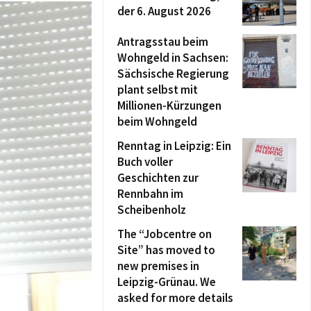
der 6. August 2026
Antragsstau beim
Wohngeld in Sachsen:
Sächsische Regierung
plant selbst mit
Millionen-Kürzungen
beim Wohngeld
Renntag in Leipzig: Ein
Buch voller
Geschichten zur
Rennbahn im
Scheibenholz
The “Jobcentre on
Site” has moved to
new premises in
Leipzig-Grünau. We
asked for more details