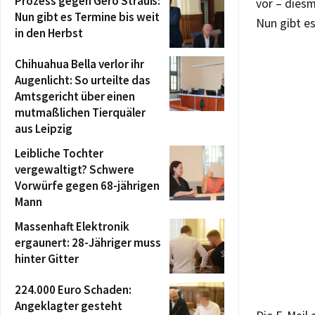
Prozess gegen Gero Strauß:
vor – dies
Nun gibt es Termine bis weit
Nun gibt e
in den Herbst
Chihuahua Bella verlor ihr
Augenlicht: So urteilte das
Amtsgericht über einen
mutmaßlichen Tierquäler
aus Leipzig
Leibliche Tochter
vergewaltigt? Schwere
Vorwürfe gegen 68-jährigen
Mann
Massenhaft Elektronik
ergaunert: 28-Jähriger muss
hinter Gitter
224.000 Euro Schaden:
Angeklagter gesteht