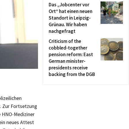
Das „Jobcenter vor
Ort“ hat einen neuen
Standort in Leipzig-
Grünau. Wir haben
nachgefragt
Criticism of the
cobbled-together
pension reform: East
German minister-
presidents receive
backing from the DGB
lizeilichen
. Zur Fortsetzung
te HNO-Mediziner
ein neues Attest