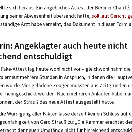
llte sich heraus: Ein angebliches Attest der Berliner Charité,
gung seiner Abwesenheit übersandt hatte,
soll laut Gericht 
uständige Arzt habe verneint, das Dokument in dieser Form a
rin: Angeklagter auch heute nicht
chend entschuldigt
 Fake-Attest lag heute wohl nicht vor – gleichwohl nahm die
ts erneut mehrere Stunden in Anspruch, in denen die Hauptv
en wurde. Vier geladene Zeugen mussten aus Zeitgründen un
er heimgeschickt werden. Nach mehreren Anläufen habe man 
önnen, der Strauß das neue Attest ausgestellt hatte.
ie Würdigung aller Fakten lasse derzeit keinen Schluss auf e
gsunfähigkeit von Gero Strauß zu: „Die Kammer erachtet de
etracht der neuen Umstände nicht für hinreichend entschuldig