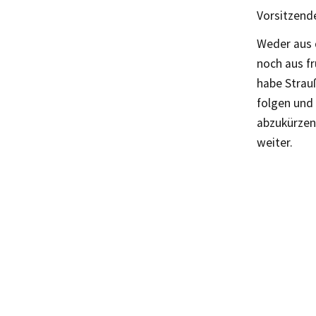
Vorsitzende
Weder aus d
noch aus f
habe Strau
folgen und
abzukürzen 
weiter.