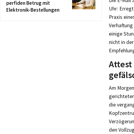
Die E-Mail 
perfiden Betrug mit
Uhr: Erregt
Elektronik-Bestellungen
Praxis eine
Verhaftung 
einige Stu
nicht in de
Empfehlung
Attest
gefäls
Am Morgen 
gerichtete
die vergan
Kopfzentru
Verzögerung
den Vollzug