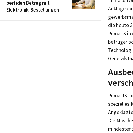
Im hellen 
perfiden Betrug mit
Anklagebank
Elektronik-Bestellungen
gewerbsmäß
die heute 
PumaTS in 
betrügeris
Technologie
Generalsta
Ausbe
versc
Puma TS so
spezielles
Angeklagte
Die Masche
mindestens