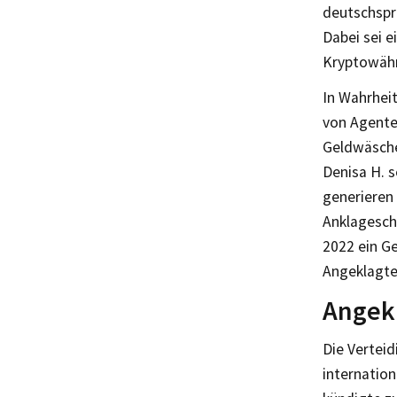
deutschspr
Dabei sei 
Kryptowähr
In Wahrheit
von Agente
Geldwäsche
Denisa H. 
generieren 
Anklagesch
2022 ein G
Angeklagte
Angekl
Die Verteid
internation