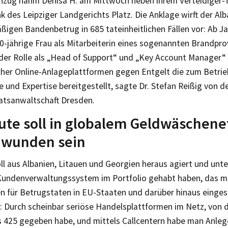
Anzug nahm Denisa H. am Mittwoch neben ihrem Verteidiger-
 des Leipziger Landgerichts Platz. Die Anklage wirft der Alb
igen Bandenbetrug in 685 tateinheitlichen Fällen vor: Ab J
30-jährige Frau als Mitarbeiterin eines sogenannten Brandpr
der Rolle als „Head of Support“ und „Key Account Manager“
cher Online-Anlageplattformen gegen Entgelt die zum Betrie
 und Expertise bereitgestellt, sagte Dr. Stefan Reißig von d
atsanwaltschaft Dresden.
ute soll in globalem Geldwäschen
hwunden sein
ll aus Albanien, Litauen und Georgien heraus agiert und unt
 Kundenverwaltungssystem im Portfolio gehabt haben, das m
n für Betrugstaten in EU-Staaten und darüber hinaus einges
: Durch scheinbar seriöse Handelsplattformen im Netz, von 
 425 gegeben habe, und mittels Callcentern habe man Anleg