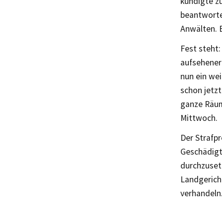
kündigte z
beantworten
Anwälten. 
Fest steht:
aufsehene
nun ein we
schon jetz
ganze Räum
Mittwoch.
Der Strafpr
Geschädigt
durchzuset
Landgerich
verhandeln