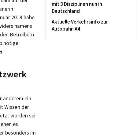
Team auf der
mit 3 Disziplinen nun in
anerin
Deutschland
anuar 2019 habe
Aktuelle Verkehrsinfo zur
oviders namens
Autobahn A4
 den Betreibern
b nötige
er
etzwerk
er anderem ein
it Wissen der
etzt worden sei.
denen es
er besonders im