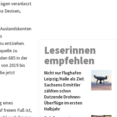
ägen veranlasst.
wa Devisen,
uf Auslandskonten
es
zu entziehen.
Leserinnen
quelle zu
empfehlen
den 685 in der
 von 2019 bis
ie jetzt
Nicht nur Flughafen
Leipzig/Halle als Ziel:
Sachsens Ermittler
zählten schon
Dutzende Drohnen-
g eines
Überflüge im ersten
Halbjahr
f freiem Fuß ist,