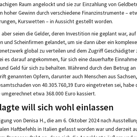
achigen Raum angelockt und sie zur Einzahlung von Geldbetr
ein hoher Gewinn durch verschiedene Finanzinstrumente – et
ungen, Kurswetten – in Aussicht gestellt worden.
 aber seien die Gelder, deren Investition nie geplant war, a
n und Scheinfirmen gelandet, um sie dann über ein komplex
netzwerk global zu verteilen und dem Zugriff Geschädigter 
sei es darauf angekommen, für sich eine dauerhafte Einnahme
und Geld für sich zu behalten. Während durch den Betrug an 
rift genannten Opfern, darunter auch Menschen aus Sachsen,
esamtschaden von 40.305.760,39 Euro eingetreten sei, habe d
 umgerechnet etwa 368.000 Euro kassiert.
agte will sich wohl einlassen
igung von Denisa H., die am 6. Oktober 2024 nach Ausstellun
alen Haftbefehls in Italien gefasst worden war und derzeit au