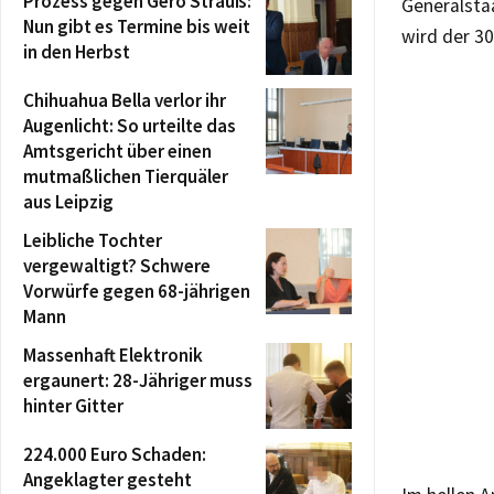
Prozess gegen Gero Strauß:
Generalstaa
Nun gibt es Termine bis weit
wird der 3
in den Herbst
Chihuahua Bella verlor ihr
Augenlicht: So urteilte das
Amtsgericht über einen
mutmaßlichen Tierquäler
aus Leipzig
Leibliche Tochter
vergewaltigt? Schwere
Vorwürfe gegen 68-jährigen
Mann
Massenhaft Elektronik
ergaunert: 28-Jähriger muss
hinter Gitter
224.000 Euro Schaden:
Angeklagter gesteht