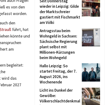
wohl auch Fragen
Seit Donnerstag
wieder in Leipzig: Gilde
hieß es von den
der Marktschreier
gefasst worden.
gastiert mit Fischmarkt
am Völki
 auch den
Strauß
führt, hat
Antragsstau beim
ziehen könnte und
Wohngeld in Sachsen:
Sächsische Regierung
beanspruchen
plant selbst mit
chert am
Millionen-Kürzungen
beim Wohngeld
ern begleitet:
Hallo Leipzig: So
startet Freitag, der 7.
che
August 2026, ins
t wird das
Wochenende
Februar 2027
Licht ins Dunkel der
Gewölbe:
Völkerschlachtdenkmal