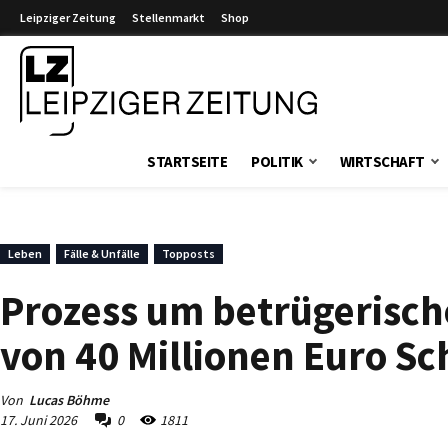
Leipziger Zeitung
Stellenmarkt
Shop
Leipziger Zeitung
STARTSEITE
POLITIK
WIRTSCHAFT
Leben
Fälle & Unfälle
Topposts
Prozess um betrügerisch
von 40 Millionen Euro S
Von
Lucas Böhme
17. Juni 2026
0
1811