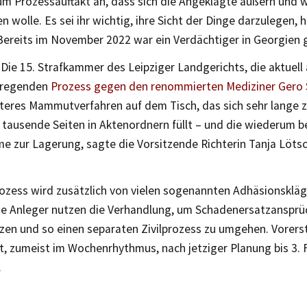
um Prozessauftakt an, dass sich die Angeklagte äußern und 
 wolle. Es sei ihr wichtig, ihre Sicht der Dinge darzulegen, 
Bereits im November 2022 war ein Verdächtiger in Georgien 
 Die 15. Strafkammer des Leipziger Landgerichts, die aktuell
rregenden
Prozess gegen den renommierten Mediziner Gero 
iteres Mammutverfahren auf dem Tisch, das sich sehr lange 
t tausende Seiten in Aktenordnern füllt – und die wiederum 
e zur Lagerung, sagte die Vorsitzende Richterin Tanja Löts
ozess wird zusätzlich von vielen sogenannten Adhäsionskläg
e Anleger nutzen die Verhandlung, um Schadenersatzansprü
zen und so einen separaten Zivilprozess zu umgehen. Vorers
t, zumeist im Wochenrhythmus, nach jetziger Planung bis 3. 
.