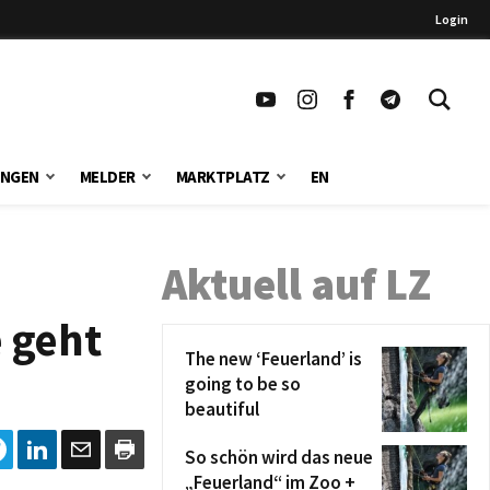
Login
UNGEN
MELDER
MARKTPLATZ
EN
Aktuell auf LZ
 geht
The new ‘Feuerland’ is
going to be so
beautiful
So schön wird das neue
„Feuerland“ im Zoo +