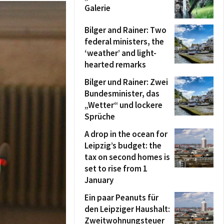
Galerie
Bilger and Rainer: Two
federal ministers, the
‘weather’ and light-
hearted remarks
Bilger und Rainer: Zwei
Bundesminister, das
„Wetter“ und lockere
Sprüche
A drop in the ocean for
Leipzig’s budget: the
tax on second homes is
set to rise from 1
January
Ein paar Peanuts für
den Leipziger Haushalt:
Zweitwohnungsteuer