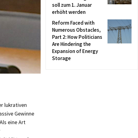
soll zum 1. Januar
erhöht werden
Reform Faced with
Numerous Obstacles,
Part 2: How Politicians
Are Hindering the
Expansion of Energy
Storage
r lukrativen
massive Gewinne
ls eine Art
r