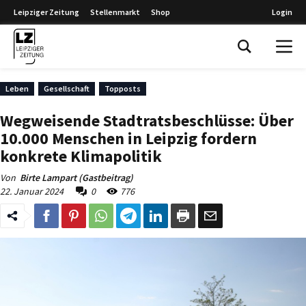
Leipziger Zeitung
Stellenmarkt
Shop
Login
Leipziger Zeitung
Leben
Gesellschaft
Topposts
Wegweisende Stadtratsbeschlüsse: Über
10.000 Menschen in Leipzig fordern
konkrete Klimapolitik
Von
Birte Lampart (Gastbeitrag)
22. Januar 2024
0
776