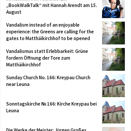
„BookWalkTalk“ mit Hannah Arendt am 15.
August
Vandalism instead of an enjoyable
experience: the Greens are calling for the
gates to Matthäikirchhof to be opened
Vandalismus statt Erlebbarkeit: Grüne
fordern Öffnung der Tore zum
Matthäikirchhof
Sunday Church No. 166: Kreypau Church
near Leuna
Sonntagskirche № 166: Kirche Kreypau bei
Leuna
Die Werke der Meister: Jürgen Großes