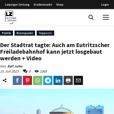
Leipziger Zeitung
Stellenmarkt
Shop
Login
Leipziger Zeitung
Politik
Brennpunkt
Topposts
Der Stadtrat tagte: Auch am Eutritzscher
Freiladebahnhof kann jetzt losgebaut
werden + Video
Von
Ralf Julke
15. Juli 2023
0
2365