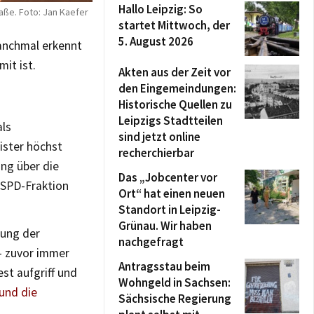
Hallo Leipzig: So
aße. Foto: Jan Kaefer
startet Mittwoch, der
5. August 2026
anchmal erkennt
it ist.
Akten aus der Zeit vor
den Eingemeindungen:
Historische Quellen zu
Leipzigs Stadtteilen
als
sind jetzt online
ister höchst
recherchierbar
ng über die
Das „Jobcenter vor
 SPD-Fraktion
Ort“ hat einen neuen
Standort in Leipzig-
Grünau. Wir haben
lung der
nachgefragt
 – zuvor immer
Antragsstau beim
st aufgriff und
Wohngeld in Sachsen:
und die
Sächsische Regierung