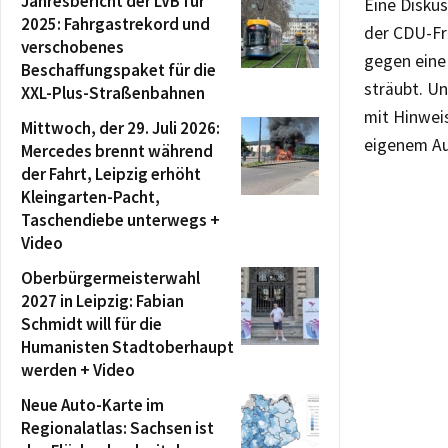
Jahresbericht der LVB für
Eine Disku
2025: Fahrgastrekord und
der CDU-Fra
verschobenes
gegen eine
Beschaffungspaket für die
sträubt. Un
XXL-Plus-Straßenbahnen
mit Hinweis
Mittwoch, der 29. Juli 2026:
eigenem A
Mercedes brennt während
der Fahrt, Leipzig erhöht
Kleingarten-Pacht,
Taschendiebe unterwegs +
Video
Oberbürgermeisterwahl
2027 in Leipzig: Fabian
Schmidt will für die
Humanisten Stadtoberhaupt
werden + Video
Neue Auto-Karte im
Regionalatlas: Sachsen ist