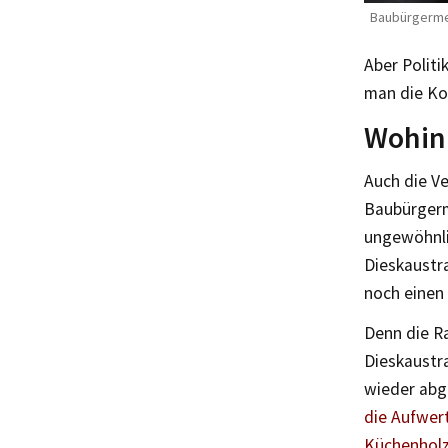
Baubürgermei
Aber Polit
man die Ko
Wohin
Auch die V
Baubürgerm
ungewöhnli
Dieskaustra
noch einen
Denn die R
Dieskaustra
wieder abg
die Aufwer
Küchenholz