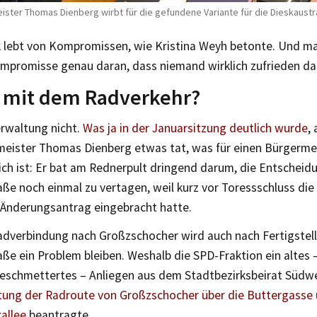
ster Thomas Dienberg wirbt für die gefundene Variante für die Dieskaustr
ik lebt von Kompromissen, wie Kristina Weyh betonte. Und m
mpromisse genau daran, dass niemand wirklich zufrieden dam
 mit dem Radverkehr?
erwaltung nicht.
Was ja in der Januarsitzung deutlich wurde
, 
eister Thomas Dienberg etwas tat, was für einen Bürgerme
ch ist: Er bat am Rednerpult dringend darum, die Entscheidu
ße noch einmal zu vertagen, weil kurz vor Toressschluss die
 Änderungsantrag eingebracht hatte.
adverbindung nach Großzschocher wird auch nach Fertigstel
ße ein Problem bleiben. Weshalb die SPD-Fraktion ein altes
eschmettertes – Anliegen aus dem Stadtbezirksbeirat Südwe
tung der Radroute von Großzschocher über die Buttergasse 
allee
beantragte.