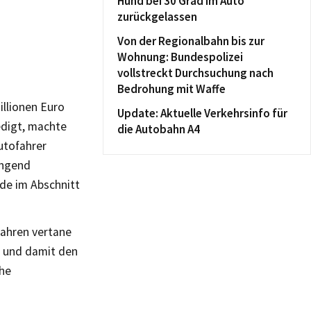
Hund bei 30 Grad im Auto
zurückgelassen
Von der Regionalbahn bis zur
Wohnung: Bundespolizei
vollstreckt Durchsuchung nach
Bedrohung mit Waffe
illionen Euro
Update: Aktuelle Verkehrsinfo für
edigt, machte
die Autobahn A4
utofahrer
ingend
de im Abschnitt
Jahren vertane
n und damit den
che