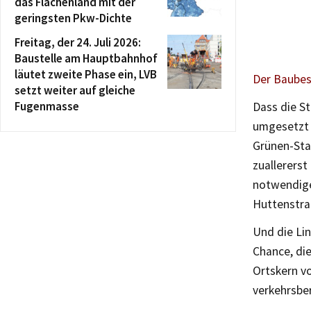
das Flächenland mit der
geringsten Pkw-Dichte
Freitag, der 24. Juli 2026:
Baustelle am Hauptbahnhof
läutet zweite Phase ein, LVB
Der Baubes
setzt weiter auf gleiche
Fugenmasse
Dass die St
umgesetzt w
Grünen-Sta
zuallererst
notwendige
Huttenstra
Und die Lin
Chance, di
Ortskern v
verkehrsber