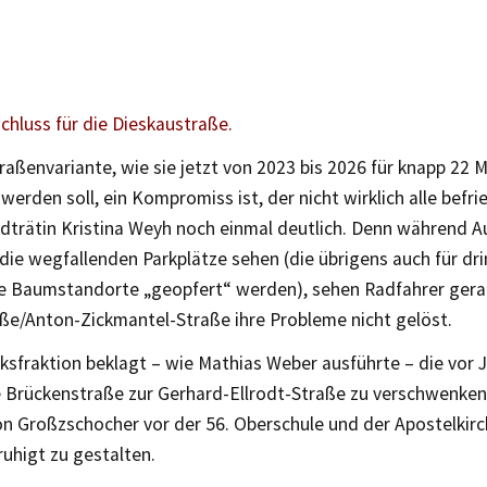
chluss für die Dieskaustraße.
raßenvariante, wie sie jetzt von 2023 bis 2026 für knapp 22 M
erden soll, ein Kompromiss ist, der nicht wirklich alle befri
dträtin Kristina Weyh noch einmal deutlich. Denn während A
 die wegfallenden Parkplätze sehen (die übrigens auch für dr
 Baumstandorte „geopfert“ werden), sehen Radfahrer gera
ße/Anton-Zickmantel-Straße ihre Probleme nicht gelöst.
ksfraktion beklagt – wie Mathias Weber ausführte – die vor 
e Brückenstraße zur Gerhard-Ellrodt-Straße zu verschwenke
on Großzschocher vor der 56. Oberschule und der Apostelkir
uhigt zu gestalten.