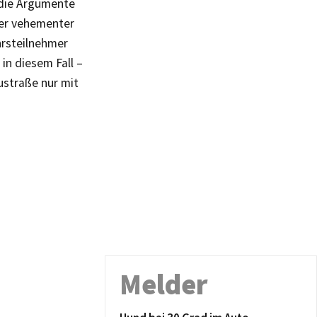
 die Argumente
mer vehementer
hrsteilnehmer
in diesem Fall –
ustraße nur mit
Melder