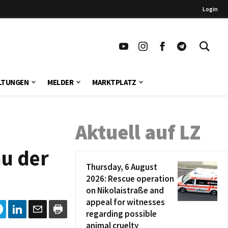
Login
LTUNGEN
MELDER
MARKTPLATZ
Aktuell auf LZ
au der
Thursday, 6 August
2026: Rescue operation
on Nikolaistraße and
appeal for witnesses
regarding possible
animal cruelty