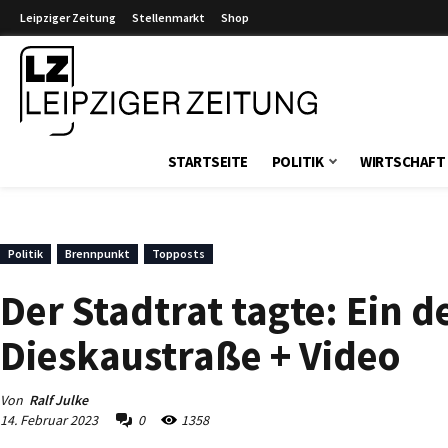
Leipziger Zeitung
Stellenmarkt
Shop
Leipziger Zeitung
STARTSEITE
POLITIK
WIRTSCHAFT
Politik
Brennpunkt
Topposts
Der Stadtrat tagte: Ein 
Dieskaustraße + Video
Von
Ralf Julke
14. Februar 2023
0
1358