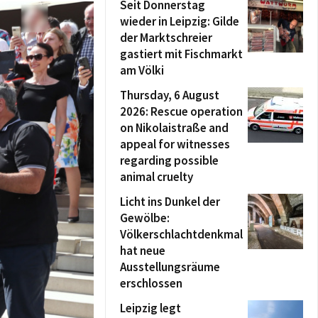
Seit Donnerstag
wieder in Leipzig: Gilde
der Marktschreier
gastiert mit Fischmarkt
am Völki
Thursday, 6 August
2026: Rescue operation
on Nikolaistraße and
appeal for witnesses
regarding possible
animal cruelty
Licht ins Dunkel der
Gewölbe:
Völkerschlachtdenkmal
hat neue
Ausstellungsräume
erschlossen
Leipzig legt