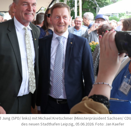
Jung (SPD/ links) mit Michael Kretschmer (Ministerpräsident Sachsen/ CDU)
des neuen Stadthafen Leipzig, 05.06.2026. Foto: Jan Kaefer