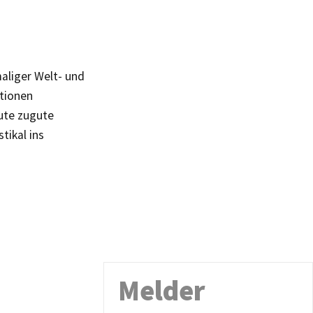
aliger Welt- und
ationen
ute zugute
tikal ins
Melder