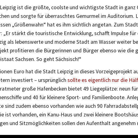
„Leipzig ist die größte, coolste und wichtigste Stadt in ganz
rchen und sorgte für überraschtes Gemurmel im Auditorium. 
ssen „Größenwahn“ hat es ihm sichtlich angetan. Zum Stad
 „Er stärkt die touristische Entwicklung, schafft Impulse für
zig als lebenswerte und moderne Stadt am Wasser weiter be
jekt profitieren die Bürgerinnen und Bürger ebenso wie die
istaat Sachsen. So geht Sächsisch!“
lionen Euro hat die Stadt Leipzig in dieses Vorzeigeprojekt a
ern investiert – ursprünglich
sollte es eigentlich nur die Häl
ratmeter große Hafenbecken bietet 49 Liegeplätze: neun für
nschiffe und 40 für kleinere Sport- und Familienboote. Anle
e sind zudem ebenso vorhanden wie auch 90 Fahrradabstellp
e ist vorhanden, ein Kanu-Haus und zwei kleinere Bootshäus
gen und Sitzmöglichkeiten sollen den Aufenthalt angenehm