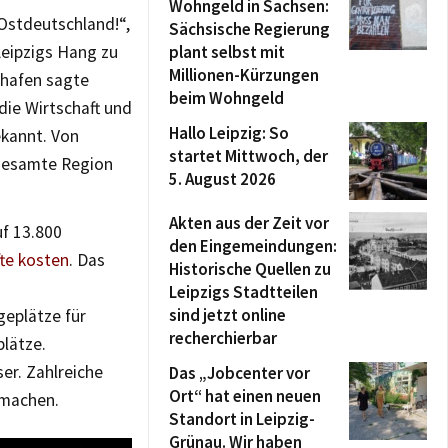
Wohngeld in Sachsen:
 Ostdeutschland!“,
Sächsische Regierung
Leipzigs Hang zu
plant selbst mit
Millionen-Kürzungen
thafen sagte
beim Wohngeld
 die Wirtschaft und
Hallo Leipzig: So
kannt. Von
startet Mittwoch, der
 gesamte Region
5. August 2026
Akten aus der Zeit vor
uf 13.800
den Eingemeindungen:
fte kosten
. Das
Historische Quellen zu
Leipzigs Stadtteilen
sind jetzt online
geplätze für
recherchierbar
lätze.
er. Zahlreiche
Das „Jobcenter vor
Ort“ hat einen neuen
 machen.
Standort in Leipzig-
Grünau. Wir haben