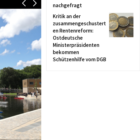
nachgefragt
Kritik an der
zusammengeschustert
en Rentenreform:
Ostdeutsche
Ministerpräsidenten
bekommen
Schützenhilfe vom DGB
Am Steuer - von links: Nadine Thärichen, Jan Benzien (beide