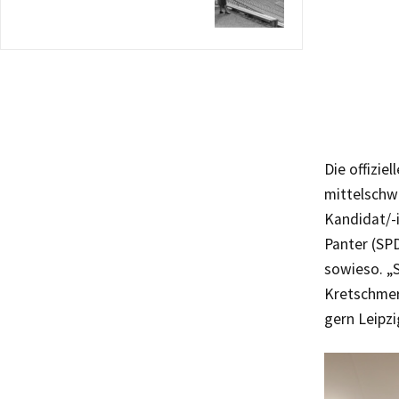
Die offizie
mittelschwe
Kandidat/-
Panter (SPD
sowieso. „
Kretschmer 
gern Leipz