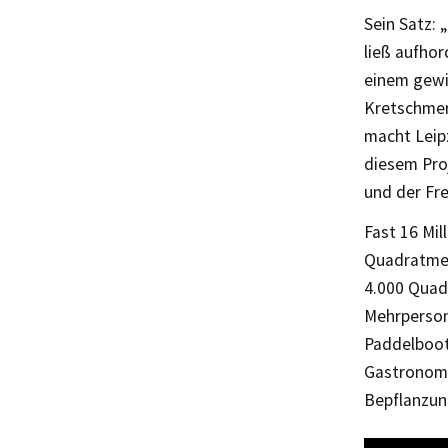
Sein Satz: 
ließ aufho
einem gewi
Kretschmer:
macht Leip
diesem Pro
und der Fre
Fast 16 Mil
Quadratmet
4.000 Quad
Mehrpersone
Paddelboot
Gastronomi
Bepflanzun