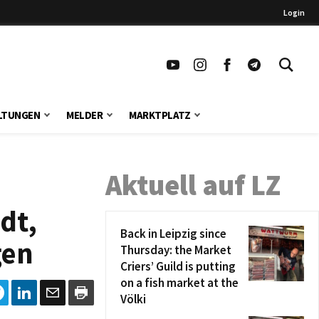
Login
LTUNGEN
MELDER
MARKTPLATZ
Aktuell auf LZ
adt,
Back in Leipzig since
gen
Thursday: the Market
Criers’ Guild is putting
on a fish market at the
Völki