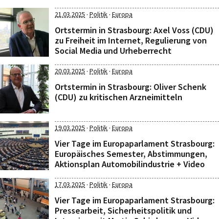
·
·
21.03.2025
Politik
Europa
Ortstermin in Strasbourg: Axel Voss (CDU)
zu Freiheit im Internet, Regulierung von
Social Media und Urheberrecht
·
·
20.03.2025
Politik
Europa
Ortstermin in Strasbourg: Oliver Schenk
(CDU) zu kritischen Arzneimitteln
·
·
19.03.2025
Politik
Europa
Vier Tage im Europaparlament Strasbourg:
Europäisches Semester, Abstimmungen,
Aktionsplan Automobilindustrie + Video
·
·
17.03.2025
Politik
Europa
Vier Tage im Europaparlament Strasbourg:
Pressearbeit, Sicherheitspolitik und