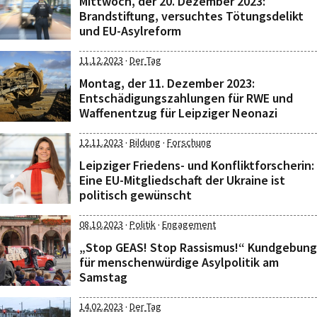
Mittwoch, der 20. Dezember 2023:
Brandstiftung, versuchtes Tötungsdelikt
und EU-Asylreform
·
11.12.2023
Der Tag
Montag, der 11. Dezember 2023:
Entschädigungszahlungen für RWE und
Waffenentzug für Leipziger Neonazi
·
·
12.11.2023
Bildung
Forschung
Leipziger Friedens- und Konfliktforscherin:
Eine EU-Mitgliedschaft der Ukraine ist
politisch gewünscht
·
·
08.10.2023
Politik
Engagement
„Stop GEAS! Stop Rassismus!“ Kundgebung
für menschenwürdige Asylpolitik am
Samstag
·
14.02.2023
Der Tag