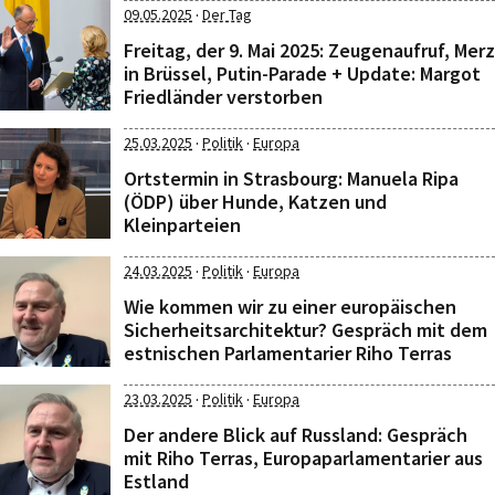
·
09.05.2025
Der Tag
Freitag, der 9. Mai 2025: Zeugenaufruf, Merz
in Brüssel, Putin-Parade + Update: Margot
Friedländer verstorben
·
·
25.03.2025
Politik
Europa
Ortstermin in Strasbourg: Manuela Ripa
(ÖDP) über Hunde, Katzen und
Kleinparteien
·
·
24.03.2025
Politik
Europa
Wie kommen wir zu einer europäischen
Sicherheitsarchitektur? Gespräch mit dem
estnischen Parlamentarier Riho Terras
·
·
23.03.2025
Politik
Europa
Der andere Blick auf Russland: Gespräch
mit Riho Terras, Europaparlamentarier aus
Estland