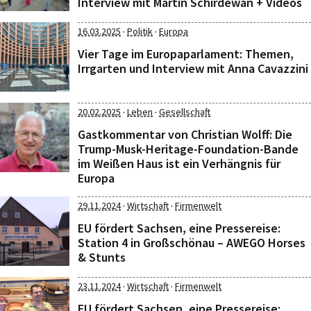
Interview mit Martin Schirdewan + Videos
·
·
16.03.2025
Politik
Europa
Vier Tage im Europaparlament: Themen,
Irrgarten und Interview mit Anna Cavazzini
·
·
20.02.2025
Leben
Gesellschaft
Gastkommentar von Christian Wolff: Die
Trump-Musk-Heritage-Foundation-Bande
im Weißen Haus ist ein Verhängnis für
Europa
·
·
29.11.2024
Wirtschaft
Firmenwelt
EU fördert Sachsen, eine Pressereise:
Station 4 in Großschönau – AWEGO Horses
& Stunts
·
·
23.11.2024
Wirtschaft
Firmenwelt
EU fördert Sachsen, eine Pressereise: