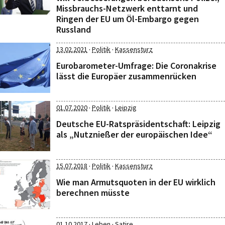
Missbrauchs-Netzwerk enttarnt und
Ringen der EU um Öl-Embargo gegen
Russland
·
·
13.02.2021
Politik
Kassensturz
Eurobarometer-Umfrage: Die Coronakrise
lässt die Europäer zusammenrücken
·
·
01.07.2020
Politik
Leipzig
Deutsche EU-Ratspräsidentschaft: Leipzig
als „Nutznießer der europäischen Idee“
·
·
15.07.2018
Politik
Kassensturz
Wie man Armutsquoten in der EU wirklich
berechnen müsste
·
·
01.10.2017
Leben
Satire