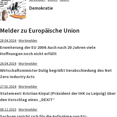
Demokratie
Melder zu Europäische Union
·
28.04.2024
Wortmelder
Erweiterung der EU 2004: Auch nach 20 Jahren viele
Hoffnungen noch nicht erfüllt
·
26.04.2024
Wortmelder
Wirtschaftsminister Dulig begrüßt Verabschiedung des Net
Zero Industry Acts
·
27.01.2024
Wortmelder
Statement: Kristian Kirpal (Präsident der IHK zu Leipzig) über
den Vorschlag eines „DEXIT“
·
08.12.2023
Wortmelder
Sachsen spricht sich für die Aufnahme von EU-