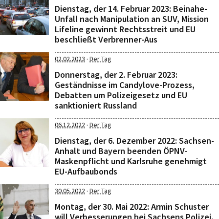
Dienstag, der 14. Februar 2023: Beinahe-
Unfall nach Manipulation an SUV, Mission
Lifeline gewinnt Rechtsstreit und EU
beschließt Verbrenner-Aus
·
02.02.2023
Der Tag
Donnerstag, der 2. Februar 2023:
Geständnisse im Candylove-Prozess,
Debatten um Polizeigesetz und EU
sanktioniert Russland
·
06.12.2022
Der Tag
Dienstag, der 6. Dezember 2022: Sachsen-
Anhalt und Bayern beenden ÖPNV-
Maskenpflicht und Karlsruhe genehmigt
EU-Aufbaubonds
·
30.05.2022
Der Tag
Montag, der 30. Mai 2022: Armin Schuster
will Verbesserungen bei Sachsens Polizei,