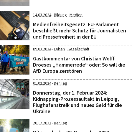
·
·
14.03.2024
Bildung
Medien
Medienfreiheitsgesetz: EU-Parlament
beschließt mehr Schutz für Journalisten
und Pressefreiheit in der EU
·
·
09.03.2024
Leben
Gesellschaft
Gastkommentar von Christian Wolff:
Droeses „Hammerrede“ oder: So will die
AfD Europa zerstören
·
01.02.2024
Der Tag
Donnerstag, der 1. Februar 2024:
Kidnapping-Prozessauftakt in Leipzig,
Flughafenstreik und neues Geld für die
Ukraine
·
20.12.2023
Der Tag