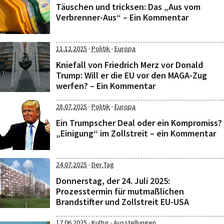
Täuschen und tricksen: Das „Aus vom
Verbrenner-Aus“ – Ein Kommentar
·
·
11.12.2025
Politik
Europa
Kniefall von Friedrich Merz vor Donald
Trump: Will er die EU vor den MAGA-Zug
werfen? – Ein Kommentar
·
·
28.07.2025
Politik
Europa
Ein Trumpscher Deal oder ein Kompromiss?
„Einigung“ im Zollstreit – ein Kommentar
·
24.07.2025
Der Tag
Donnerstag, der 24. Juli 2025:
Prozesstermin für mutmaßlichen
Brandstifter und Zollstreit EU-USA
·
·
17.06.2025
Kultur
Ausstellungen