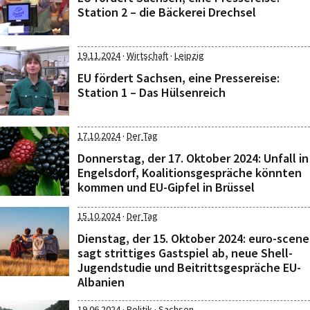
Station 2 – die Bäckerei Drechsel
·
·
19.11.2024
Wirtschaft
Leipzig
EU fördert Sachsen, eine Pressereise:
Station 1 – Das Hülsenreich
·
17.10.2024
Der Tag
Donnerstag, der 17. Oktober 2024: Unfall in
Engelsdorf, Koalitionsgespräche könnten
kommen und EU-Gipfel in Brüssel
·
15.10.2024
Der Tag
Dienstag, der 15. Oktober 2024: euro-scene
sagt strittiges Gastspiel ab, neue Shell-
Jugendstudie und Beitrittsgespräche EU-
Albanien
·
·
19.06.2024
Politik
Sachsen