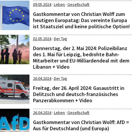
·
·
09.05.2024
Leben
Gesellschaft
Gastkommentar von Christian Wolff zum
heutigen Europatag: Das vereinte Europa
ist Staatsziel und keine politische Option!
·
02.05.2024
Der Tag
Donnerstag, der 2. Mai 2024: Polizeibilanz
des 1. Mai für Leipzig, bedrohte Bahn-
Mitarbeiter und EU-Milliardendeal mit dem
Libanon + Video
·
26.04.2024
Der Tag
Freitag, der 26. April 2024: Gasaustritt in
Delitzsch und deutsch-französisches
Panzerabkommen + Video
·
·
26.04.2024
Leben
Gesellschaft
Gastkommentar von Christian Wolff: AfD =
Aus für Deutschland (und Europa)