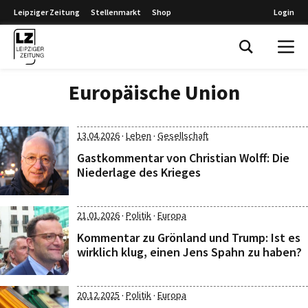
Leipziger Zeitung
Stellenmarkt
Shop
Login
Leipziger Zeitung
Europäische Union
·
·
13.04.2026
Leben
Gesellschaft
Gastkommentar von Christian Wolff: Die
Niederlage des Krieges
·
·
21.01.2026
Politik
Europa
Kommentar zu Grönland und Trump: Ist es
wirklich klug, einen Jens Spahn zu haben?
·
·
20.12.2025
Politik
Europa