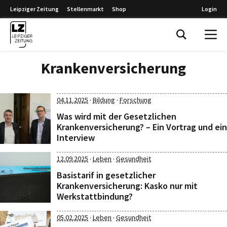
Leipziger Zeitung
Stellenmarkt
Shop
Login
Leipziger Zeitung
Krankenversicherung
·
·
04.11.2025
Bildung
Forschung
Was wird mit der Gesetzlichen
Krankenversicherung? – Ein Vortrag und ein
Interview
·
·
12.09.2025
Leben
Gesundheit
Basistarif in gesetzlicher
Krankenversicherung: Kasko nur mit
Werkstattbindung?
·
·
05.02.2025
Leben
Gesundheit