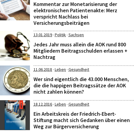
Kommentar zur Monetarisierung der
elektronischen Patientenakte: Merz
verspricht Nachlass bei
Versicherungsbeiträgen
·
·
13.01.2019
Politik
Sachsen
Jedes Jahr muss allein die AOK rund 800
Mitgliedern Beitragsschulden erlassen +
Nachtrag
·
·
11.06.2018
Leben
Gesundheit
Wer sind eigentlich die 43.000 Menschen,
die die happigen Beitragssätze der AOK
nicht zahlen können?
·
·
18.12.2016
Leben
Gesundheit
Ein Arbeitskreis der Friedrich-Ebert-
Stiftung macht sich Gedanken über einen
Weg zur Bürgerversicherung