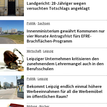
Landgericht: 28-Jähriger wegen
versuchten Totschlags angeklagt
·
Politik
Sachsen
Innenministerium gewährt Kommunen nur
vier Monate Antragsfrist fürs EFRE-
Brachflächen-Programm
·
Wirtschaft
Leipzig
Leipziger Unternehmen kritisieren den
zunehmendem Lehrermangel auch in den
Berufsschulen
·
Politik
Leipzig
Bekommt Leipzig endlich einmal höhere
Werbeeinnahmen für all die Werbemöbel
im öffentlichen Raum?
·
Bildung
Bücher