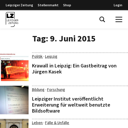
Leipziger Zeitung
Stellenmarkt
Shop
Login
Leipziger Zeitung
Tag:
9. Juni 2015
·
Politik
Leipzig
Krawall in Leipzig: Ein Gastbeitrag von
Jürgen Kasek
·
Bildung
Forschung
Leipziger Institut veröffentlicht
Erweiterung für weltweit benutzte
Bildsoftware
·
Leben
Fälle & Unfälle