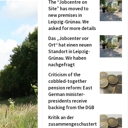
The “Jobcentre on
Site” has moved to
new premises in
Leipzig-Grünau. We
asked for more details
Das „Jobcenter vor
Ort“ hat einen neuen
Standort in Leipzig-
Grünau. Wir haben
nachgefragt
Criticism of the
cobbled-together
pension reform: East
German minister-
presidents receive
backing from the DGB
Kritik an der
zusammengeschustert