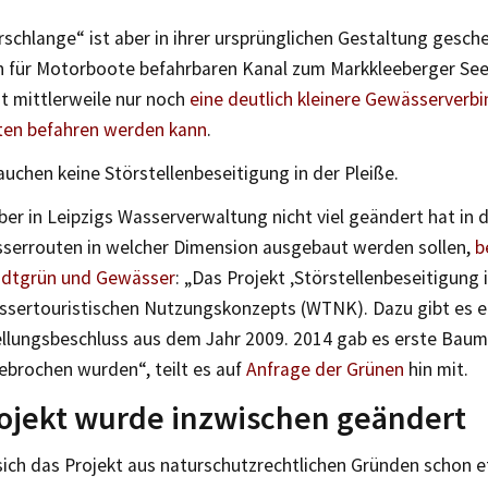
schlange“ ist aber in ihrer ursprünglichen Gestaltung gesche
n für Motorboote befahrbaren Kanal zum Markkleeberger See
t mittlerweile nur noch
eine deutlich kleinere Gewässerverbi
en befahren werden kann
.
auchen keine Störstellenbeseitigung in der Pleiße.
ber in Leipzigs Wasserverwaltung nicht viel geändert hat in d
serrouten in welcher Dimension ausgebaut werden sollen,
b
adtgrün und Gewässer
: „Das Projekt ‚Störstellenbeseitigung i
assertouristischen Nutzungskonzepts (WTNK). Dazu gibt es e
ellungsbeschluss aus dem Jahr 2009. 2014 gab es erste Bau
ebrochen wurden“, teilt es auf
Anfrage der Grünen
hin mit.
ojekt wurde inzwischen geändert
sich das Projekt aus naturschutzrechtlichen Gründen schon 