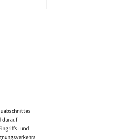
auabschnittes
d darauf
ngriffs- und
egnungsverkehrs