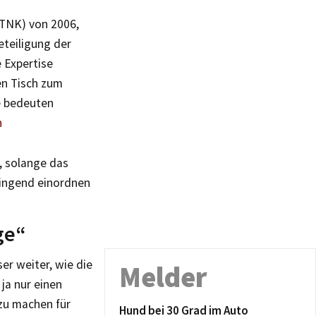
WTNK) von 2006,
eteiligung der
 Expertise
en Tisch zum
e bedeuten
n
, solange das
wingend einordnen
ge“
er weiter, wie die
Melder
 ja nur einen
zu machen für
Hund bei 30 Grad im Auto