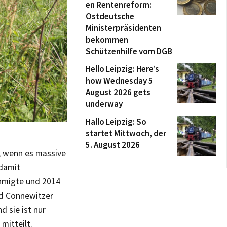
en Rentenreform:
Ostdeutsche
Ministerpräsidenten
bekommen
Schützenhilfe vom DGB
Hello Leipzig: Here’s
how Wednesday 5
August 2026 gets
underway
Hallo Leipzig: So
startet Mittwoch, der
5. August 2026
r, wenn es massive
 damit
ehmigte und 2014
nd Connewitzer
d sie ist nur
mitteilt.