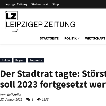
Leipziger Zeitung
Stellenmarkt
Shop
Leipziger Zeitung
STARTSEITE
POLITIK
WIRTSCHAFT
Politik
Region
Topposts
Der Stadtrat tagte: Störs
soll 2023 fortgesetzt we
Von
Ralf Julke
27. Januar 2022
1
1185