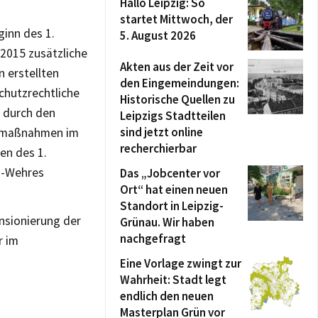
Hallo Leipzig: So
startet Mittwoch, der
ginn des 1.
5. August 2026
2015 zusätzliche
Akten aus der Zeit vor
 erstellten
den Eingemeindungen:
chutzrechtliche
Historische Quellen zu
 durch den
Leipzigs Stadtteilen
sind jetzt online
gsmaßnahmen im
recherchierbar
en des 1.
ra-Wehres
Das „Jobcenter vor
Ort“ hat einen neuen
Standort in Leipzig-
nsionierung der
Grünau. Wir haben
nachgefragt
r im
Eine Vorlage zwingt zur
Wahrheit: Stadt legt
endlich den neuen
Masterplan Grün vor