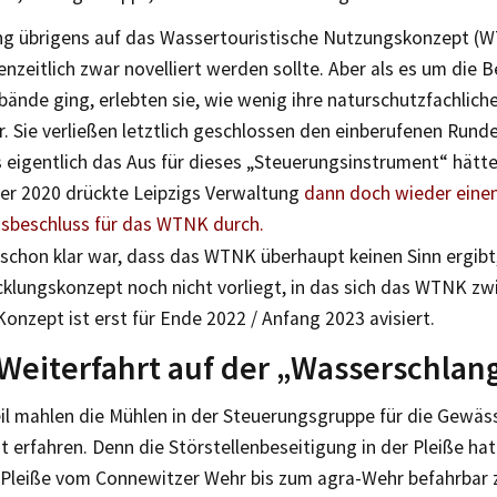
ng übrigens auf das Wassertouristische Nutzungskonzept (
nzeitlich zwar novelliert werden sollte. Aber als es um die B
nde ging, erlebten sie, wie wenig ihre naturschutzfachliche
. Sie verließen letztlich geschlossen den einberufenen Rund
eigentlich das Aus für dieses „Steuerungsinstrument“ hätt
er 2020 drückte Leipzigs Verwaltung
dann doch wieder eine
gsbeschluss für das WTNK durch.
schon klar war, dass das WTNK überhaupt keinen Sinn ergibt
klungskonzept noch nicht vorliegt, in das sich das WTNK z
onzept ist erst für Ende 2022 / Anfang 2023 avisiert.
Weiterfahrt auf der „Wasserschlan
l mahlen die Mühlen in der Steuerungsgruppe für die Gewäss
t erfahren. Denn die Störstellenbeseitigung in der Pleiße hat
 Pleiße vom Connewitzer Wehr bis zum agra-Wehr befahrbar 