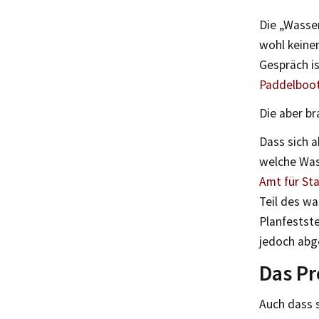
Die „Wasser
wohl keine
Gespräch is
Paddelboot
Die aber br
Dass sich a
welche Was
Amt für St
Teil des w
Planfestst
jedoch abg
Das Pr
Auch dass 