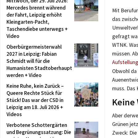
Mittwoch, der 29. Juli 2026:
Mercedes brennt während
Mit Berufu
der Fahrt, Leipzig erhöht
das zwische
Kleingarten-Pacht,
Umweltverbä
Taschendiebe unterwegs +
Video
gefragt war
WTNK. Was 
Oberbürgermeisterwahl
müssen. Ab
2027 in Leipzig: Fabian
Schmidt will für die
Aufstellun
Humanisten Stadtoberhaupt
Obwohl da 
werden + Video
Auenentwic
Keine Ruhe, kein Zurück –
muss. Das K
Queere Rechte Stück für
Keine 
Stück! Das war der CSD in
Leipzig am 18. Juli 2026 +
Videos
Aber derwei
Grünen jetz
Verbotene Schottergärten
und Begrünungssatzung: Die
Zweck: Die