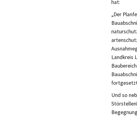
hat:
„Der Planfe
Bauabschni
naturschut
artenschut
Ausnahmege
Landkreis 
Baubereich
Bauabschnit
fortgesetzt
Und so neb
Störstellen
Begegnungs