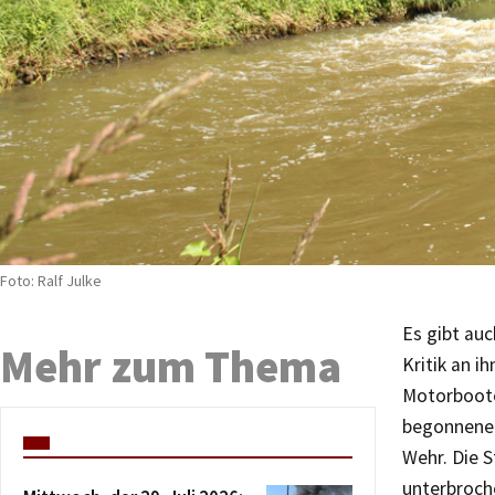
Foto: Ralf Julke
Es gibt auc
Mehr zum Thema
Kritik an i
Motorboote
begonnene 
Wehr. Die S
unterbroch