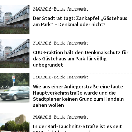
·
·
24.02.2016
Politik
Brennpunkt
Der Stadtrat tagt: Zankapfel „Gästehaus
am Park“ – Denkmal oder nicht?
·
·
21.02.2016
Politik
Brennpunkt
CDU-Fraktion hält den Denkmalschutz für
das Gästehaus am Park für völlig
unbegründet
·
·
17.02.2016
Politik
Brennpunkt
Wie aus einer Anliegerstraße eine laute
Hauptverkehrsstraße wurde und die
Stadtplaner keinen Grund zum Handeln
sehen wollen
·
·
29.08.2015
Politik
Brennpunkt
In der Karl-Tauchnitz-Straße ist es seit