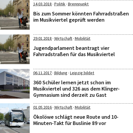
·
·
14.03.2018
Politik
Brennpunkt
Bis zum Sommer könnten Fahrradstraßen
im Musikviertel geprüft werden
·
·
29.01.2018
Wirtschaft
Mobilität
Jugendparlament beantragt vier
Fahrradstraßen für das Musikviertel
·
·
06.11.2017
Bildung
Leipzig bildet
360 Schüler lernen jetzt schon im
Musikviertel und 326 aus dem Klinger-
Gymnasium sind derzeit zu Gast
·
·
01.05.2016
Wirtschaft
Mobilität
Ökolöwe schlägt neue Route und 10-
Minuten-Takt für Buslinie 89 vor