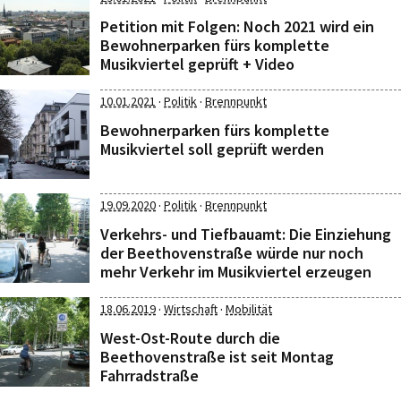
Petition mit Folgen: Noch 2021 wird ein
Bewohnerparken fürs komplette
Musikviertel geprüft + Video
·
·
10.01.2021
Politik
Brennpunkt
Bewohnerparken fürs komplette
Musikviertel soll geprüft werden
·
·
19.09.2020
Politik
Brennpunkt
Verkehrs- und Tiefbauamt: Die Einziehung
der Beethovenstraße würde nur noch
mehr Verkehr im Musikviertel erzeugen
·
·
18.06.2019
Wirtschaft
Mobilität
West-Ost-Route durch die
Beethovenstraße ist seit Montag
Fahrradstraße