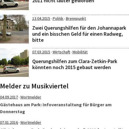
2011 nicht lauter geworden
·
·
13.04.2015
Politik
Brennpunkt
Zwei Querungshilfen für den Johannapark
und ein bisschen Geld für einen Radweg,
bitte
·
·
07.03.2015
Wirtschaft
Mobilität
Querungshilfen zum Clara-Zetkin-Park
könnten noch 2015 gebaut werden
Melder zu Musikviertel
·
04.09.2017
Wortmelder
Gästehaus am Park: Infoveranstaltung für Bürger am
Donnerstag
·
07.01.2016
Wortmelder