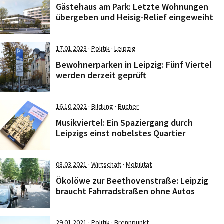
Gästehaus am Park: Letzte Wohnungen
übergeben und Heisig-Relief eingeweiht
·
·
17.01.2023
Politik
Leipzig
Bewohnerparken in Leipzig: Fünf Viertel
werden derzeit geprüft
·
·
16.10.2022
Bildung
Bücher
Musikviertel: Ein Spaziergang durch
Leipzigs einst nobelstes Quartier
·
·
08.03.2021
Wirtschaft
Mobilität
Ökolöwe zur Beethovenstraße: Leipzig
braucht Fahrradstraßen ohne Autos
·
·
29.01.2021
Politik
Brennpunkt