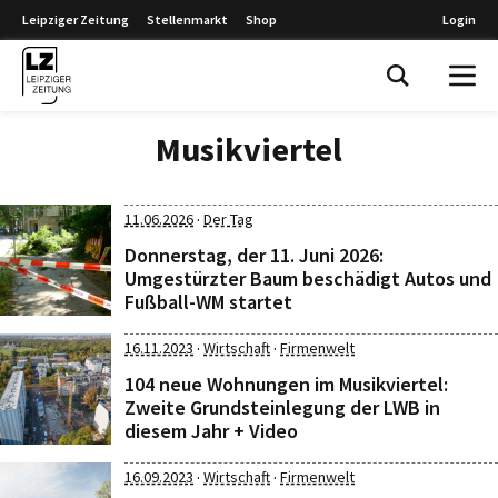
Leipziger Zeitung
Stellenmarkt
Shop
Login
Leipziger Zeitung
Musikviertel
·
11.06.2026
Der Tag
Donnerstag, der 11. Juni 2026:
Umgestürzter Baum beschädigt Autos und
Fußball-WM startet
·
·
16.11.2023
Wirtschaft
Firmenwelt
104 neue Wohnungen im Musikviertel:
Zweite Grundsteinlegung der LWB in
diesem Jahr + Video
·
·
16.09.2023
Wirtschaft
Firmenwelt