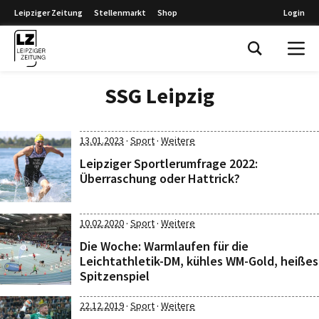
Leipziger Zeitung
Stellenmarkt
Shop
Login
Leipziger Zeitung
SSG Leipzig
·
·
13.01.2023
Sport
Weitere
Leipziger Sportlerumfrage 2022:
Überraschung oder Hattrick?
·
·
10.02.2020
Sport
Weitere
Die Woche: Warmlaufen für die
Leichtathletik-DM, kühles WM-Gold, heißes
Spitzenspiel
·
·
22.12.2019
Sport
Weitere