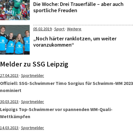
Die Woche: Drei Trauerfälle – aber auch
sportliche Freuden
·
·
05.02.2019
Sport
Weitere
„Noch härter ranklotzen, um weiter
voranzukommen“
Melder zu SSG Leipzig
·
27.04.2023
Sportmelder
Offiziell: SSG-Schwimmer Timo Sorgius für Schwimm-WM 2023
nominiert
·
30.03.2023
Sportmelder
Leipzigs Top-Schwimmer vor spannenden WM-Quali-
Wettkämpfen
·
14.03.2023
Sportmelder