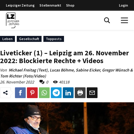
Leipziger Zeitung
Stellenmarkt
Shop
Login
Leipziger Zeitung
Leben
Gesellschaft
Topposts
Liveticker (1) – Leipzig am 26. November
2022: Blockierte Rechte + Videos
Von
Michael Freitag (Text), Lucas Böhme, Sabine Eicker, Gregor Wünsch &
Tom Richter (Foto/Video)
26. November 2022
0
40118