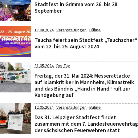
Stadtfest in Grimma vom 26. bis 28.
September
·
·
17.08.2024
Veranstaltungen
Bühne
Taucha feiert sein Stadtfest „Tauchscher“
vom 22. bis 25. August 2024
·
31.05.2024
Der Tag
Freitag, der 31. Mai 2024: Messerattacke
auf Islamkritiker in Mannheim, Klimastreik
und das Bündnis „Hand in Hand“ ruft zur
Kundgebung auf
·
·
12.05.2024
Veranstaltungen
Bühne
Das 31. Leipziger Stadtfest findet
zusammen mit dem 7. Landesfeuerwehrtag
der sächsischen Feuerwehren statt