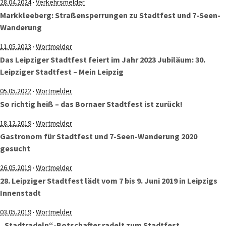
·
28.04.2024
Verkehrsmelder
Markkleeberg: Straßensperrungen zu Stadtfest und 7-Seen-
Wanderung
·
11.05.2023
Wortmelder
Das Leipziger Stadtfest feiert im Jahr 2023 Jubiläum: 30.
Leipziger Stadtfest – Mein Leipzig
·
05.05.2022
Wortmelder
So richtig heiß – das Bornaer Stadtfest ist zurück!
·
18.12.2019
Wortmelder
Gastronom für Stadtfest und 7-Seen-Wanderung 2020
gesucht
·
26.05.2019
Wortmelder
28. Leipziger Stadtfest lädt vom 7 bis 9. Juni 2019 in Leipzigs
Innenstadt
·
03.05.2019
Wortmelder
„Stadtradeln“-Botschafter radelt zum Stadtfest