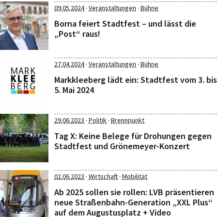
·
·
09.05.2024
Veranstaltungen
Bühne
Borna feiert Stadtfest – und lässt die
„Post“ raus!
·
·
27.04.2024
Veranstaltungen
Bühne
Markkleeberg lädt ein: Stadtfest vom 3. bis
5. Mai 2024
·
·
29.06.2023
Politik
Brennpunkt
Tag X: Keine Belege für Drohungen gegen
Stadtfest und Grönemeyer-Konzert
·
·
02.06.2023
Wirtschaft
Mobilität
Ab 2025 sollen sie rollen: LVB präsentieren
neue Straßenbahn-Generation „XXL Plus“
auf dem Augustusplatz + Video