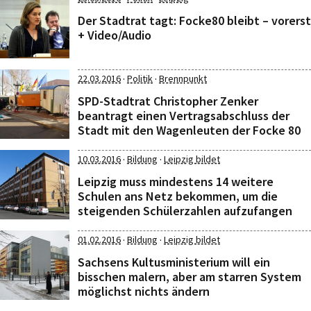
Der Stadtrat tagt: Focke80 bleibt – vorerst
+ Video/Audio
·
·
22.03.2016
Politik
Brennpunkt
SPD-Stadtrat Christopher Zenker
beantragt einen Vertragsabschluss der
Stadt mit den Wagenleuten der Focke 80
·
·
10.03.2016
Bildung
Leipzig bildet
Leipzig muss mindestens 14 weitere
Schulen ans Netz bekommen, um die
steigenden Schülerzahlen aufzufangen
·
·
01.02.2016
Bildung
Leipzig bildet
Sachsens Kultusministerium will ein
bisschen malern, aber am starren System
möglichst nichts ändern