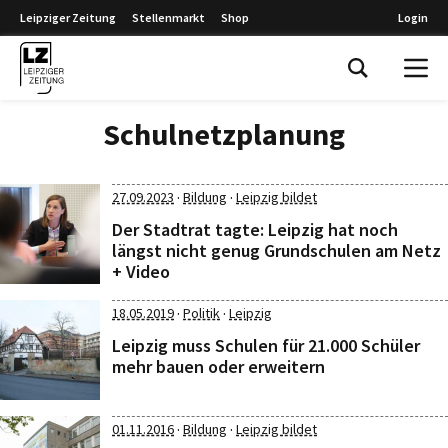
Leipziger Zeitung
Stellenmarkt
Shop
Login
Leipziger Zeitung
Schulnetzplanung
·
·
27.09.2023
Bildung
Leipzig bildet
Der Stadtrat tagte: Leipzig hat noch
längst nicht genug Grundschulen am Netz
+ Video
·
·
18.05.2019
Politik
Leipzig
Leipzig muss Schulen für 21.000 Schüler
mehr bauen oder erweitern
·
·
01.11.2016
Bildung
Leipzig bildet