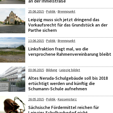
an der Ihmelstraße
·
·
25.06.2015
Politik
Brennpunkt
Leipzig muss sich jetzt dringend das
Vorkaufsrecht für das Grundstück an der
Parthe sichern
·
·
13.06.2015
Politik
Brennpunkt
Linksfraktion fragt mal, wo die
versprochene Rahmenvereinbarung bleibt
·
·
03.06.2015
Bildung
Leipzig bildet
Altes Neruda-Schulgebäude soll bis 2018
ertüchtigt werden und künftig die
Schumann-Schule aufnehmen
·
·
26.05.2015
Politik
Kassensturz
Sächsische Fördermittel reichen für
Leipzigs Schulbaubedarf nicht