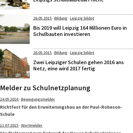
·
·
26.05.2015
Bildung
Leipzig bildet
Bis 2019 will Leipzig 164 Millionen Euro in
Schulbauten investieren
·
·
26.05.2015
Bildung
Leipzig bildet
Zwei Leipziger Schulen gehen 2016 ans
Netz, eine wird 2017 fertig
Melder zu Schulnetzplanung
·
24.05.2016
Bewegungsmelder
Richtfest für den Erweiterungsbau an der Paul-Robeson-
Schule
·
11.07.2015
Wortmelder