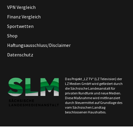
VPN Vergleich
Finanz Vergleich
Sportwetten
Shop
Haftungsausschluss/Disclaimer
Datenschutz
Das Projekt „LZ TV“ (LZ Television) der
LZ Medien GmbH wird gefördert durch
die Sächsische Landesanstalt für
privaten Rundfunk und neue Medien.
Diese Maßnahme wird mitfinanziert
durch Steuermittel auf Grundlage des
vom Sächsischen Landtag
beschlossenen Haushaltes.