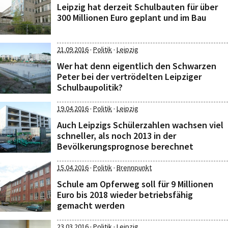
Leipzig hat derzeit Schulbauten für über
300 Millionen Euro geplant und im Bau
·
·
21.09.2016
Politik
Leipzig
Wer hat denn eigentlich den Schwarzen
Peter bei der vertrödelten Leipziger
Schulbaupolitik?
·
·
19.04.2016
Politik
Leipzig
Auch Leipzigs Schülerzahlen wachsen viel
schneller, als noch 2013 in der
Bevölkerungsprognose berechnet
·
·
15.04.2016
Politik
Brennpunkt
Schule am Opferweg soll für 9 Millionen
Euro bis 2018 wieder betriebsfähig
gemacht werden
·
·
23.03.2016
Politik
Leipzig