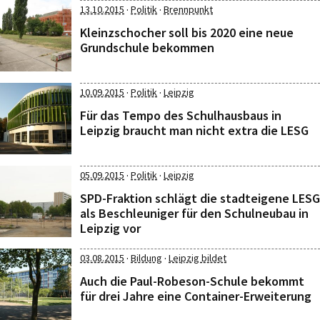
·
·
13.10.2015
Politik
Brennpunkt
Kleinzschocher soll bis 2020 eine neue
Grundschule bekommen
·
·
10.09.2015
Politik
Leipzig
Für das Tempo des Schulhausbaus in
Leipzig braucht man nicht extra die LESG
·
·
05.09.2015
Politik
Leipzig
SPD-Fraktion schlägt die stadteigene LESG
als Beschleuniger für den Schulneubau in
Leipzig vor
·
·
03.08.2015
Bildung
Leipzig bildet
Auch die Paul-Robeson-Schule bekommt
für drei Jahre eine Container-Erweiterung