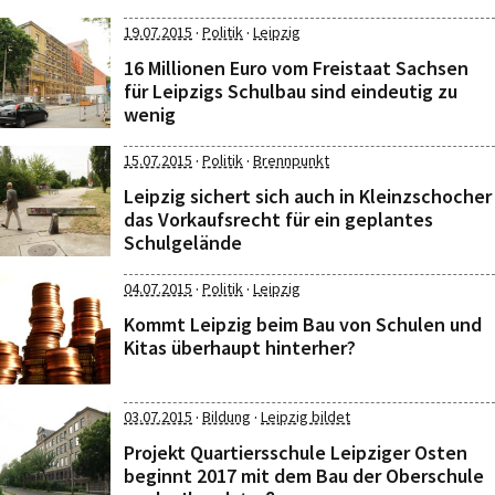
·
·
19.07.2015
Politik
Leipzig
16 Millionen Euro vom Freistaat Sachsen
für Leipzigs Schulbau sind eindeutig zu
wenig
·
·
15.07.2015
Politik
Brennpunkt
Leipzig sichert sich auch in Kleinzschocher
das Vorkaufsrecht für ein geplantes
Schulgelände
·
·
04.07.2015
Politik
Leipzig
Kommt Leipzig beim Bau von Schulen und
Kitas überhaupt hinterher?
·
·
03.07.2015
Bildung
Leipzig bildet
Projekt Quartiersschule Leipziger Osten
beginnt 2017 mit dem Bau der Oberschule