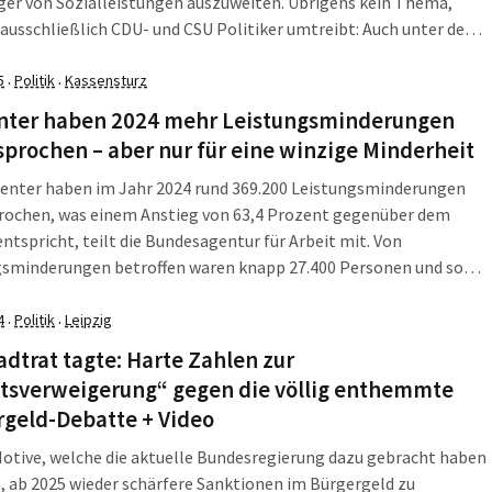
er von Sozialleistungen auszuweiten. Übrigens kein Thema,
ausschließlich CDU- und CSU Politiker umtreibt: Auch unter dem
en Senat hat die Freie und Hansestadt Hamburg diese
nen. Die derzeitige Diskussion um Bürokratieabbau und […]
5
Politik
Kassensturz
·
·
nter haben 2024 mehr Leistungsminderungen
prochen – aber nur für eine winzige Minderheit
center haben im Jahr 2024 rund 369.200 Leistungsminderungen
rochen, was einem Anstieg von 63,4 Prozent gegenüber dem
entspricht, teilt die Bundesagentur für Arbeit mit. Von
gsminderungen betroffen waren knapp 27.400 Personen und somit
zent mehr als 2023. Trotz des Anstiegs kommt weiterhin nur ein
iner Kreis von Kundinnen und Kunden mit […]
4
Politik
Leipzig
·
·
adtrat tagte: Harte Zahlen zur
itsverweigerung“ gegen die völlig enthemmte
rgeld-Debatte + Video
Motive, welche die aktuelle Bundesregierung dazu gebracht haben
 ab 2025 wieder schärfere Sanktionen im Bürgergeld zu