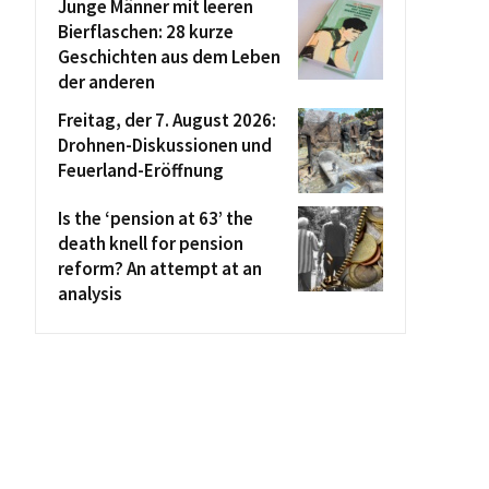
Junge Männer mit leeren
Bierflaschen: 28 kurze
Geschichten aus dem Leben
der anderen
Freitag, der 7. August 2026:
Drohnen-Diskussionen und
Feuerland-Eröffnung
Is the ‘pension at 63’ the
death knell for pension
reform? An attempt at an
analysis