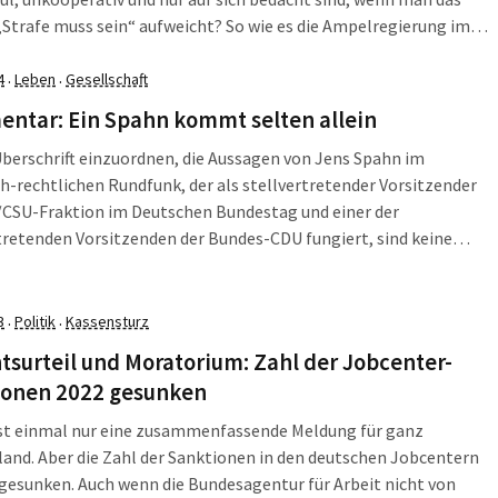
„Strafe muss sein“ aufweicht? So wie es die Ampelregierung im
nen Jahr mit der Einführung des Bürgergeldes beabsichtigte?
worten bringt […]
4
Leben
Gesellschaft
·
·
ntar: Ein Spahn kommt selten allein
berschrift einzuordnen, die Aussagen von Jens Spahn im
ch-rechtlichen Rundfunk, der als stellvertretender Vorsitzender
/CSU-Fraktion im Deutschen Bundestag und einer der
tretenden Vorsitzenden der Bundes-CDU fungiert, sind keine
inungen. Er vertritt zumindest einen Teil der CDU. Wenn Jens
lso jetzt im ZDF meint, man müsse das Grundgesetz ändern, um
weigerern“ das […]
3
Politik
Kassensturz
·
·
tsurteil und Moratorium: Zahl der Jobcenter-
ionen 2022 gesunken
rst einmal nur eine zusammenfassende Meldung für ganz
and. Aber die Zahl der Sanktionen in den deutschen Jobcentern
 gesunken. Auch wenn die Bundesagentur für Arbeit nicht von