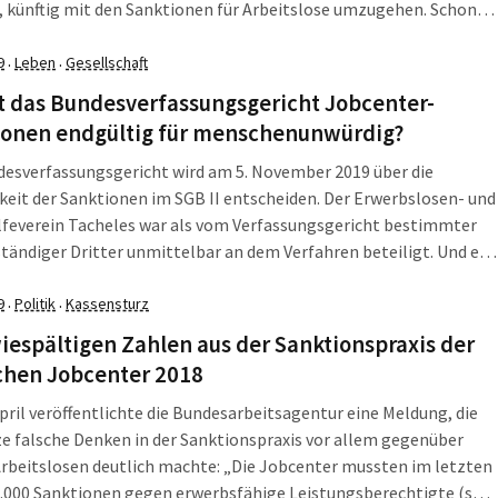
 künftig mit den Sanktionen für Arbeitslose umzugehen. Schon
nden später dementierte das Arbeitsministerium. Die „Zeit“
 einen Sprecher des Ministeriums: „Der Arbeitsminister schließt
9
Leben
Gesellschaft
·
·
s künftig innerhalb eines Monats mehr als 30 Prozent
t das Bundesverfassungsgericht Jobcenter-
iert werden darf.“
ionen endgültig für menschenunwürdig?
esverfassungsgericht wird am 5. November 2019 über die
keit der Sanktionen im SGB II entscheiden. Der Erwerbslosen- und
lfeverein Tacheles war als vom Verfassungsgericht bestimmter
tändiger Dritter unmittelbar an dem Verfahren beteiligt. Und er
t vor der Gerichtsentscheidung noch einmal, warum Sanktionen
ende Menschenrechtsverstöße sind.
9
Politik
Kassensturz
·
·
iespältigen Zahlen aus der Sanktionspraxis der
chen Jobcenter 2018
pril veröffentlichte die Bundesarbeitsagentur eine Meldung, die
e falsche Denken in der Sanktionspraxis vor allem gegenüber
rbeitslosen deutlich machte: „Die Jobcenter mussten im letzten
.000 Sanktionen gegen erwerbsfähige Leistungsberechtigte (sog.