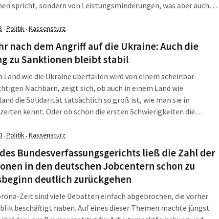
nen spricht, sondern von Leistungsminderungen, was aber auch
nderes ist als eine Kürzung der Gelder für die Hilfsbedürftigen. Die
er haben im vergangenen […]
3
Politik
Kassensturz
·
·
hr nach dem Angriff auf die Ukraine: Auch die
g zu Sanktionen bleibt stabil
 Land wie die Ukraine überfallen wird von einem scheinbar
tigen Nachbarn, zeigt sich, ob auch in einem Land wie
and die Solidarität tatsächlich so groß ist, wie man sie in
zeiten kennt. Oder ob schon die ersten Schwierigkeiten die
eitschaft dahinschwinden lassen. Am 24. Februar, dem Jahrestag
ine-Krieges, veröffentlichte das DeZIM aktuelle […]
0
Politik
Kassensturz
·
·
 des Bundesverfassungsgerichts ließ die Zahl der
ionen in den deutschen Jobcentern schon zu
sbeginn deutlich zurückgehen
orona-Zeit sind viele Debatten einfach abgebrochen, die vorher
blik beschäftigt haben. Auf eines dieser Themen machte jüngst