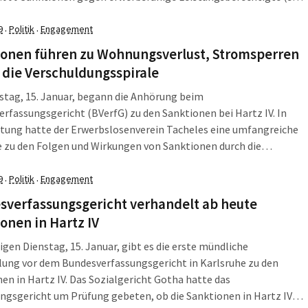
V-Empfänger‘) aussprechen. Die Zahl der Leistungsminderungen
t im Vergleich zum Vorjahr um 49.000 gesunken“, las man da. Acht
9
Politik
Engagement
·
·
ter meldete unter anderem der „Spiegel“: Viele Sanktionen sind
ionen führen zu Wohnungsverlust, Stromsperren
mäßig.
 die Verschuldungsspirale
tag, 15. Januar, begann die Anhörung beim
rfassungsgericht (BVerfG) zu den Sanktionen bei Hartz IV. In
tung hatte der Erwerbslosenverein Tacheles eine umfangreiche
 zu den Folgen und Wirkungen von Sanktionen durch die
er durchgeführt. Die Umfrage wurde am Dienstag dem BVerfG
n und die Ergebnisse in das Verfahren eingebracht. Und sie
9
Politik
Engagement
·
·
eine andere Geschichte als etwa Bundesarbeitsminister Hubertus
sverfassungsgericht verhandelt ab heute
D), der immer noch glaubt, arbeitslose Menschen müssten mit
onen in Hartz IV
ng zur Arbeit genötigt werden.
gen Dienstag, 15. Januar, gibt es die erste mündliche
ung vor dem Bundesverfassungsgericht in Karlsruhe zu den
en in Hartz IV. Das Sozialgericht Gotha hatte das
ngsgericht um Prüfung gebeten, ob die Sanktionen in Hartz IV