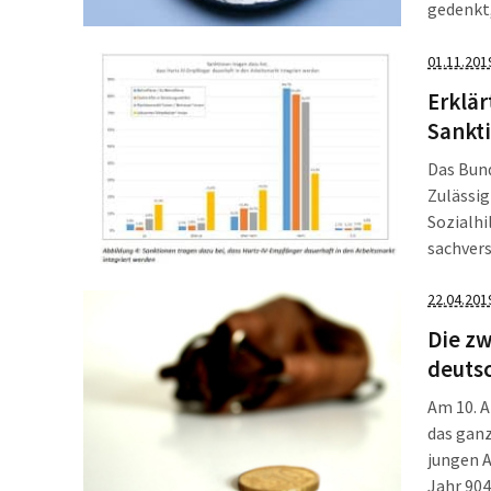
gedenkt,
drei Stu
zitierte
01.11.201
aus, das
Erklär
sanktion
Sankt
Das Bund
Zulässig
Sozialhi
sachvers
erläuter
gravier
22.04.201
Die zw
deuts
Am 10. A
das ganz
jungen A
Jahr 904