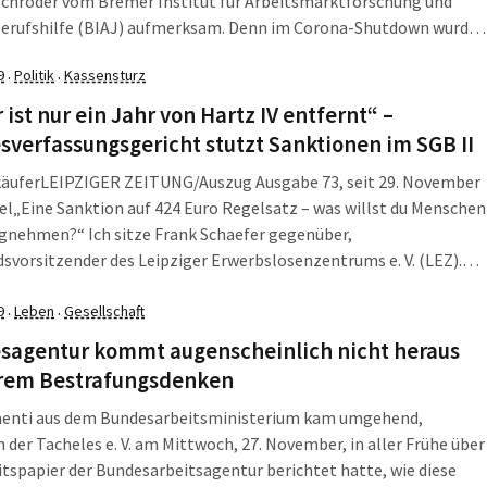
Schröder vom Bremer Institut für Arbeitsmarktforschung und
erufshilfe (BIAJ) aufmerksam. Denn im Corona-Shutdown wurde
 Arbeitslosmeldung vereinfacht und die Zahl der verhängten
9
Politik
Kassensturz
·
·
en rauschte in den Keller.
 ist nur ein Jahr von Hartz IV entfernt“ –
verfassungsgericht stutzt Sanktionen im SGB II
käufer
LEIPZIGER ZEITUNG/Auszug Ausgabe 73, seit 29. November
el
„Eine Sanktion auf 424 Euro Regelsatz – was willst du Menschen
gnehmen?“ Ich sitze Frank Schaefer gegenüber,
svorsitzender des Leipziger Erwerbslosenzentrums e. V. (LEZ).
November hat das Bundesverfassungsgericht Sanktionen von
 30 Prozent Leistungskürzung bei Hartz IV für verfassungswidrig
9
Leben
Gesellschaft
·
·
 Was bedeutet dieses Urteil für beziehungsweise in Leipzig? Sind
sagentur kommt augenscheinlich nicht heraus
 arm aber sexy?
hrem Bestrafungsdenken
enti aus dem Bundesarbeitsministerium kam umgehend,
der Tacheles e. V. am Mittwoch, 27. November, in aller Frühe über
itspapier der Bundesarbeitsagentur berichtet hatte, wie diese