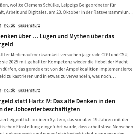
ßen, wollte Clemens Schülke, Leipzigs Beigeordneter für
ft, Arbeit und Digitales, am 23. Oktober in der Ratsversammlung
t erst eingehen. Als Wirtschaftsbürgermeister muss er mit den
4
Politik
Kassensturz
·
·
und Zahlen umgehen, die für das Jobcenter Leipzig […]
enken über … Lügen und Mythen über das
rgeld
allter Medienaufmerksamkeit versuchen ja gerade CDU und CSU,
 sie 2025 mit geballter Kompetenz wieder die Hebel der Macht
n dürfen, das gerade erst von der Ampelkoalition implementierte
ld zu kastrieren und in etwas zu verwandeln, was noch
tsloser ist als Hartz IV. Und das tun die Granden der CDU mit
ten aus […]
4
Politik
Kassensturz
·
·
geld statt Hartz IV: Das alte Denken in den
n der Jobcenterbeschäftigten
iert eigentlich in einem System, das vor über 19 Jahren mit der
ischen Einstellung eingeführt wurde, dass arbeitslose Menschen
aul, unkooperativ und nur auf sich bedacht sind, wenn man das