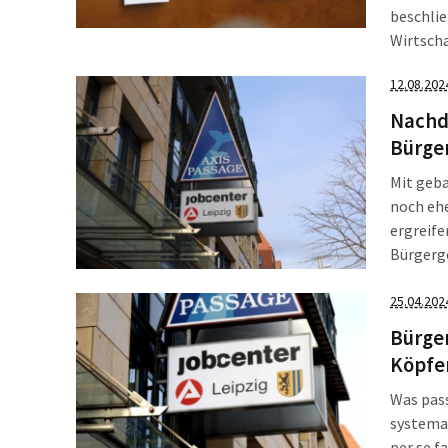
beschlie
Wirtscha
gar nich
12.08.202
Geldern 
Nachd
Bürge
Mit geb
noch ehe
ergreife
Bürgerge
rücksich
Argumen
25.04.202
Bürger
Köpfe
Was pass
systemat
per se f