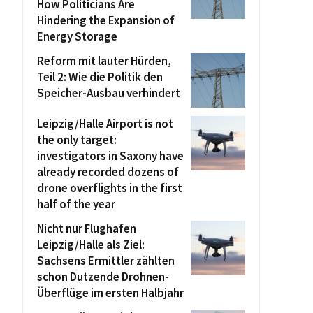
How Politicians Are
Hindering the Expansion of
Energy Storage
Reform mit lauter Hürden,
Teil 2: Wie die Politik den
Speicher-Ausbau verhindert
Leipzig/Halle Airport is not
the only target:
investigators in Saxony have
already recorded dozens of
drone overflights in the first
half of the year
Nicht nur Flughafen
Leipzig/Halle als Ziel:
Sachsens Ermittler zählten
schon Dutzende Drohnen-
Überflüge im ersten Halbjahr