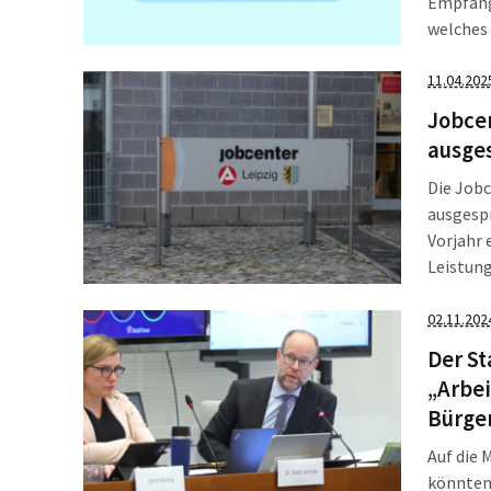
Empfäng
welches 
rot-grün
Intentio
11.04.202
Jobce
ausges
Die Job
ausgesp
Vorjahr 
Leistun
44,8 Pro
sehr kle
02.11.202
Der St
„Arbe
Bürge
Auf die 
könnten,