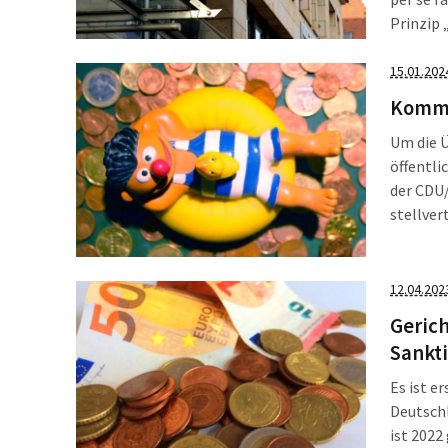
Prinzip 
vergange
Die Ant
15.01.202
Komme
Um die Ü
öffentli
der CDU
stellver
Privatme
Spahn a
„Jobver
12.04.202
Gerich
Sankt
Es ist e
Deutschl
ist 2022