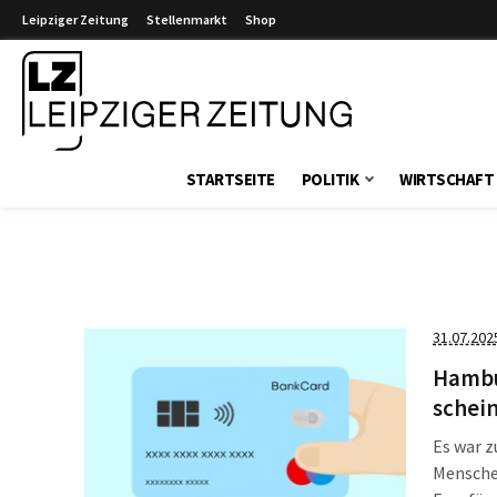
Leipziger Zeitung
Stellenmarkt
Shop
Leipziger Zeitung
STARTSEITE
POLITIK
WIRTSCHAFT
31.07.202
Hambur
schei
Es war z
Menschen