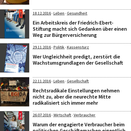
·
·
18.12.2016
Leben
Gesundheit
Ein Arbeitskreis der Friedrich-Ebert-
Stiftung macht sich Gedanken über einen
Weg zur Bürgerversicherung
·
·
29.11.2016
Politik
Kassensturz
Wer Ungleichheit predigt, zerstört die
Wachstumsgrundlagen der Gesellschaft
·
·
22.11.2016
Leben
Gesellschaft
Rechtsradikale Einstellungen nehmen
nicht zu, aber die neurechte Mitte
radikalisiert sich immer mehr
·
·
26.07.2016
Wirtschaft
Verbraucher
Warum der engagierte Verbraucher beim
politischen Geschäftemachen eigentlich