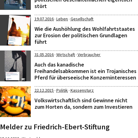
stört
·
·
19.07.2016
Leben
Gesellschaft
Wie die Aushöhlung des Wohlfahrtstaates
zur Erosion der politischen Grundlagen
führt
·
·
31.05.2016
Wirtschaft
Verbraucher
Auch das kanadische
Freihandelsabkommen ist ein Trojanisches
Pferd für überseeische Konzerninteressen
·
·
22.12.2015
Politik
Kassensturz
Volkswirtschaftlich sind Gewinne nicht
zum Horten da, sondern zum Investieren
Melder zu Friedrich-Ebert-Stiftung