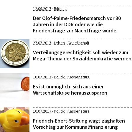
·
12.09.2017
Bildung
Der Olof-Palme-Friedensmarsch vor 30
Jahren in der DDR oder wie die
Friedensfrage zur Machtfrage wurde
·
·
27.07.2017
Leben
Gesellschaft
Verteilungsgerechtigkeit soll wieder zum
Mega-Thema der Sozialdemokratie werden
·
·
10.07.2017
Politik
Kassensturz
Es ist unmöglich, sich aus einer
Wirtschaftskrise herauszusparen
·
·
10.07.2017
Politik
Kassensturz
Friedrich-Ebert-Stiftung wagt zaghaften
Vorschlag zur Kommunalfinanzierung