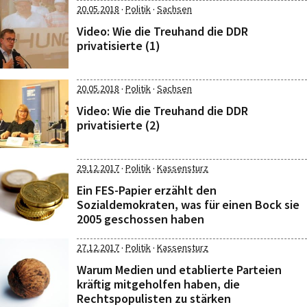
·
·
20.05.2018
Politik
Sachsen
Video: Wie die Treuhand die DDR
privatisierte (1)
·
·
20.05.2018
Politik
Sachsen
Video: Wie die Treuhand die DDR
privatisierte (2)
·
·
29.12.2017
Politik
Kassensturz
Ein FES-Papier erzählt den
Sozialdemokraten, was für einen Bock sie
2005 geschossen haben
·
·
27.12.2017
Politik
Kassensturz
Warum Medien und etablierte Parteien
kräftig mitgeholfen haben, die
Rechtspopulisten zu stärken