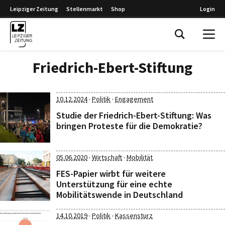
Leipziger Zeitung
Stellenmarkt
Shop
Login
Leipziger Zeitung
Friedrich-Ebert-Stiftung
·
·
10.12.2024
Politik
Engagement
Studie der Friedrich-Ebert-Stiftung: Was
bringen Proteste für die Demokratie?
·
·
05.06.2020
Wirtschaft
Mobilität
FES-Papier wirbt für weitere
Unterstützung für eine echte
Mobilitätswende in Deutschland
·
·
14.10.2019
Politik
Kassensturz