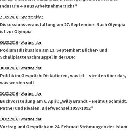
Industrie 4.0 aus Arbeitnehmersicht“
·
21.09.2016
Sportmelder
Diskussionsveranstaltung am 27. September: Nach Olympia
ist vor Olympia
·
06.09.2016
Wortmelder
Podiumsdiskussion am 13. September: Bücher- und
Schallplattenschmuggel in der DDR
·
30.08.2016
Wortmelder
Politik im Gespräch: Diskutieren, was ist – streiten über das,
was werden soll
·
30.03.2016
Wortmelder
Buchvorstellung am 6. April: „Willy Brandt – Helmut Schmidt.
Patner und Rivalen. Briefwechsel 1958-1992“
·
18.02.2016
Wortmelder
Vortrag und Gespräch am 24. Februar: Strömungen des Islam