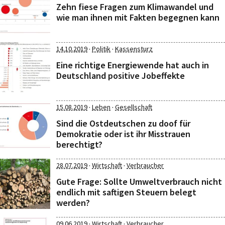
Zehn fiese Fragen zum Klimawandel und
wie man ihnen mit Fakten begegnen kann
·
·
14.10.2019
Politik
Kassensturz
Eine richtige Energiewende hat auch in
Deutschland positive Jobeffekte
·
·
15.08.2019
Leben
Gesellschaft
Sind die Ostdeutschen zu doof für
Demokratie oder ist ihr Misstrauen
berechtigt?
·
·
28.07.2019
Wirtschaft
Verbraucher
Gute Frage: Sollte Umweltverbrauch nicht
endlich mit saftigen Steuern belegt
werden?
·
·
09.06.2019
Wirtschaft
Verbraucher