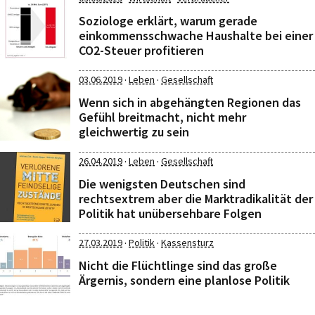
Soziologe erklärt, warum gerade
einkommensschwache Haushalte bei einer
CO2-Steuer profitieren
·
·
03.06.2019
Leben
Gesellschaft
Wenn sich in abgehängten Regionen das
Gefühl breitmacht, nicht mehr
gleichwertig zu sein
·
·
26.04.2019
Leben
Gesellschaft
Die wenigsten Deutschen sind
rechtsextrem aber die Marktradikalität der
Politik hat unübersehbare Folgen
·
·
27.03.2019
Politik
Kassensturz
Nicht die Flüchtlinge sind das große
Ärgernis, sondern eine planlose Politik