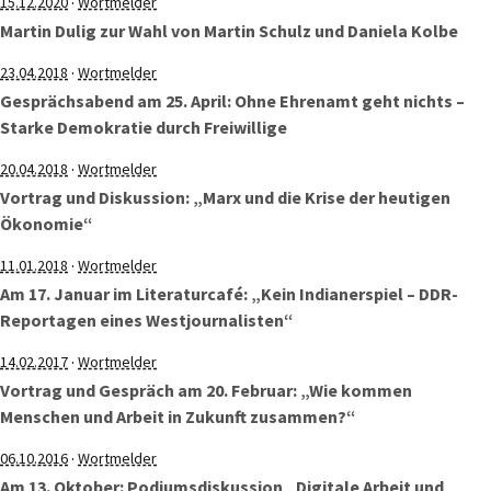
·
15.12.2020
Wortmelder
Martin Dulig zur Wahl von Martin Schulz und Daniela Kolbe
·
23.04.2018
Wortmelder
Gesprächsabend am 25. April: Ohne Ehrenamt geht nichts –
Starke Demokratie durch Freiwillige
·
20.04.2018
Wortmelder
Vortrag und Diskussion: „Marx und die Krise der heutigen
Ökonomie“
·
11.01.2018
Wortmelder
Am 17. Januar im Literaturcafé: „Kein Indianerspiel – DDR-
Reportagen eines Westjournalisten“
·
14.02.2017
Wortmelder
Vortrag und Gespräch am 20. Februar: „Wie kommen
Menschen und Arbeit in Zukunft zusammen?“
·
06.10.2016
Wortmelder
Am 13. Oktober: Podiumsdiskussion „Digitale Arbeit und