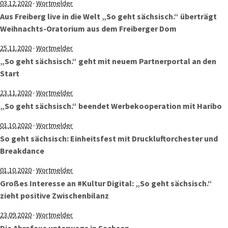
·
03.12.2020
Wortmelder
Aus Freiberg live in die Welt „So geht sächsisch.“ überträgt
Weihnachts-Oratorium aus dem Freiberger Dom
·
25.11.2020
Wortmelder
„So geht sächsisch.“ geht mit neuem Partnerportal an den
Start
·
23.11.2020
Wortmelder
„So geht sächsisch.“ beendet Werbekooperation mit Haribo
·
01.10.2020
Wortmelder
So geht sächsisch: Einheitsfest mit Druckluftorchester und
Breakdance
·
01.10.2020
Wortmelder
Großes Interesse an #Kultur Digital: „So geht sächsisch.“
zieht positive Zwischenbilanz
·
23.09.2020
Wortmelder