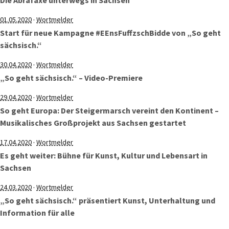
Die Abrafaxe unterwegs in Sachsen
·
01.05.2020
Wortmelder
Start für neue Kampagne #EEnsFuffzschBidde von „So geht
sächsisch.“
·
30.04.2020
Wortmelder
„So geht sächsisch.“ – Video-Premiere
·
29.04.2020
Wortmelder
So geht Europa: Der Steigermarsch vereint den Kontinent –
Musikalisches Großprojekt aus Sachsen gestartet
·
17.04.2020
Wortmelder
Es geht weiter: Bühne für Kunst, Kultur und Lebensart in
Sachsen
·
24.03.2020
Wortmelder
„So geht sächsisch.“ präsentiert Kunst, Unterhaltung und
Information für alle