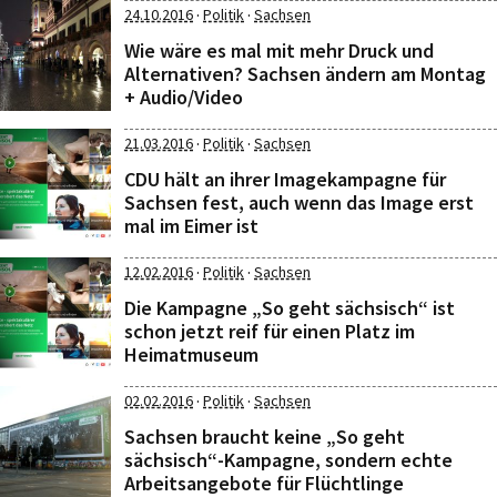
·
·
24.10.2016
Politik
Sachsen
Wie wäre es mal mit mehr Druck und
Alternativen? Sachsen ändern am Montag
+ Audio/Video
·
·
21.03.2016
Politik
Sachsen
CDU hält an ihrer Imagekampagne für
Sachsen fest, auch wenn das Image erst
mal im Eimer ist
·
·
12.02.2016
Politik
Sachsen
Die Kampagne „So geht sächsisch“ ist
schon jetzt reif für einen Platz im
Heimatmuseum
·
·
02.02.2016
Politik
Sachsen
Sachsen braucht keine „So geht
sächsisch“-Kampagne, sondern echte
Arbeitsangebote für Flüchtlinge