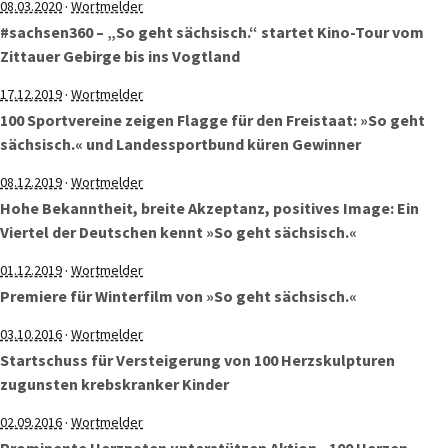
·
08.03.2020
Wortmelder
#sachsen360 – „So geht sächsisch.“ startet Kino-Tour vom
Zittauer Gebirge bis ins Vogtland
·
17.12.2019
Wortmelder
100 Sportvereine zeigen Flagge für den Freistaat: »So geht
sächsisch.« und Landessportbund küren Gewinner
·
08.12.2019
Wortmelder
Hohe Bekanntheit, breite Akzeptanz, positives Image: Ein
Viertel der Deutschen kennt »So geht sächsisch.«
·
01.12.2019
Wortmelder
Premiere für Winterfilm von »So geht sächsisch.«
·
03.10.2016
Wortmelder
Startschuss für Versteigerung von 100 Herzskulpturen
zugunsten krebskranker Kinder
·
02.09.2016
Wortmelder