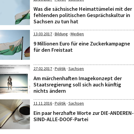
Was die sächsische Heimattümelei mit der
fehlenden politischen Gesprächskultur in
Sachsen zu tun hat
·
·
13.03.2017
Bildung
Medien
9 Millionen Euro für eine Zuckerkampagne
für den Freistaat
·
·
27.02.2017
Politik
Sachsen
Am märchenhaften Imagekonzept der
Staatsregierung soll sich auch künftig
nichts ändern
·
·
11.11.2016
Politik
Sachsen
Ein paar herzhafte Worte zur DIE-ANDEREN-
SIND-ALLE-DOOF-Partei