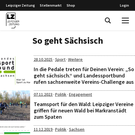
Leipziger Zeitung
Stellenmarkt
Shop
Login
Leipziger Zeitung
So geht Sächsisch
·
·
28.10.2025
Sport
Weitere
In die Pedale treten für Deinen Verein: „So
geht sächsisch.“ und Landessportbund
rufen sachsenweite Vereins-Challenge aus
·
·
07.11.2023
Politik
Engagement
Teamsport für den Wald: Leipziger Vereine
griffen für neuen Wald bei Markranstädt
zum Spaten
·
·
11.12.2019
Politik
Sachsen