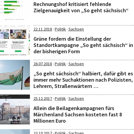
Rechnungshof kritisiert fehlende
Zielgenauigkeit von „So geht sächsisch“
·
·
22.11.2018
Politik
Sachsen
Grüne fordern die Einstellung der
Standortkampagne „So geht sächsisch“ in
der bisherigen Form
·
·
26.07.2018
Politik
Sachsen
„So geht sächsisch“ halbiert, dafür gibt es
immer mehr Suchaktionen nach Polizisten,
Lehrern, Straßenwärtern …
·
·
25.12.2017
Politik
Sachsen
Allein die Beilagenkampagnen fürs
Märchenland Sachsen kosteten fast 8
Millionen Euro
·
·
23.10.2017
Politik
Sachsen