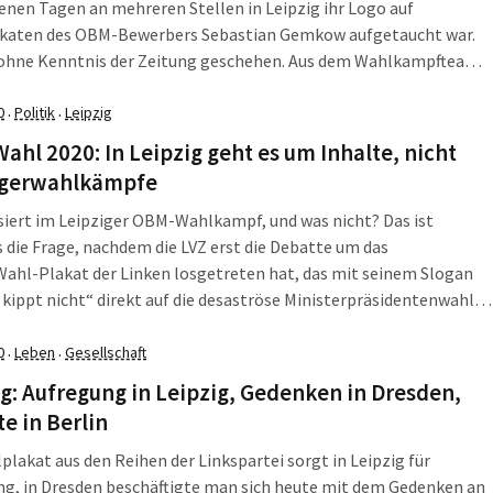
nen Tagen an mehreren Stellen in Leipzig ihr Logo auf
katen des OBM-Bewerbers Sebastian Gemkow aufgetaucht war.
i ohne Kenntnis der Zeitung geschehen. Aus dem Wahlkampfteam
ow heißt es ebenfalls, dass nicht bekannt sei, wer für die Aktion
rtlich ist. Man empfinde die Logos als „störend“.
0
Politik
Leipzig
·
·
hl 2020: In Leipzig geht es um Inhalte, nicht
gerwahlkämpfe
iert im Leipziger OBM-Wahlkampf, und was nicht? Das ist
 die Frage, nachdem die LVZ erst die Debatte um das
ahl-Plakat der Linken losgetreten hat, das mit seinem Slogan
 kippt nicht“ direkt auf die desaströse Ministerpräsidentenwahl in
n zielt und den Leipziger Wahlkampf zu einer Art
lkampf stilisiert, in dem AfD und CDU quasi in ein Glas
0
Leben
Gesellschaft
·
·
et werden. Ein Motiv, das auch Uwe Schwabe aufregt. Gleichzeitig
g: Aufregung in Leipzig, Gedenken in Dresden,
 es keine Sachthemen mehr zu geben - zumindest in manchen
e in Berlin
plakat aus den Reihen der Linkspartei sorgt in Leipzig für
g, in Dresden beschäftigte man sich heute mit dem Gedenken an