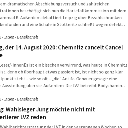
nem dramatischen Abschiebungsversuch und zahlreichen
rationen beschäftigt sich nun die Härtefallkommission mit dem
hammad K. Außerdem debattiert Leipzig über Bezahlschranken
enfunden und eine Schule in Stötteritz schließt wegen defekter
. Die LZ fasst zusammen, was am Mittwoch, dem 21. September
0
Leben
Gesellschaft
·
·
 Leipzig, Sachsen und darüber hinaus passiert ist.
llkommission beauftragt: Abschiebung […]
g, der 14. August 2020: Chemnitz cancelt Cancel
e
 Leser/-innen
Es ist ein bisschen verwirrend, was heute in Chemnitz
 ist, denn ob überhaupt etwas passiert ist, ist nicht so ganz klar.
lpunkt steht – wie so oft – „die“ Antifa. Genauer gesagt: eine
 Ausstellung über sie. Außerdem: Die LVZ betreibt Bodyshaming
Schulsystem in Sachsen ist mal wieder auf Platz 1. Die L-IZ fasst
, was am Freitag, den 14. August 2020, in Leipzig und Sachsen
0
Leben
Gesellschaft
·
·
war.
g: Wahlsieger Jung möchte nicht mit
rlierer LVZ reden
e Wahlberichterstattung der LVZ in den vergangenen Wochen so