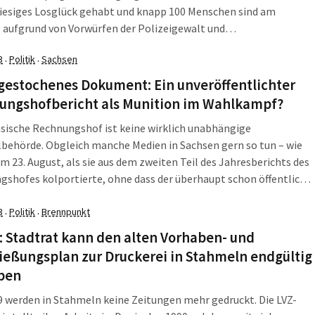
riesiges Losglück gehabt und knapp 100 Menschen sind am
 aufgrund von Vorwürfen der Polizeigewalt und
pressionen auf die Straße gegangen. Die LZ fasst zusammen, was
3
Politik
Sachsen
·
·
nende, 2./3. Dezember 2023, in Leipzig, Sachsen und darüber
gestochenes Dokument: Ein unveröffentlichter
ungshofbericht als Munition im Wahlkampf?
sische Rechnungshof ist keine wirklich unabhängige
behörde. Obgleich manche Medien in Sachsen gern so tun – wie
am 23. August, als sie aus dem zweiten Teil des Jahresberichts des
shofes kolportierte, ohne dass der überhaupt schon öffentlich
. Auch die darin kritisierten Institutionen konnten noch nicht
 nehmen. Aber in Sachsen ist […]
3
Politik
Brennpunkt
·
·
: Stadtrat kann den alten Vorhaben- und
ießungsplan zur Druckerei in Stahmeln endgültig
ben
9 werden in Stahmeln keine Zeitungen mehr gedruckt. Die LVZ-