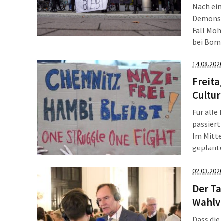
Nach ei
Demonst
Fall Mo
bei Bomb
Heizung
14.08.202
2022, in
Härtefa
Freita
Cultur
Für alle
passiert
Im Mitte
geplante
und das 
zusammen
02.03.202
wichtig 
Der Ta
Wahlve
Dass di