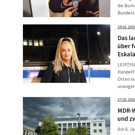
die Bomb
Bundesta
Kampagn
SPDler. 
29.01.202
2020, in
Das la
über f
Eskala
LEIPZIG
Handel
F
Orten in
unangen
Jahresü
27.01.202
drei Ein
daraufh
MDR-Wa
Connewit
und z
Falschm
Am 6. Ja
des neue