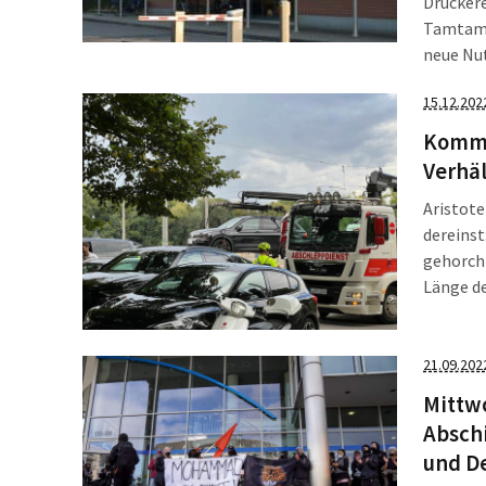
Druckere
Tamtam g
neue Nu
Vorhabe
15.12.202
Druckere
Kommen
Verhäl
Aristote
dereinst
gehorcht
Länge der
Aussagen
man […
21.09.202
Mittw
Abschi
und D