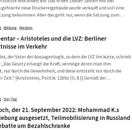
i stellte ihre Arbeit ein. Das in den 1990er Jahren mit viel
efeierte neue Druckereigebäude wurde verkauft und soll eine
tzung bekommen. Aber das geht nur, wenn die Satzung zum
n- und Erschließungsplanes Nr. E-81 „Gewerbegebiet Stahmeln,
2
Bildung
Medien
·
·
i Springer“ aufgehoben wird. Vor einem […]
tar – Aristoteles und die LVZ: Berliner
tnisse im Verkehr
les, der Vater der Aussagenlogik, zu dem die LVZ ihn kürte, schrieb
: „Das Gesetz erlangt die Kraft, vermöge deren man ihm
, nur durch die Gewohnheit, und diese entsteht nur durch die
 Zeit.“ [Aristoteles, Politik. 1269a (II, 8.)] Gemäß der
logik gilt also auch das Gegenteil, dass es die Kraft verliert, wenn
]
2
Der Tag
·
och, der 21. September 2022: Mohammad K.s
ebung ausgesetzt, Teilmobilisierung in Russland
ebatte um Bezahlschranke