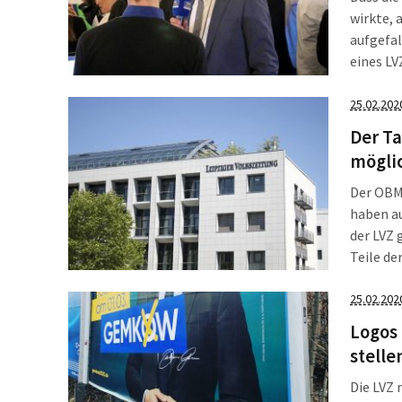
wirkte, 
aufgefal
eines LV
Oberbürg
ein Inte
25.02.202
(CDU) gl
Der Ta
was am M
mögli
war.
Der OBM
haben a
der LVZ 
Teile de
könnte d
zusammen
25.02.202
Logos
stelle
Die LVZ