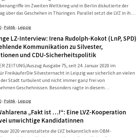
enangriffe im Zweiten Weltkrieg und in Berlin diskutierte der
g über das Geschehen in Thüringen. Parallel setzt die LVZ in ihrer
e gegen Burkhard Jung auf einen rechtskonservativen Ex-
Die L-IZ fasst zusammen, was am Donnerstag, den 13. Februar
0
Politik
Leipzig
·
·
 Leipzig und darüber hinaus wichtig war.
nge LZ-Interview: Irena Rudolph-Kokot (LnP, SPD)
ehlende Kommunikation zu Silvester,
tionen und CDU-Sicherheitspolitik
ER ZEITUNG/Auszug Ausgabe 75, seit 24. Januar 2020 im
ür FreikäuferDie Silvesternacht in Leipzig war sicherlich an vielen
 der Stadt turbulent und nicht immer ganz frei von
ehmen Geschehnissen. Besonders ragte in diesem
bergang der Angriff von vermummten Personen auf insgesamt
0
Politik
Leipzig
·
·
satzbeamte um 0:15 Uhr heraus. Doch auch die Umstände der
in erfolgenden Reaktion der rund 250 Polizeibeamten am
hlarena „Fakt ist …!“: Eine LVZ-Kooperation
zer Kreuz gegenüber den rund 1.000 Feiernden, die
wei unwichtige Kandidatinnen
eldung einer „Notoperation“ und eine persönliche Wortmeldung
nuar 2020 veranstaltete die LVZ bekanntlich ein OBM-
n Leipziger Polizeichefs Torsten Schultze gerieten in die Kritik.