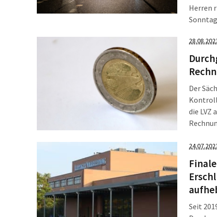
Herren 
Sonntag
Staatsre
28.08.202
am Woche
[…]
Durch
Rechn
Der Säch
Kontroll
die LVZ 
Rechnung
vorliegt
Stellung
24.07.202
Finale
Erschl
aufhe
Seit 201