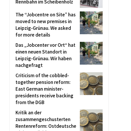
Rennbahn im Scheibenholz
The “Jobcentre on Site” has
moved to new premises in
Leipzig-Grünau. We asked
for more details
Das „Jobcenter vor Ort“ hat
einen neuen Standort in
Leipzig-Grünau. Wir haben
nachgefragt
Criticism of the cobbled-
together pension reform:
East German minister-
presidents receive backing
from the DGB
Kritik an der
zusammengeschusterten
Rentenreform: Ostdeutsche