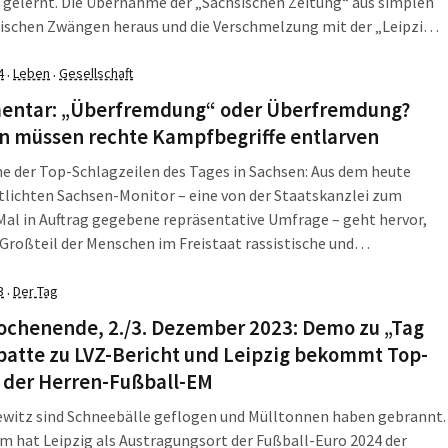
gelernt. Die Übernahme der „Sächsischen Zeitung“ aus simplen
schen Zwängen heraus und die Verschmelzung mit der „Leipziger
itung“ vermeldete die MADSACK Mediengruppe am Dienstag, dem
, mit den Worten: „Leipziger Volkszeitung und Sächsische Zeitung
4
Leben
Gesellschaft
·
·
ntar: „Überfremdung“ oder Überfremdung?
n müssen rechte Kampfbegriffe entlarven
ine der Top-Schlagzeilen des Tages in Sachsen: Aus dem heute
tlichten Sachsen-Monitor – eine von der Staatskanzlei zum
Mal in Auftrag gegebene repräsentative Umfrage – geht hervor,
 Großteil der Menschen im Freistaat rassistische und
rungsmythische Auffassungen unserer Welt teilt. Nur ein paar
 aus dem Sachsen-Monitor 2023 (über den wir […]
3
Der Tag
·
ochenende, 2./3. Dezember 2023: Demo zu „Tag
batte zu LVZ-Bericht und Leipzig bekommt Top-
e der Herren-Fußball-EM
ewitz sind Schneebälle geflogen und Mülltonnen haben gebrannt.
 hat Leipzig als Austragungsort der Fußball-Euro 2024 der