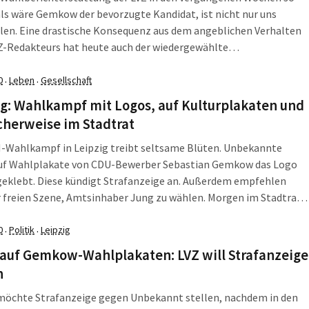
als wäre Gemkow der bevorzugte Kandidat, ist nicht nur uns
len. Eine drastische Konsequenz aus dem angeblichen Verhalten
Z-Redakteurs hat heute auch der wiedergewählte
ermeister Burkhard Jung gezogen: Er sagte offenbar kurzfristig
rview ab. Besonders erregte jedoch heute, dass Thomas Feist
0
Leben
Gesellschaft
·
·
aubte, einen alten Witz zu erzählen. Die L-IZ fasst zusammen,
g: Wahlkampf mit Logos, auf Kulturplakaten und
ontag, den 2. März 2020, in Leipzig und darüber hinaus wichtig
cherweise im Stadtrat
-Wahlkampf in Leipzig treibt seltsame Blüten. Unbekannte
uf Wahlplakate von CDU-Bewerber Sebastian Gemkow das Logo
geklebt. Diese kündigt Strafanzeige an. Außerdem empfehlen
r freien Szene, Amtsinhaber Jung zu wählen. Morgen im Stadtrat
er Wahlkampf ebenfalls eine Rolle spielen. Die L-IZ fasst
, was am Dienstag, den 25. Februar 2020, in Leipzig wichtig war.
0
Politik
Leipzig
·
·
 auf Gemkow-Wahlplakaten: LVZ will Strafanzeige
n
 möchte Strafanzeige gegen Unbekannt stellen, nachdem in den