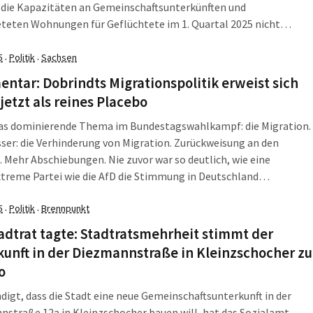
 die Kapazitäten an Gemeinschaftsunterkünften und
teten Wohnungen für Geflüchtete im 1. Quartal 2025 nicht
tet. Besonders niedrig ist demnach die Auslastung in Chemnitz,
en nur reichlich die Hälfte der Plätze in
5
Politik
Sachsen
·
·
chaftsunterkünften und […]
tar: Dobrindts Migrationspolitik erweist sich
jetzt als reines Placebo
das dominierende Thema im Bundestagswahlkampf: die Migration.
ser: die Verhinderung von Migration. Zurückweisung an den
 Mehr Abschiebungen. Nie zuvor war so deutlich, wie eine
treme Partei wie die AfD die Stimmung in Deutschland
sst und ihre Themen durchdrückt. Und gerade die sogenannten
5
Politik
Brennpunkt
chen Parteien folgen, reden auf einmal mit denselben Phrasen
·
·
adtrat tagte: Stadtratsmehrheit stimmt der
unft in der Diezmannstraße in Kleinzschocher zu
o
igt, dass die Stadt eine neue Gemeinschaftsunterkunft in der
straße 12a in Kleinzschocher bauen will, hat das Sozialamt