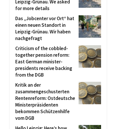
Leipzig-Grünau. We asked
for more details
Das „Jobcenter vor Ort“ hat
einen neuen Standort in
Leipzig-Grünau. Wir haben
nachgefragt
Criticism of the cobbled-
together pension reform:
East German minister-
presidents receive backing
from the DGB
Kritik an der
zusammengeschusterten
Rentenreform: Ostdeutsche
Ministerpräsidenten
bekommen Schützenhilfe
vom DGB
Hello Leipzig: Here’s how