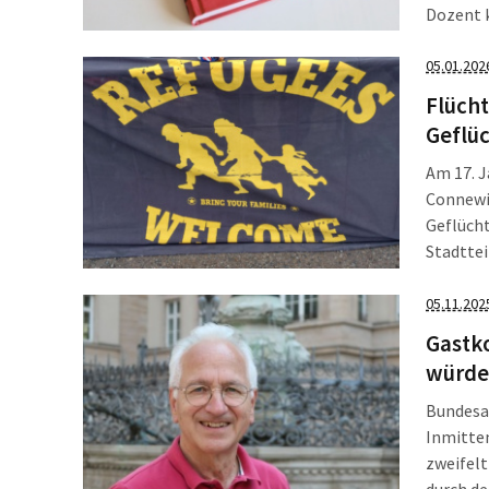
Dozent k
stabilis
zu werde
05.01.202
Flücht
Geflüc
Am 17. J
Connewi
Geflüch
Stadttei
Das Gege
Antifasc
05.11.202
in […]
Gastko
würde
Bundesa
Inmitten
zweifelt
durch de