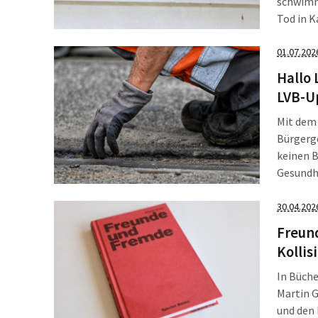
schwimm
Tod in K
handeln 
wird dar
01.07.202
[…]
Hallo 
LVB-U
Mit dem 
Bürgerge
keinen 
Gesundhe
Sommerpa
Stadt: W
30.04.202
Freun
Kolli
In Büche
Martin G
und den 