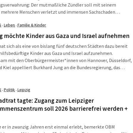
ngsverwahrung: Der mutmaßliche Zündler soll mit seinem
 mehrere Menschen verletzt und immensen Sachschaden
tet haben. Und: Die Zahl an Asylanträgen in Deutschland ist
5
Leben
Familie & Kinder
·
·
egangen, was laut Kommunalverbänden entlastend wirkt. Die LZ
usammen, was am Donnerstag, dem […]
ig möchte Kinder aus Gaza und Israel aufnehmen
hat sich als eine von bislang fünf deutschen Städten dazu bereit
 hilfsbedürftige Kinder aus Gaza und Israel aufzunehmen.
am mit den Oberbürgermeister*innen von Hannover, Düsseldorf,
 Kiel appelliert Burkhard Jung an die Bundesregierung, das
 zu unterstützen. Im Stadtrat gibt es Zuspruch aus den meisten
en; die CDU stellt Bedingungen. „Wir verfügen […]
5
Politik
Leipzig
·
·
adtrat tagte: Zugang zum Leipziger
ommenszentrum soll 2026 barrierefrei werden +
 er in zwanzig Jahren erst einmal erlebt, bemerkte OBM