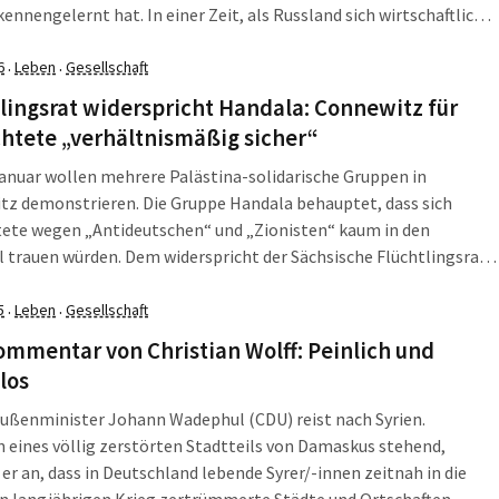
ennengelernt hat. In einer Zeit, als Russland sich wirtschaftlich
ierte und auf dem direkten Weg schien, ein demokratisches Land
n, das […]
6
Leben
Gesellschaft
·
·
lingsrat widerspricht Handala: Connewitz für
htete „verhältnismäßig sicher“
anuar wollen mehrere Palästina-solidarische Gruppen in
tz demonstrieren. Die Gruppe Handala behauptet, dass sich
tete wegen „Antideutschen“ und „Zionisten“ kaum in den
l trauen würden. Dem widerspricht der Sächsische Flüchtlingsrat:
nteil sei der Fall. Kurz nach Weihnachten hat die Gruppe „Lotta
ista“ in den sozialen Medien einen Aufruf für eine Demonstration
5
Leben
Gesellschaft
·
·
mmentar von Christian Wolff: Peinlich und
los
ußenminister Johann Wadephul (CDU) reist nach Syrien.
 eines völlig zerstörten Stadtteils von Damaskus stehend,
 er an, dass in Deutschland lebende Syrer/-innen zeitnah in die
n langjährigen Krieg zertrümmerte Städte und Ortschaften