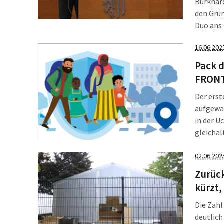
Burkhard
den Grün
Duo ans 
wurde v
16.06.202
(WZL) in
Pack d
FRONT
Der erst
aufgewac
in der U
gleichal
klingen,
abgesch
02.06.202
Zurüc
kürzt,
Die Zahl
deutlich