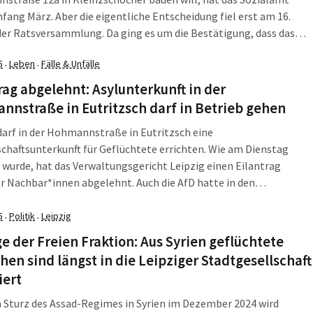
fang März. Aber die eigentliche Entscheidung fiel erst am 16.
 der Ratsversammlung. Da ging es um die Bestätigung, dass das
in Erbbaupacht an die stadteigene LESG gegeben wird und diese
5
Leben
Fälle & Unfälle
·
·
äude, das […]
rag abgelehnt: Asylunterkunft in der
nstraße in Eutritzsch darf in Betrieb gehen
darf in der Hohmannstraße in Eutritzsch eine
haftsunterkunft für Geflüchtete errichten. Wie am Dienstag
wurde, hat das Verwaltungsgericht Leipzig einen Eilantrag
 Nachbar*innen abgelehnt. Auch die AfD hatte in den
enen Monaten Stimmung gegen das Projekt gemacht. Im Juni
te das Leipziger Sozialamt die Öffentlichkeit darüber informiert,
5
Politik
Leipzig
·
·
n ehemaliges Bürogebäude in […]
e der Freien Fraktion: Aus Syrien geflüchtete
en sind längst in die Leipziger Stadtgesellschaft
iert
 Sturz des Assad-Regimes in Syrien im Dezember 2024 wird