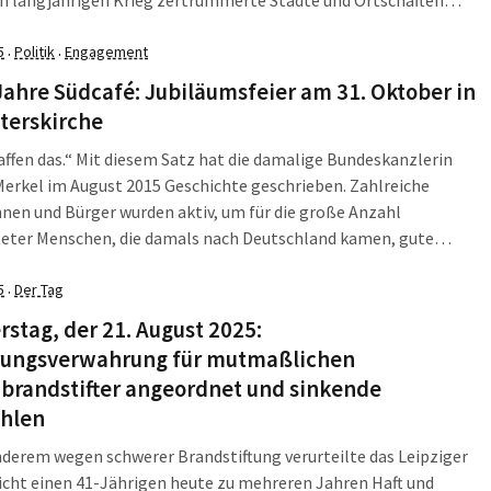
ehren können: „Hier können wirklich kaum Menschen richtig
eben“, sagte ein sichtlich betroffener Wadephul. Eigentlich nichts
5
Politik
Engagement
·
·
es. Doch in seiner […]
ahre Südcafé: Jubiläumsfeier am 31. Oktober in
terskirche
affen das.“ Mit diesem Satz hat die damalige Bundeskanzlerin
erkel im August 2015 Geschichte geschrieben. Zahlreiche
nen und Bürger wurden aktiv, um für die große Anzahl
teter Menschen, die damals nach Deutschland kamen, gute
gen zu schaffen. Eine der Initiativen, die damals entstand, gibt
ute. Es ist das Südcafé der ev.-luth. […]
5
Der Tag
·
stag, der 21. August 2025:
rungsverwahrung für mutmaßlichen
nbrandstifter angeordnet und sinkende
ahlen
derem wegen schwerer Brandstiftung verurteilte das Leipziger
cht einen 41-Jährigen heute zu mehreren Jahren Haft und