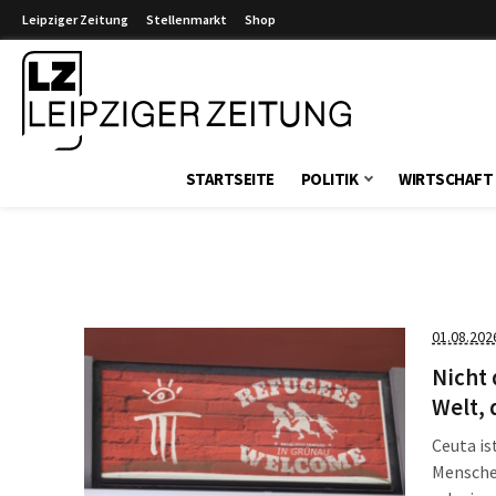
Leipziger Zeitung
Stellenmarkt
Shop
Leipziger Zeitung
STARTSEITE
POLITIK
WIRTSCHAFT
01.08.202
Nicht 
Welt, 
Ceuta is
Menschen