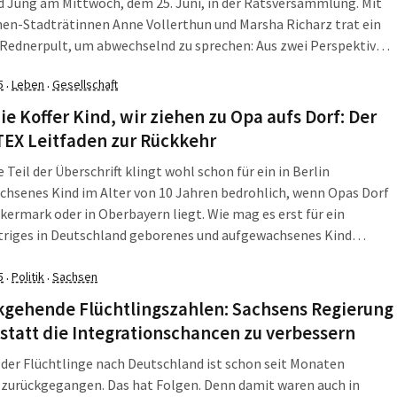
 Jung am Mittwoch, dem 25. Juni, in der Ratsversammlung. Mit
en-Stadträtinnen Anne Vollerthun und Marsha Richarz trat ein
Rednerpult, um abwechselnd zu sprechen: Aus zwei Perspektiven
ermittelt, warum der Zugang zum Willkommenszentrum Leipzig
5
Leben
Gesellschaft
·
·
 der Otto-Schill-Straße barrierefrei gestaltet […]
ie Koffer Kind, wir ziehen zu Opa aufs Dorf: Der
EX Leitfaden zur Rückkehr
e Teil der Überschrift klingt wohl schon für ein in Berlin
hsenes Kind im Alter von 10 Jahren bedrohlich, wenn Opas Dorf
ckermark oder in Oberbayern liegt. Wie mag es erst für ein
triges in Deutschland geborenes und aufgewachsenes Kind
 wenn es plötzlich nach Syrien, Äthiopien oder sonst wohin
oben wird? […]
5
Politik
Sachsen
·
·
kgehende Flüchtlingszahlen: Sachsens Regierung
 statt die Integrationschancen zu verbessern
 der Flüchtlinge nach Deutschland ist schon seit Monaten
 zurückgegangen. Das hat Folgen. Denn damit waren auch in