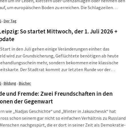
en um ihr Leben, klettern über Grenzanlagen oder nehmen den
auf, um europäischen Boden zu erreichen. Die Schlagzeilen
von Grenzsicherung, Militär und Notstandsplänen. Diskutiert
über, wie Europa seine Außengrenzen besser schützen kann. Die
6
Der Tag
·
Leipzig: So startet Mittwoch, der 1. Juli 2026 +
pdate
Start in den Juli gehen einige Veränderungen einher: das
ld wird zur Grundsicherung, Geflüchtete benötigen ab heute
Behandlungsschein mehr, sondern bekommen eine klassische
itskarte. Der Stadtrat kommt zur letzten Runde vor der
use – und beschäftigt sich auch mit der aktuellsten Sorge der
ie konnte es zu der Misere rund ums […]
6
Bildung
Bücher
·
·
de und Fremde: Zwei Freundschaften in den
sionen der Gegenwart
rn wie „Nadjas Geschichte“ und „Winter in Jakuschevsk“ hat
ross schon seinem gar nicht so einfachen Verhältnis zu Russland
Menschen nachgespürt, die er dort in seiner Zeit als Demokratie-